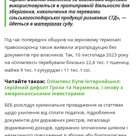
використовуються в протиправній діяльності для
зберігання, накопичення та перевалки
сільськогосподарської продукції ризикових СГД», —
йдеться в
матеріалах
суду.
Під час попередніх обшуків на зерновому терміналі
правоохоронці також виявили агропродукцію без
документів про власників. Так, 10 листопада 2023 року
на «Олімпексі» перебували близько 22,6 тис. т пшениці,
майже 9 тис. т кукурудзи і 11 тис. т сої.
Читайте також:
Олімпекс Купе Інтернейшнл:
серійний дефолт Грози та Науменка, і знову з
американськими інвесторами
БЕБ розслідує кримінальне провадження за статтями
щодо ухилення від сплати податків, підроблення
документів для державних реєстрів, легалізації
(відмивання) доходів, одержаних злочинним шляхом і
незаконного поводження зі зброєю або боєприпасами.