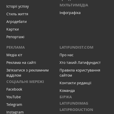
МУЛЬТИМЕДІА
Історії успіху
Інфографіка
Стиль життя
Агродебати
Картки
Репортажі
РЕКЛАМА
LATIFUNDIST.COM
Медіа кіт
Про нас
Реклама на сайті
Хто такий Латифундист
Зв'язатися з рекламним
Правила користування
відділом
сайтом
СОЦІАЛЬНІ МЕРЕЖІ
Контакти редакції
Facebook
Команда
БІРЖА
YouTube
LATIFUNDIMAG
Telegram
LATIPRODUCTION
Instagram