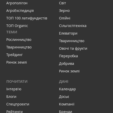
Агрополігон
Світ
АгроЕкспедиція
Зерно
ТОП 100 латифундистів
Олійні
ТОП Organic
Сільгосптехніка
ТЕМИ
Елеватори
Рослинництво
Тваринництво
Тваринництво
Овочі та фрукти
Трейдинг
Переробка
Ринок землі
Добрива
Ринок землі
ПОЧИТАТИ
ДАНІ
Інтервʼю
Календар
Блоги
Досьє
Спецпроєкти
Компанії
Рейтинги
Бренди