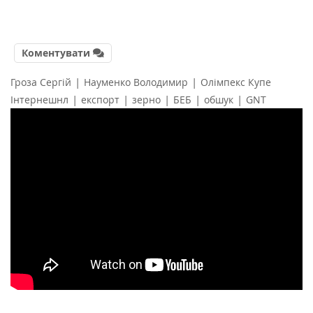
Коментувати
|
|
Гроза Сергій
Науменко Володимир
Олімпекс Купе
|
|
|
|
|
Інтернешнл
експорт
зерно
БЕБ
обшук
GNT