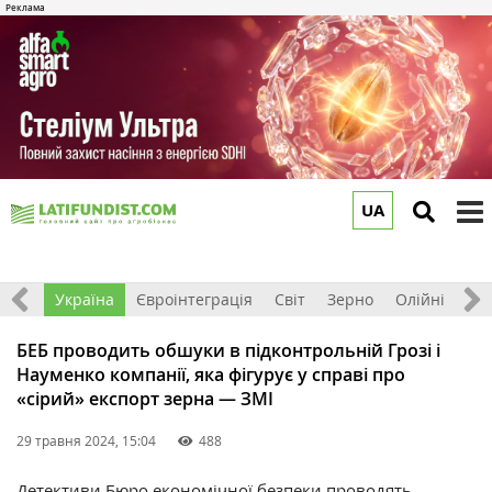
UA
to
m
Все
Україна
Євроінтеграція
Світ
Зерно
Олійні
До
БЕБ проводить обшуки в підконтрольній Грозі і
Науменко компанії, яка фігурує у справі про
«сірий» експорт зерна — ЗМІ
29 травня 2024, 15:04
488
Детективи Бюро економічної безпеки проводять