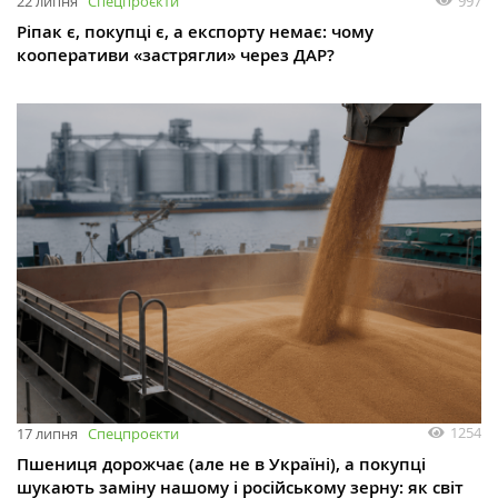
997
22 липня
Спецпроєкти
Ріпак є, покупці є, а експорту немає: чому
кооперативи «застрягли» через ДАР?
1254
17 липня
Спецпроєкти
Пшениця дорожчає (але не в Україні), а покупці
шукають заміну нашому і російському зерну: як світ