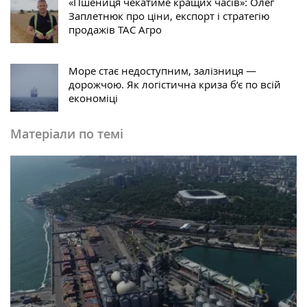
«Пшениця чекатиме кращих часів»: Олег
Заплетнюк про ціни, експорт і стратегію
продажів ТАС Агро
Море стає недоступним, залізниця —
дорожчою. Як логістична криза б’є по всій
економіці
Матеріали по темі