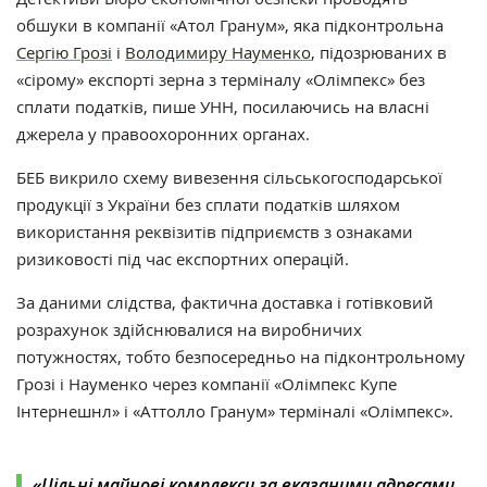
обшуки в компанії «Атол Гранум», яка підконтрольна
Сергію Грозі
і
Володимиру Науменко
, підозрюваних в
«сірому» експорті зерна з терміналу «Олімпекс» без
сплати податків, пише УНН, посилаючись на
власні
джерела у правоохоронних органах.
БЕБ викрило схему вивезення сільськогосподарської
продукції з України без сплати податків шляхом
використання реквізитів підприємств з ознаками
ризиковості під час експортних операцій.
За даними слідства, фактична доставка і готівковий
розрахунок здійснювалися на виробничих
потужностях,
тобто безпосередньо на підконтрольному
Грозі і Науменко через компанії «Олімпекс Купе
Інтернешнл» і «Аттолло Гранум» терміналі «Олімпекс».
«Цільні майнові комплекси за вказаними адресами