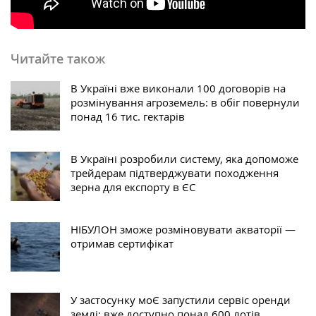
Читайте також
В Україні вже виконали 100 договорів на
розмінування агроземель: в обіг повернули
понад 16 тис. гектарів
В Україні розробили систему, яка допоможе
трейдерам підтверджувати походження
зерна для експорту в ЄС
НІБУЛОН зможе розміновувати акваторії —
отримав сертифікат
У застосунку моЄ запустили сервіс оренди
землі: вже доступно понад 600 лотів