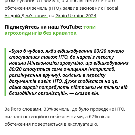
розмінування с/г земель, а й послуг нетехнічного
обстеження земель (НТО), заявив засновник
Feodal
Андрій Дем'янович
на
Grain Ukraine 2024
.
Підписуйтесь на наш YouTube:
топи
агрохолдингів без краваток
«Було б чудово, якби відшкодування 80/20 почало
стосуватися також НТО, бо наразі з тексту
новини Мінекономіки зрозуміло, що відшкодування
80/20 стосується саме очищення (наприклад,
розмінування вручну), оскільки в переліку
документів є звіт НТО. Дуже сподіваюся на це,
адже аграрії потребують підтримки не тільки від
благодійних організацій», — сказав він.
За його словами, 33% земель, де було проведене НТО,
визнані потенційно небезпечними, а 67% після
обстеження повертаються в експлуатацію.