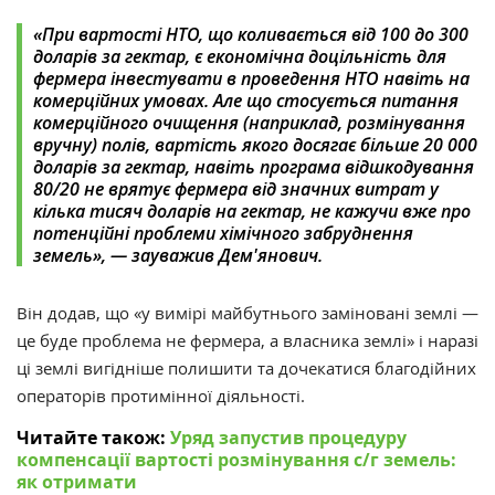
«При вартості НТО, що коливається від 100 до 300
доларів за гектар, є економічна доцільність для
фермера інвестувати в проведення НТО навіть на
комерційних умовах. Але що стосується питання
комерційного очищення (наприклад, розмінування
вручну) полів, вартість якого досягає більше 20 000
доларів за гектар, навіть програма відшкодування
80/20 не врятує фермера від значних витрат у
кілька тисяч доларів на гектар, не кажучи вже про
потенційні проблеми хімічного забруднення
земель», — зауважив Дем'янович.
Він додав, що «у вимірі майбутнього заміновані землі —
це буде проблема не фермера, а власника землі» і наразі
ці землі вигідніше полишити та дочекатися благодійних
операторів протимінної діяльності.
Читайте також:
Уряд запустив процедуру
компенсації вартості розмінування с/г земель:
як отримати