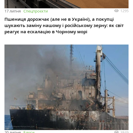
1295
17 липня
Спецпроєкти
Пшениця дорожчає (але не в Україні), а покупці
шукають заміну нашому і російському зерну: як світ
реагує на ескалацію в Чорному морі
3849
20 липня
Блоги