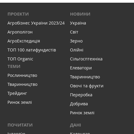
ПРОЕКТИ
НОВИНИ
Агробізнес України 2023/24
Україна
Агрополігон
Світ
АгроЕкспедиція
Зерно
ТОП 100 латифундистів
Олійні
ТОП Organic
Сільгосптехніка
ТЕМИ
Елеватори
Рослинництво
Тваринництво
Тваринництво
Овочі та фрукти
Трейдинг
Переробка
Ринок землі
Добрива
Ринок землі
ПОЧИТАТИ
ДАНІ
Інтервʼю
Календар