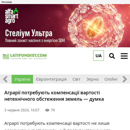
UA
to
m
Все
Україна
Євроінтеграція
Світ
Зерно
Олійні
До
Аграрії потребують компенсації вартості
нетехнічного обстеження земель — думка
3 червня 2024, 16:07
79
Аграрії потребують компенсації
вартості не лише