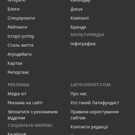
Блоги
Досьє
Спецпроєкти
Компанії
Рейтинги
Бренди
МУЛЬТИМЕДІА
Історії успіху
Інфографіка
Стиль життя
Агродебати
Картки
Репортажі
РЕКЛАМА
LATIFUNDIST.COM
Медіа кіт
Про нас
Реклама на сайті
Хто такий Латифундист
Зв'язатися з рекламним
Правила користування
відділом
сайтом
СОЦІАЛЬНІ МЕРЕЖІ
Контакти редакції
Facebook