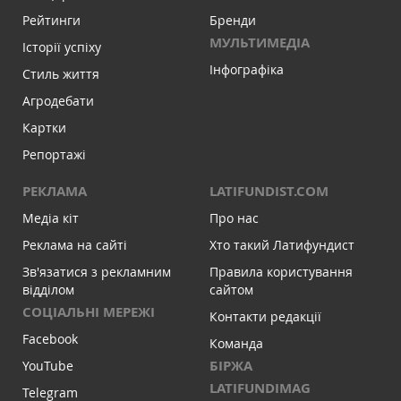
Рейтинги
Бренди
МУЛЬТИМЕДІА
Історії успіху
Інфографіка
Стиль життя
Агродебати
Картки
Репортажі
РЕКЛАМА
LATIFUNDIST.COM
Медіа кіт
Про нас
Реклама на сайті
Хто такий Латифундист
Зв'язатися з рекламним
Правила користування
відділом
сайтом
СОЦІАЛЬНІ МЕРЕЖІ
Контакти редакції
Facebook
Команда
БІРЖА
YouTube
LATIFUNDIMAG
Telegram