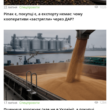
1026
22 липня
Спецпроєкти
Ріпак є, покупці є, а експорту немає: чому
кооперативи «застрягли» через ДАР?
1284
17 липня
Спецпроєкти
Пшениця дорожчає (але не в Україні), а покупці