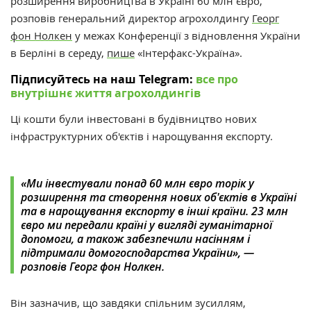
розширення виробництва в Україні 60 млн євро,
розповів
генеральний директор агрохолдингу
Георг
фон Нолкен
у межах Конференції з відновлення України
в Берліні в середу,
пише
«Інтерфакс-Україна».
Підписуйтесь на наш Telegram:
все про
внутрішнє життя агрохолдингів
Ці кошти були інвестовані в будівництво нових
інфраструктурних об'єктів і нарощування експорту.
«Ми інвестували понад 60 млн євро торік у
розширення та створення нових об'єктів в Україні
та в нарощування експорту в інші країни. 23 млн
євро ми передали країні у вигляді гуманітарної
допомоги, а також забезпечили насінням і
підтримали домогосподарства України», —
розповів
Георг фон Нолкен.
Він зазначив, що завдяки спільним зусиллям,