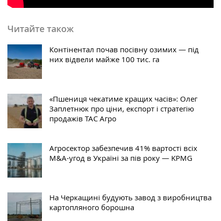
Читайте також
Контінентал почав посівну озимих — під
них відвели майже 100 тис. га
«Пшениця чекатиме кращих часів»: Олег
Заплетнюк про ціни, експорт і стратегію
продажів ТАС Агро
Агросектор забезпечив 41% вартості всіх
M&A-угод в Україні за пів року — KPMG
На Черкащині будують завод з виробництва
картопляного борошна