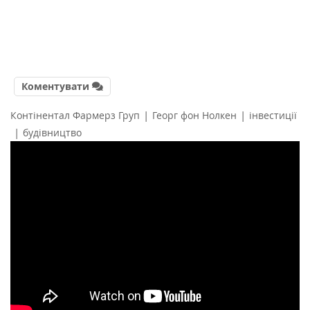
Коментувати
|
|
Контінентал Фармерз Груп
Георг фон Нолкен
інвестиції
|
будівництво