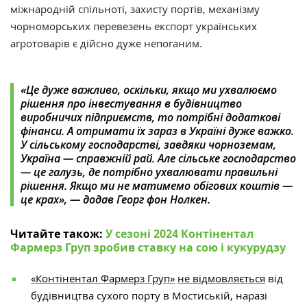
міжнародній спільноті, захисту портів, механізму
чорноморських перевезень експорт українських
агротоварів є дійсно дуже непоганим.
«Це дуже важливо, оскільки, якщо ми ухвалюємо
рішення про інвестування в будівництво
виробничих підприємств, то потрібні додаткові
фінанси. А отримати їх зараз в Україні дуже важко.
У сільському господарстві, завдяки чорноземам,
Україна — справжній рай. Але сільське господарство
— це галузь, де потрібно ухвалювати правильні
рішення. Якщо ми не матимемо обігових коштів —
це крах», — додав Георг фон Нолкен.
Читайте також:
У сезоні 2024 Контінентал
Фармерз Груп зробив ставку на сою і кукурудзу
«Контінентал Фармерз Груп»
не відмовляється
від
будівництва сухого порту в Мостиській, наразі