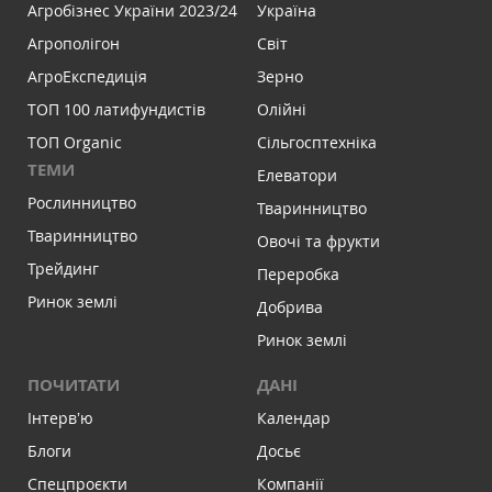
Агробізнес України 2023/24
Україна
Агрополігон
Світ
АгроЕкспедиція
Зерно
ТОП 100 латифундистів
Олійні
ТОП Organic
Сільгосптехніка
ТЕМИ
Елеватори
Рослинництво
Тваринництво
Тваринництво
Овочі та фрукти
Трейдинг
Переробка
Ринок землі
Добрива
Ринок землі
ПОЧИТАТИ
ДАНІ
Інтервʼю
Календар
Блоги
Досьє
Спецпроєкти
Компанії