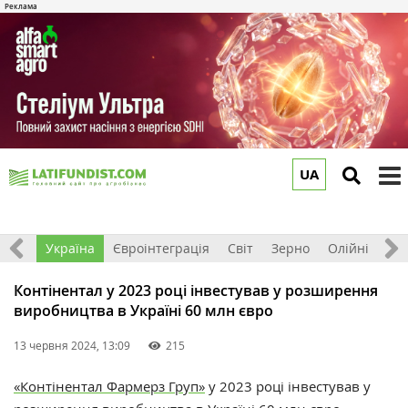
UA
to
m
Все
Україна
Євроінтеграція
Світ
Зерно
Олійні
До
Контінентал у 2023 році інвестував у розширення
виробництва в Україні 60 млн євро
13 червня 2024, 13:09
215
«Контінентал Фармерз Груп»
у 2023 році інвестував у