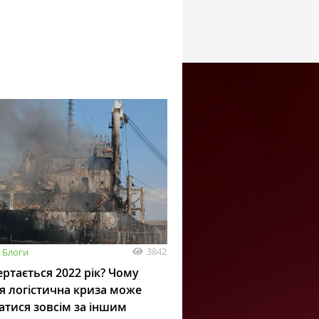
3842
Блоги
ртається 2022 рік? Чому
я логістична криза може
атися зовсім за іншим