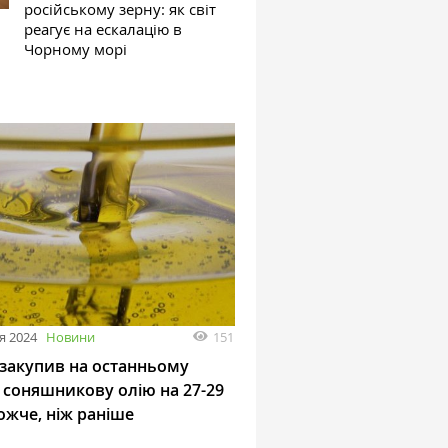
російському зерну: як світ
реагує на ескалацію в
Чорному морі
151
я 2024
Новини
 закупив на останньому
 соняшникову олію на 27-29
ожче, ніж раніше