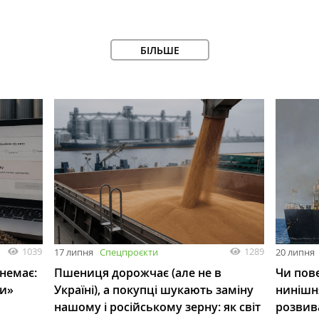
БІЛЬШЕ
1039
1289
17 липня
Спецпроєкти
20 липня
 немає:
Пшениця дорожчає (але не в
Чи пове
ли»
Україні), а покупці шукають заміну
нинішн
нашому і російському зерну: як світ
розвив