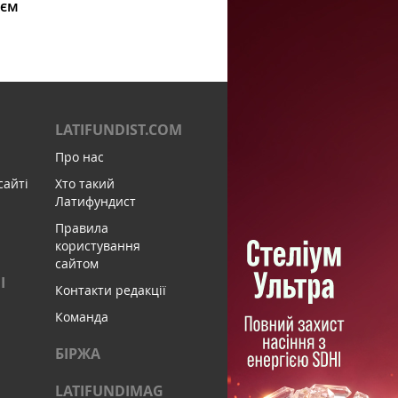
ієм
LATIFUNDIST.COM
Про нас
сайті
Хто такий
Латифундист
Правила
користування
сайтом
І
Контакти редакції
Команда
БІРЖА
LATIFUNDIMAG