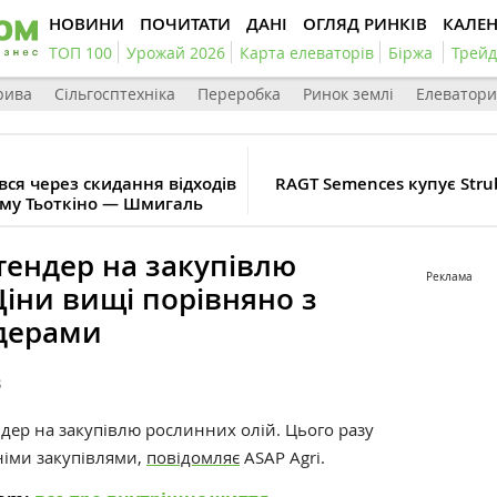
НОВИНИ
ПОЧИТАТИ
ДАНІ
ОГЛЯД РИНКІВ
КАЛЕ
ТОП 100
Урожай 2026
Карта елеваторів
Біржа
Трейд
рива
Сільгосптехніка
Переробка
Ринок землі
Елеватори
вся через скидання відходів
RAGT Semences купує Str
ому Тьоткіно — Шмигаль
тендер на закупівлю
Реклама
Ціни вищі порівняно з
дерами
3
дер на закупівлю рослинних олій. Цього разу
німи закупівлями,
повідомляє
ASAP Agri.