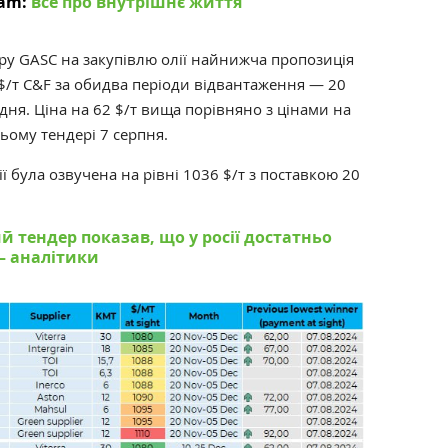
ram:
все про внутрішнє життя
ру GASC на закупівлю олії найнижча пропозиція
$/т C&F за обидва періоди відвантаження — 20
удня. Ціна на 62
$/т
вища порівняно з цінами на
ому тендері 7 серпня.
ї була озвучена на рівні 1036
$/т
з поставкою 20
й тендер показав, що у росії достатньо
— аналітики