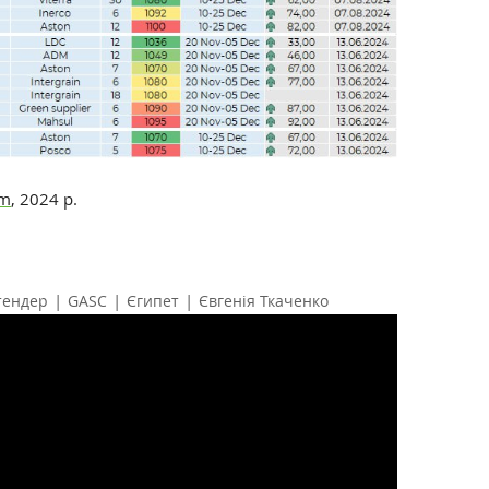
om
, 2024 р.
|
|
|
тендер
GASC
Єгипет
Євгенія Ткаченко