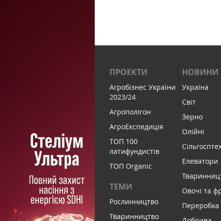
ПРОЕКТИ
НОВИНИ
Агробізнес України
Україна
2023/24
Світ
Агрополігон
Зерно
АгроЕкспедиція
Олійні
ТОП 100
Сільгоспте
латифундистів
Елеватори
ТОП Organic
Тваринниц
ТЕМИ
Овочі та ф
Рослинництво
Переробка
Тваринництво
Добрива