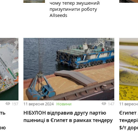
чому тепер змушений
призупинити роботу
Allseeds
197
147
11 вересня 2024
Новини
11 вересн
ить
НІБУЛОН відправив другу партію
Єгипет
пшениці в Єгипет в рамках тендеру
тендері
ною
$/т дор