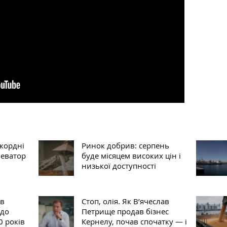
екордні
Ринок добрив: серпень
леватор
буде місяцем високих цін і
низької доступності
 в
Стоп, олія. Як В’ячеслав
 до
Петрище продав бізнес
0 років
Кернелу, почав спочатку — і