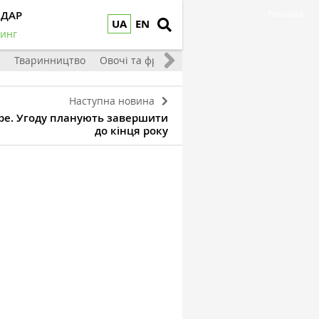
НДАР
Реклама
UA
EN
инг
Тваринництво
Овочі та фрукти
Наступна новина
ube. Угоду планують завершити
до кінця року