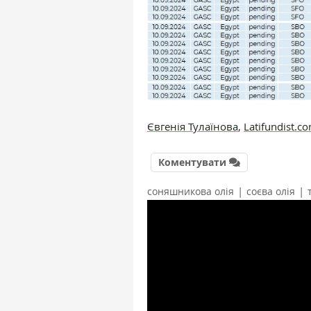
Євгенія Тулаїнова
,
Latifundist.c
Коментувати
|
|
соняшникова олія
соєва олія