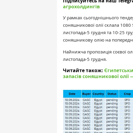
Підписуйтесь на наш Teleg
агрохолдингів
У рамках сьогоднішнього тенде
соняшникової олії склала 1080 
листопада-5 грудня та 10-25 гр
соняшникову олію на попереднь
Найнижча пропозиція соєвої олі
листопада-5 грудня.
Читайте також:
Єгипетськи
запасів соняшникової олії 