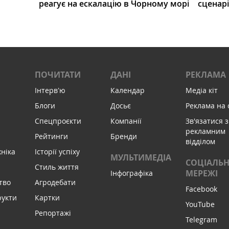
реагує на ескалацію в Чорному морі
сценар
ПОЧИТАТИ
ДАНІ
РЕКЛАМА
Інтервʼю
Календар
Медіа кіт
Блоги
Досьє
Реклама на 
Спецпроєкти
Компанії
Зв'язатися з
рекламним
Рейтинги
Бренди
відділом
хніка
Історії успіху
МУЛЬТИМЕДІА
СОЦІАЛЬН
Стиль життя
МЕРЕЖІ
Інфографіка
тво
Агродебати
Facebook
рукти
Картки
YouTube
Репортажі
Telegram