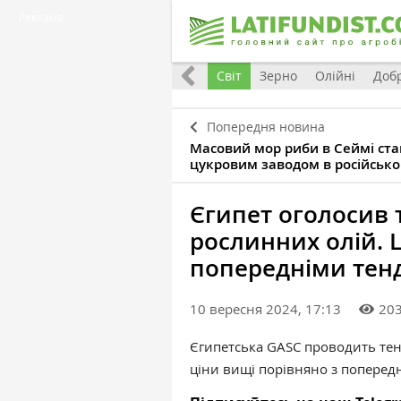
Реклама
Все
Україна
Євроінтеграція
Світ
Зерно
Олійні
Доб
Попередня новина
Масовий мор риби в Сеймі ста
цукровим заводом в російськ
Єгипет оголосив 
рослинних олій. 
попередніми тен
10 вересня 2024, 17:13
20
Єгипетська GASC проводить тен
ціни вищі порівняно з поперед