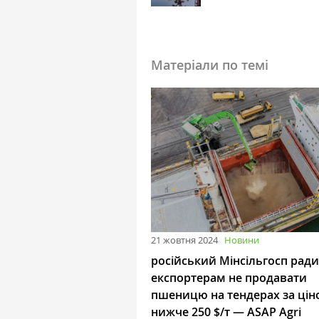
Матеріали по темі
21 жовтня 2024
Новини
російський Мінсільгосп рад
експортерам не продавати
пшеницю на тендерах за ці
нижче 250 $/т — ASAP Agri