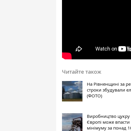
Читайте також
На Рівненщині за р
строки збудували е
(ФОТО)
Виробництво цукру
Європі може впасти
мінімуму за понад 1