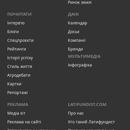
Ринок землі
ПОЧИТАТИ
ДАНІ
Інтервʼю
Календар
Блоги
Досьє
Спецпроєкти
Компанії
Рейтинги
Бренди
МУЛЬТИМЕДІА
Історії успіху
Інфографіка
Стиль життя
Агродебати
Картки
Репортажі
РЕКЛАМА
LATIFUNDIST.COM
Медіа кіт
Про нас
Реклама на сайті
Хто такий Латифундист