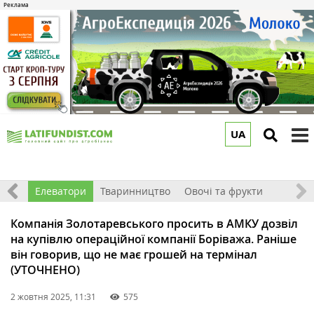
UA
to
m
землі
Елеватори
Тваринництво
Овочі та фрукти
Компанія Золотаревського просить в АМКУ дозвіл
на купівлю операційної компанії Боріважа. Раніше
він говорив, що не має грошей на термінал
(УТОЧНЕНО)
2 жовтня 2025, 11:31
575