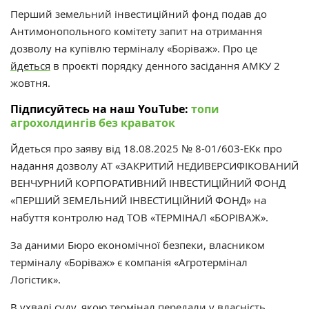
Перший земельний інвестиційний фонд подав до
Антимонопольного комітету запит на отримання
дозволу на купівлю терміналу «Боріваж». Про це
йдеться
в проєкті порядку денного засідання АМКУ 2
жовтня.
Підписуйтесь на наш YouTube:
топи
агрохолдингів без краваток
Йдеться про заяву від 18.08.2025 № 8-01/603-ЕКк про
надання дозволу АТ «ЗАКРИТИЙ НЕДИВЕРСИФІКОВАНИЙ
ВЕНЧУРНИЙ КОРПОРАТИВНИЙ ІНВЕСТИЦІЙНИЙ ФОНД
«ПЕРШИЙ ЗЕМЕЛЬНИЙ ІНВЕСТИЦІЙНИЙ ФОНД» на
набуття контролю над ТОВ «ТЕРМІНАЛ «БОРІВАЖ».
За даними Бюро економічної безпеки, власником
терміналу «Боріваж» є компанія
«Агротермінал
Логістик».
В ухвалі суду, якою термінал передали у власність