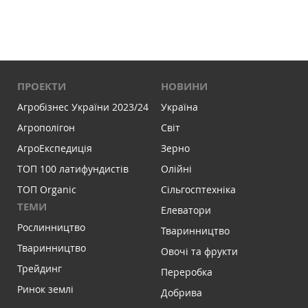
ПРОЕКТИ
НОВИНИ
Агробізнес України 2023/24
Україна
Агрополігон
Світ
АгроЕкспедиція
Зерно
ТОП 100 латифундистів
Олійні
ТОП Organic
Сільгосптехніка
ТЕМИ
Елеватори
Рослинництво
Тваринництво
Тваринництво
Овочі та фрукти
Трейдинг
Переробка
Ринок землі
Добрива