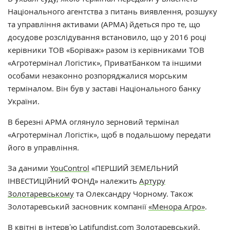
Національного агентства з питань виявлення, розшуку
та управління активами (АРМА) йдеться про те, що
досудове розслідування встановило, що у 2016 році
керівники ТОВ «Боріваж» разом із керівниками ТОВ
«Агротермінал Логістик», ПриватБанком та іншими
особами незаконно розпоряджалися морським
терміналом. Він був у заставі Національного банку
України.
В березні АРМА оглянуло зерновий термінал
«Агротермінал Логістік», щоб в подальшому передати
його в управління.
За даними
YouControl
«ПЕРШИЙ ЗЕМЕЛЬНИЙ
ІНВЕСТИЦІЙНИЙ ФОНД» належить
Артуру
Золотаревському
та Олександру Чорному. Також
Золотаревський засновник компанії
«Менора Агро»
.
В квітні в
інтервʼю
Latifundist.com Золотаревський,