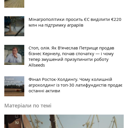
Мінагрополітики просить ЄС виділити €220
млн на підтримку аграріїв
Стоп, олія. Як В’ячеслав Петрище продав
бізнес Кернелу, почав спочатку — і чому
тепер змушений призупинити роботу
Allseeds
Фінал Росток-Холдингу. Чому колишній
агрохолдинг із топ-30 латифундистів продає
останні активи
Матеріали по темі