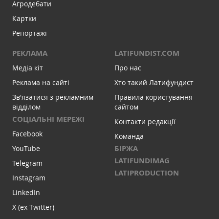
Агродебати
Картки
Репортажі
РЕКЛАМА
LATIFUNDIST.COM
Медіа кіт
Про нас
Реклама на сайті
Хто такий Латифундист
Зв'язатися з рекламним
Правила користування
відділом
сайтом
СОЦІАЛЬНІ МЕРЕЖІ
Контакти редакції
Facebook
Команда
БІРЖА
YouTube
LATIFUNDIMAG
Telegram
LATIPRODUCTION
Instagram
LinkedIn
X (ex-Twitter)