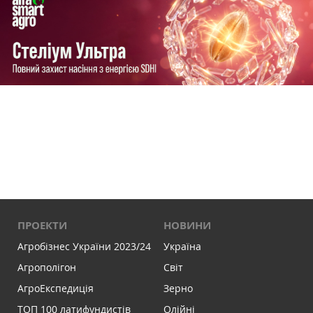
ПРОЕКТИ
НОВИНИ
Агробізнес України 2023/24
Україна
Агрополігон
Світ
АгроЕкспедиція
Зерно
ТОП 100 латифундистів
Олійні