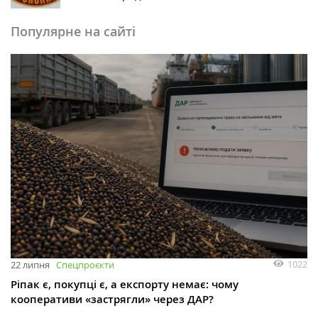
Популярне на сайті
1022
22 липня
Спецпроєкти
Ріпак є, покупці є, а експорту немає: чому
кооперативи «застрягли» через ДАР?