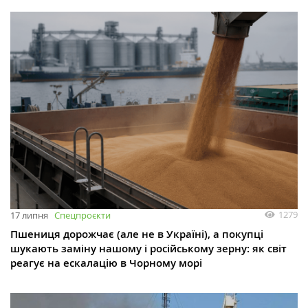
1279
17 липня
Спецпроєкти
Пшениця дорожчає (але не в Україні), а покупці
шукають заміну нашому і російському зерну: як світ
реагує на ескалацію в Чорному морі