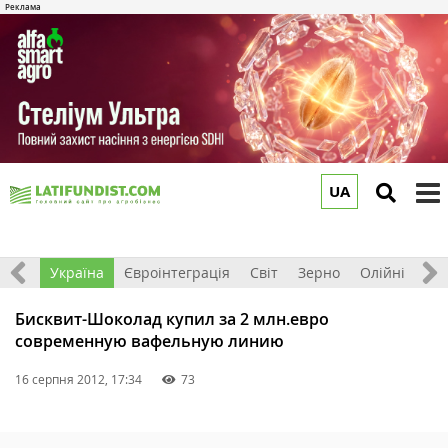
UA
to
m
Все
Україна
Євроінтеграція
Світ
Зерно
Олійні
До
Бисквит-Шоколад купил за 2 млн.евро
современную вафельную линию
16 серпня 2012, 17:34
73