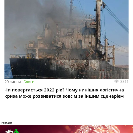
3811
20 липня
Блоги
Чи повертається 2022 рік? Чому нинішня логістична
криза може розвиватися зовсім за іншим сценарієм