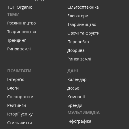
ТОП Organic
Сільгосптехніка
ТЕМИ
Елеватори
Рослинництво
Тваринництво
Тваринництво
Овочі та фрукти
Трейдинг
Переробка
Ринок землі
Добрива
Ринок землі
ПОЧИТАТИ
ДАНІ
Інтервʼю
Календар
Блоги
Досьє
Спецпроєкти
Компанії
Рейтинги
Бренди
МУЛЬТИМЕДІА
Історії успіху
Інфографіка
Стиль життя