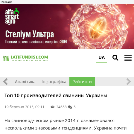
UA
to
m
ріали
Аналітика
Інфографіка
Рейтинги
Топ 10 производителей свинины Украины
19 березня 2015, 09:11
24658
5
На свиноводческом рынке 2014 г. ознаменовался
несколькими знаковыми тенденциями.
Украина почти