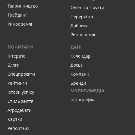
Тваринництво
Овочі та фрукти
Трейдинг
Переробка
Ринок землі
Добрива
Ринок землі
ПОЧИТАТИ
ДАНІ
Інтервʼю
Календар
Блоги
Досьє
Спецпроєкти
Компанії
Рейтинги
Бренди
МУЛЬТИМЕДІА
Історії успіху
Інфографіка
Стиль життя
Агродебати
Картки
Репортажі