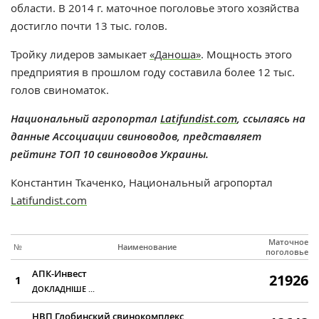
области. В 2014 г. маточное поголовье этого хозяйства
достигло почти 13 тыс. голов.
Тройку лидеров замыкает
«Даноша»
. Мощность этого
предприятия в прошлом году составила более 12 тыс.
голов свиноматок.
Национальный агропортал
Latifundist.com
, ссылаясь на
данные Ассоциации свиноводов, представляет
рейтинг ТОП 10 свиноводов Украины.
Константин Ткаченко, Национальный агропортал
Latifundist.com
Маточное
№
Наименование
поголовье
АПК-Инвест
21926
1
ДОКЛАДНІШЕ ...
НВП Глобинский свинокомплекс