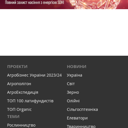
ПРОЕКТИ
НОВИНИ
Агробізнес України 2023/24
Україна
Агрополігон
Світ
АгроЕкспедиція
Зерно
ТОП 100 латифундистів
Олійні
ТОП Organic
Сільгосптехніка
ТЕМИ
Елеватори
Рослинництво
Тваринництво