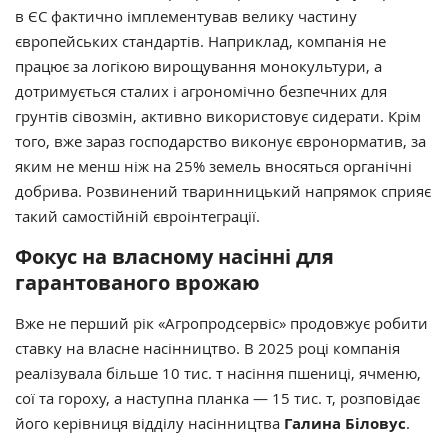
в ЄС фактично імплементував велику частину
європейських стандартів. Наприклад, компанія не
працює за логікою вирощування монокультури, а
дотримується сталих і агрономічно безпечних для
грунтів сівозмін, активно використовує сидерати.
Крім
того, вже зараз господарство виконує євронорматив, за
яким не менш ніж на 25% земель вносяться органічні
добрива. Розвинений тваринницький напрямок сприяє
такий самостійній євроінтеграції.
Фокус на власному насінні для
гарантованого врожаю
Вже не перший рік «Агропродсервіс» продовжує робити
ставку на власне насінництво. В 2025 році компанія
реалізувала більше 10 тис. т насіння пшениці, ячменю,
сої та гороху, а наступна планка — 15 тис. т, розповідає
його керівниця відділу насінництва
Галина Біловус
.