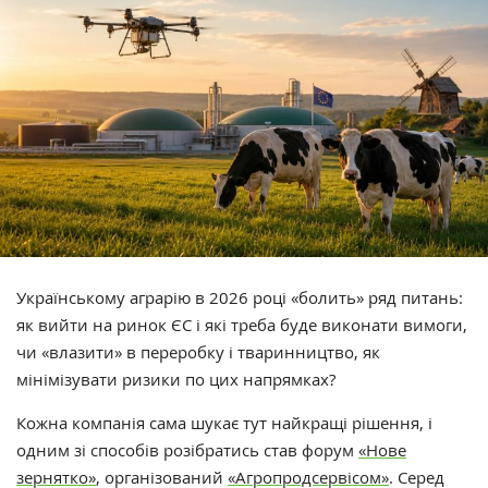
Українському аграрію в 2026 році «болить» ряд питань:
як вийти на ринок ЄС і які треба буде виконати вимоги,
чи «влазити» в переробку і тваринництво, як
мінімізувати ризики по цих напрямках?
Кожна компанія сама шукає тут найкращі рішення, і
одним зі способів розібратись став форум
«Нове
зернятко»
, організований
«Агропродсервісом»
. Серед