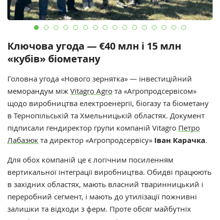
Ключова угода — €40 млн і 15 млн
«кубів» біометану
Головна угода «Нового зернятка» — інвестиційний
меморандум між
Vitagro Agro
та «Агропродсервісом»
щодо виробництва електроенергії, біогазу та біометану
в Тернопільській та Хмельницькій областях. Документ
підписали гендиректор групи компаній Vitagro
Петро
Лабазюк
та директор «Агропродсервісу»
Іван Карачка
.
Для обох компаній це є логічним посиленням
вертикальної інтеграції виробництва. Обидві працюють
в західних областях, мають власний тваринницький і
переробний сегмент, і мають до утилізації пожнивні
залишки та відходи з ферм. Проте обсяг майбутніх