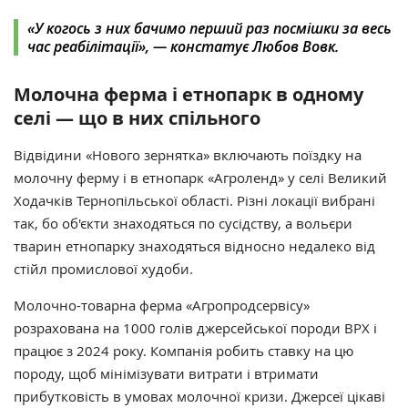
«У когось з них бачимо перший раз посмішки за весь
час реабілітації», — констатує Любов Вовк.
Молочна ферма і етнопарк в одному
селі — що в них спільного
Відвідини «Нового зернятка» включають поїздку на
молочну ферму і в етнопарк
«Агроленд»
у селі Великий
Ходачків Тернопільської області. Різні локації вибрані
так, бо об'єкти знаходяться по сусідству, а вольєри
тварин
етнопарку знаходяться відносно недалеко від
стійл промислової худоби
.
Молочно-товарна ферма «Агропродсервісу»
розрахована на 1000 голів джерсейської породи ВРХ і
працює з 2024 року. Компанія робить ставку на цю
породу, щоб мінімізувати витрати і втримати
прибутковість в умовах молочної кризи. Джерсеї цікаві