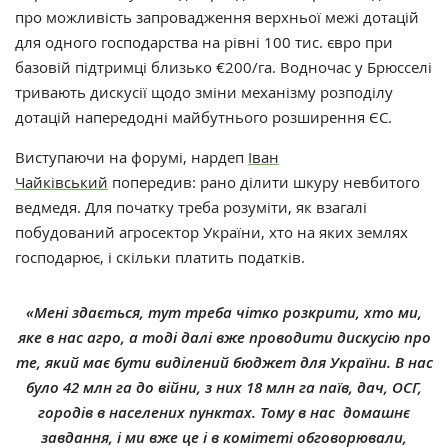
про можливість запровадження верхньої межі дотацій
для одного господарства на рівні 100 тис. євро при
базовій підтримці близько €200/га. Водночас у Брюсселі
тривають дискусії щодо зміни механізму розподілу
дотацій напередодні майбутнього розширення ЄС.
Виступаючи на форумі, нардеп
Іван
Чайківський
попередив: рано ділити шкуру невбитого
ведмедя. Для початку треба розуміти, як взагалі
побудований агросектор України, хто на яких землях
господарює, і скільки платить податків.
«Мені здається, тут треба чітко розкрити, хто ми,
яке в нас агро, а тоді далі вже проводити дискусію про
те, який має бути виділений бюджет для України. В нас
було 42 млн га до війни, з них 18 млн га паїв, дач, ОСГ,
городів в населених пунктах. Тому в нас домашнє
завдання, і ми вже це і в комітеті обговорювали,