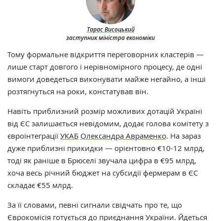
Тарас Висоцький
заступник міністра економіки
Тому формальне відкриття переговорних кластерів —
лише старт довгого і нерівномірного процесу, де одні
вимоги доведеться виконувати майже негайно, а інші
розтягнуться на роки, констатував він.
Навіть приблизний розмір можливих дотацій Україні
від ЄС залишається невідомим, додає голова комітету з
євроінтеграції
УКАБ
Олександра Авраменко
. На зараз
дуже приблизні прикидки — орієнтовно €10-12 млрд,
тоді як раніше в Брюселі
звучала цифра в €95 млрд
,
хоча весь річний бюджет на субсидії фермерам в ЄС
складає €55 млрд.
За її словами, певні сигнали свідчать про те, що
Єврокомісія готується до приєднання України. Йдеться