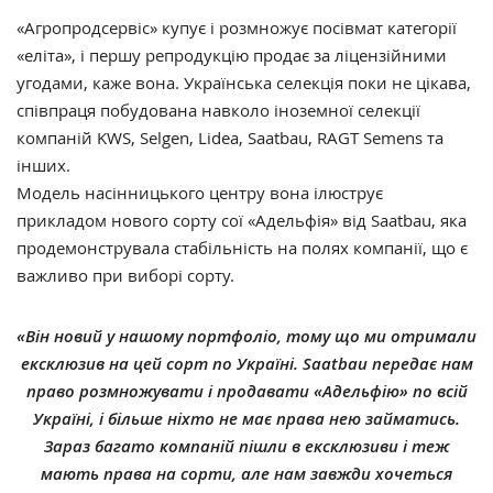
«Агропродсервіс» купує і розмножує посівмат категорії
«еліта», і першу репродукцію продає за ліцензійними
угодами, каже вона. Українська селекція поки не цікава,
співпраця побудована навколо іноземної селекції
компаній KWS, Selgen, Lidea, Saatbau, RAGT Semens та
інших.
Модель насінницького центру вона ілюструє
прикладом нового сорту сої «Адельфія» від Saatbau, яка
продемонструвала стабільність на полях компанії, що є
важливо при виборі сорту.
«Він новий у нашому портфоліо, тому що ми отримали
ексклюзив на цей сорт по Україні. Saatbau передає нам
право розмножувати і продавати «Адельфію» по всій
Україні, і більше ніхто не має права нею займатись.
Зараз багато компаній пішли в ексклюзиви і теж
мають права на сорти, але нам завжди хочеться