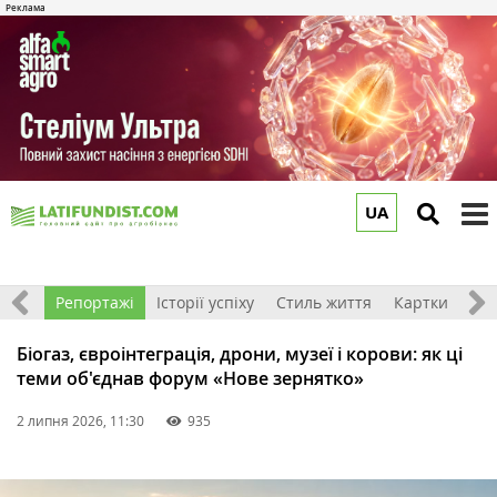
UA
to
m
Ігри
Репортажі
Історії успіху
Стиль життя
Картки
Біогаз, євроінтеграція, дрони, музеї і корови: як ці
теми об'єднав форум «Нове зернятко»
2 липня 2026, 11:30
935