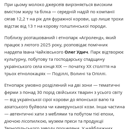
При цьому молоко джерсеїв вирізняється високим
вмістом жиру та білка — середній надій по компанії
сягав 12,2 т на рік для фуражної корови, що лише трохи
відстає від 13 т на корову голштинської породи.
Поблизу розташований і етнопарк «Агроленд», який
працює з лютого 2025 року, розповідає помічник
нардепа Івана Чайківського
Олег Удич
. Парк відтворює
культурну, побутову та господарську спадщину
українського села кінця ХІХ — початку ХХ століття на
трьох етнолокаціях — Поділлі, Волині та Опіллі.
Етнопарк умовно розділений на дві зони — тематичні
ферми з понад 30 порід свійських тварин з усього світу
— від української сірої корови до японської вагю та
азіатського буйвола чи камерунської кози. Інша частина
— автентичні хати з меблями та побутом тієї епохи,
діючою лісопилкою, музеєм преси та продукції
Тернопільського заводу порцеляни. У найближчих