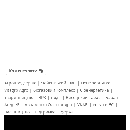
Коментувати
|
|
|
Агропродсервіс
Чайківський Іван
Нове зернятко
|
|
|
Vitagro Agro
біогазовий комплекс
біоенергетика
|
|
|
|
тваринництво
ВРХ
події
Висоцький Тарас
Баран
|
|
|
|
Андрей
Авраменко Олександра
УКАБ
вступ в ЄС
|
|
насінництво
підтримка
ферма