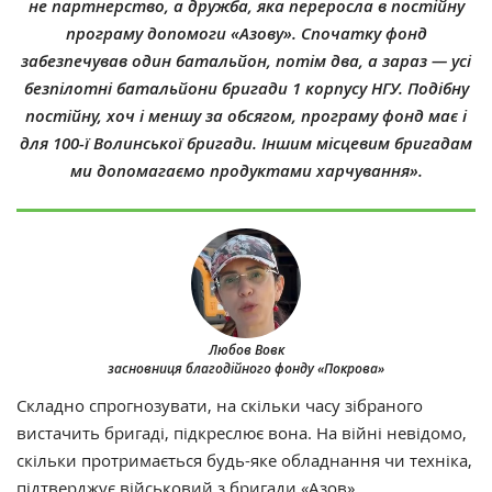
не партнерство, а дружба, яка переросла в постійну
програму допомоги «Азову». Спочатку фонд
забезпечував один батальйон, потім два, а зараз — усі
безпілотні батальйони бригади 1 корпусу НГУ. Подібну
постійну, хоч і меншу за обсягом, програму фонд має і
для 100-ї Волинської бригади. Іншим місцевим бригадам
ми допомагаємо продуктами харчування».
Любов Вовк
засновниця благодійного фонду «Покрова»
Складно спрогнозувати, на скільки часу зібраного
вистачить бригаді, підкреслює вона. На війні невідомо,
скільки протримається будь-яке обладнання чи техніка,
підтверджує військовий з бригади «Азов».