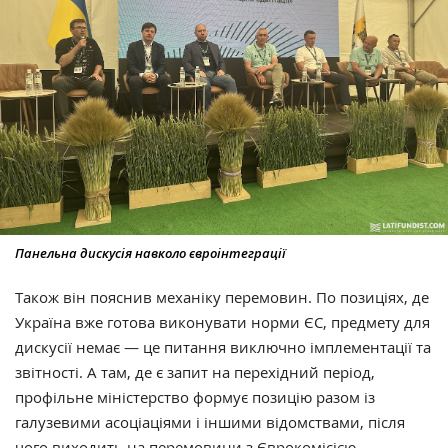
Панельна дискусія навколо євроінтеграції
Також він пояснив механіку перемовин. По позиціях, де
Україна вже готова виконувати норми ЄС, предмету для
дискусії немає — це питання виключно імплементації та
звітності. А там, де є запит на перехідний період,
профільне міністерство формує позицію разом із
галузевими асоціаціями і іншими відомствами, після
чого виходить на перемовини з Єврокомісією.