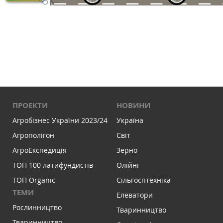
ПРОЕКТИ
НОВИНИ
Агробізнес України 2023/24
Україна
Агрополігон
Світ
АгроЕкспедиція
Зерно
ТОП 100 латифундистів
Олійні
ТОП Organic
Сільгосптехніка
ТЕМИ
Елеватори
Рослинництво
Тваринництво
Тваринництво