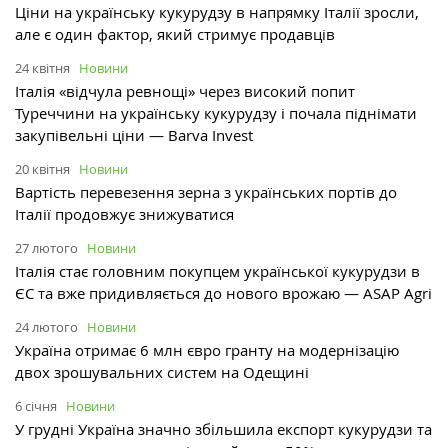
Ціни на українську кукурудзу в напрямку Італії зросли,
але є один фактор, який стримує продавців
24 квітня
Новини
Італія «відчула ревнощі» через високий попит
Туреччини на українську кукурудзу і почала піднімати
закупівельні ціни — Barva Invest
20 квітня
Новини
Вартість перевезення зерна з українських портів до
Італії продовжує знижуватися
27 лютого
Новини
Італія стає головним покупцем української кукурудзи в
ЄС та вже придивляється до нового врожаю — ASAP Agri
24 лютого
Новини
Україна отримає 6 млн євро гранту на модернізацію
двох зрошувальних систем на Одещині
6 січня
Новини
У грудні Україна значно збільшила експорт кукурудзи та