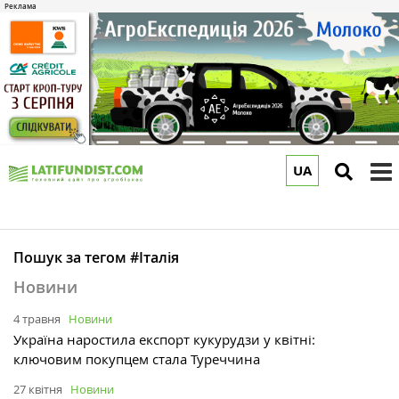
UA
to
m
Пошук за тегом #Італія
Новини
4 травня
Новини
Україна наростила експорт кукурудзи у квітні:
ключовим покупцем стала Туреччина
27 квітня
Новини