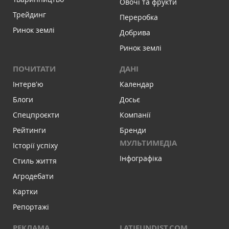
Овочі та фрукти
Трейдинг
Переробка
Ринок землі
Добрива
Ринок землі
ПОЧИТАТИ
ДАНІ
Інтервʼю
Календар
Блоги
Досьє
Спецпроєкти
Компанії
Рейтинги
Бренди
МУЛЬТИМЕДІА
Історії успіху
Інфографіка
Стиль життя
Агродебати
Картки
Репортажі
РЕКЛАМА
LATIFUNDIST.COM