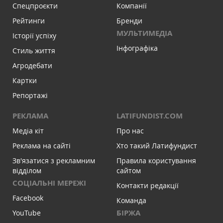
Спецпроєкти
Компанії
Рейтинги
Бренди
МУЛЬТИМЕДІА
Історії успіху
Інфографіка
Стиль життя
Агродебати
Картки
Репортажі
РЕКЛАМА
LATIFUNDIST.COM
Медіа кіт
Про нас
Реклама на сайті
Хто такий Латифундист
Зв'язатися з рекламним
Правила користування
відділом
сайтом
СОЦІАЛЬНІ МЕРЕЖІ
Контакти редакції
Facebook
Команда
БІРЖА
YouTube