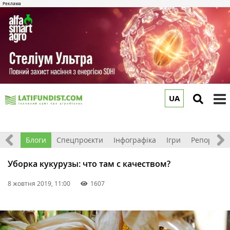
UA
to
m
Відео
Блоги
Спецпроєкти
Інфографіка
Ігри
Репортажі
Уборка кукурузы: что там с качеством?
8 жовтня 2019, 11:00
1607