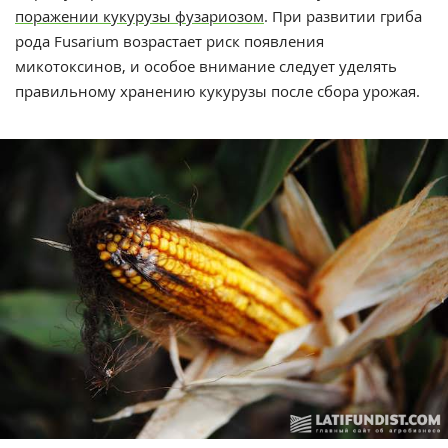
поражении кукурузы фузариозом
. При развитии гриба
рода Fusarium возрастает риск появления
микотоксинов, и особое внимание следует уделять
правильному хранению кукурузы после сбора урожая.