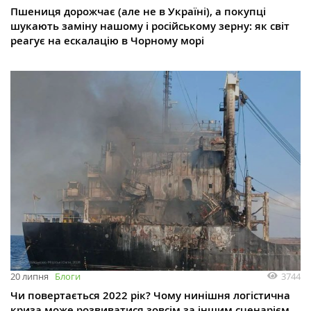
Пшениця дорожчає (але не в Україні), а покупці
шукають заміну нашому і російському зерну: як світ
реагує на ескалацію в Чорному морі
3744
20 липня
Блоги
Чи повертається 2022 рік? Чому нинішня логістична
криза може розвиватися зовсім за іншим сценарієм