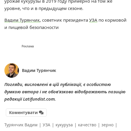
урожае кукурузы в 2019 году примерно на том же
уровне, что и в предыдущем сезоне.
Вадим Турянчик
, советник президента
УЗА
по кормовой
и пищевой безопасности
Реклама
Вадим Турянчик
Погляди, висловлені в цій публікації, є особистою
думкою автора і не обов’язково відображають позицію
редакції Latifundist.com.
Коментувати
|
|
|
|
|
Турянчик Вадим
УЗА
кукуруза
качество
зерно