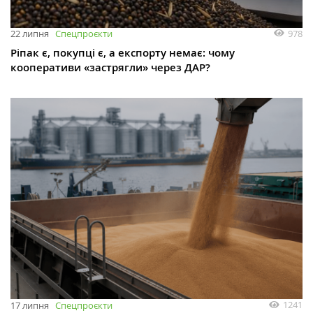
978
22 липня
Спецпроєкти
Ріпак є, покупці є, а експорту немає: чому
кооперативи «застрягли» через ДАР?
1241
17 липня
Спецпроєкти