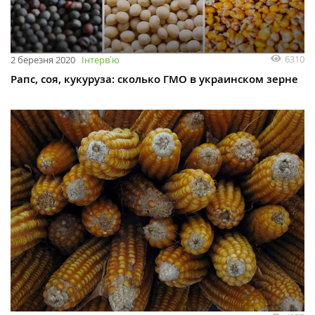
6310
2 березня 2020
Інтервʼю
Рапс, соя, кукуруза: сколько ГМО в украинском зерне