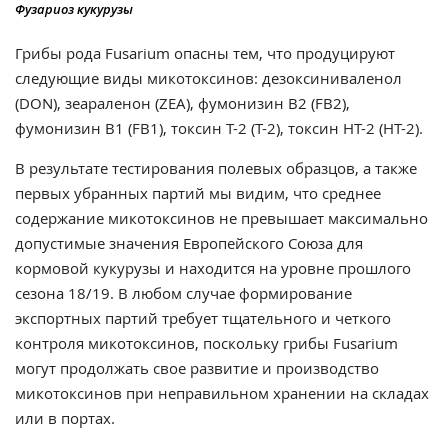
Фузариоз кукурузы
Грибы рода Fusarium опасны тем, что продуцируют
следующие виды микотоксинов: дезоксиниваленол
(DON), зеараленон (ZEA), фумонизин B2 (FB2),
фумонизин B1 (FB1), токсин T-2 (T-2), токсин HT-2 (HT-2).
В результате тестирования полевых образцов, а также
первых убранных партий мы видим, что среднее
содержание микотоксинов не превышает максимально
допустимые значения Европейского Союза для
кормовой кукурузы и находится на уровне прошлого
сезона 18/19. В любом случае формирование
экспортных партий требует тщательного и четкого
контроля микотоксинов, поскольку грибы Fusarium
могут продолжать свое развитие и производство
микотоксинов при неправильном хранении на складах
или в портах.