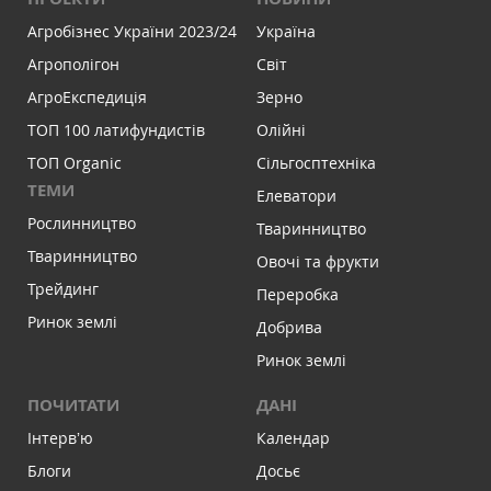
Агробізнес України 2023/24
Україна
Агрополігон
Світ
АгроЕкспедиція
Зерно
ТОП 100 латифундистів
Олійні
ТОП Organic
Сільгосптехніка
ТЕМИ
Елеватори
Рослинництво
Тваринництво
Тваринництво
Овочі та фрукти
Трейдинг
Переробка
Ринок землі
Добрива
Ринок землі
ПОЧИТАТИ
ДАНІ
Інтервʼю
Календар
Блоги
Досьє