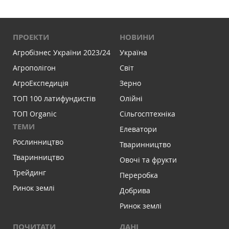
ПРОЕКТИ
НОВИНИ
Агробізнес України 2023/24
Україна
Агрополігон
Світ
АгроЕкспедиція
Зерно
ТОП 100 латифундистів
Олійні
ТОП Organic
Сільгосптехніка
ТЕМИ
Елеватори
Рослинництво
Тваринництво
Тваринництво
Овочі та фрукти
Трейдинг
Переробка
Ринок землі
Добрива
Ринок землі
ПОЧИТАТИ
ДАНІ