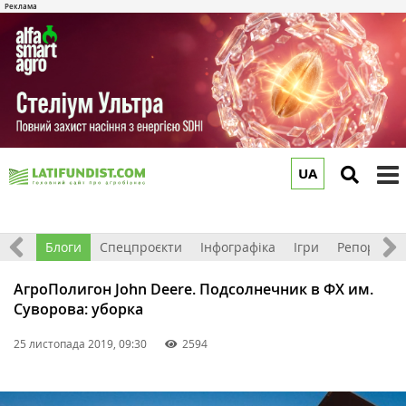
UA
to
m
Відео
Блоги
Спецпроєкти
Інфографіка
Ігри
Репортажі
АгроПолигон John Deere. Подсолнечник в ФХ им.
Суворова: уборка
25 листопада 2019, 09:30
2594