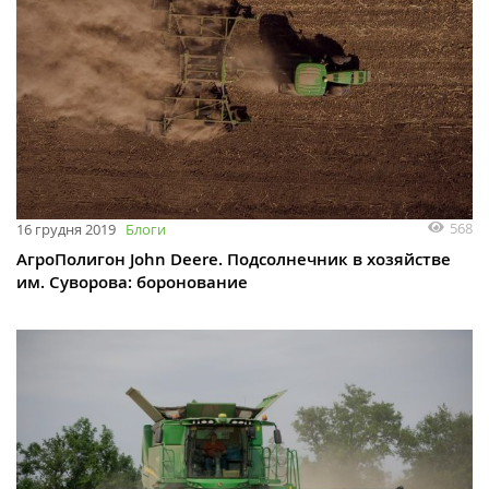
568
16 грудня 2019
Блоги
АгроПолигон John Deere. Подсолнечник в хозяйстве
им. Суворова: боронование