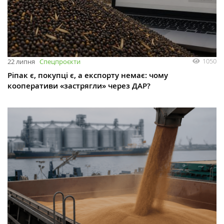
1050
22 липня
Спецпроєкти
Ріпак є, покупці є, а експорту немає: чому
кооперативи «застрягли» через ДАР?