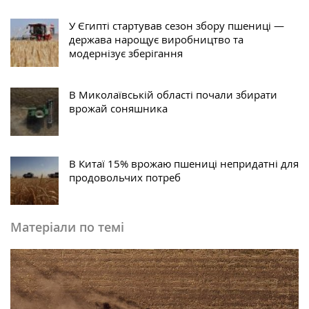
У Єгипті стартував сезон збору пшениці —
держава нарощує виробництво та
модернізує зберігання
В Миколаївській області почали збирати
врожай соняшника
В Китаї 15% врожаю пшениці непридатні для
продовольчих потреб
Матеріали по темі