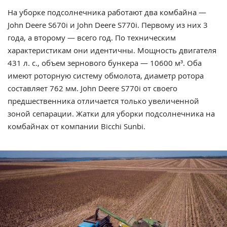
На уборке подсолнечника работают два комбайна —
John Deere S670i и John Deere S770i. Первому из них 3
года, а второму — всего год. По техническим
характеристикам они идентичны. Мощность двигателя
431 л. с., объем зернового бункера — 10600 м³. Оба
имеют роторную систему обмолота, диаметр ротора
составляет 762 мм. John Deere S770i от своего
предшественника отличается только увеличенной
зоной сепарации. Жатки для уборки подсолнечника на
комбайнах от компании Bicchi Sunbi.