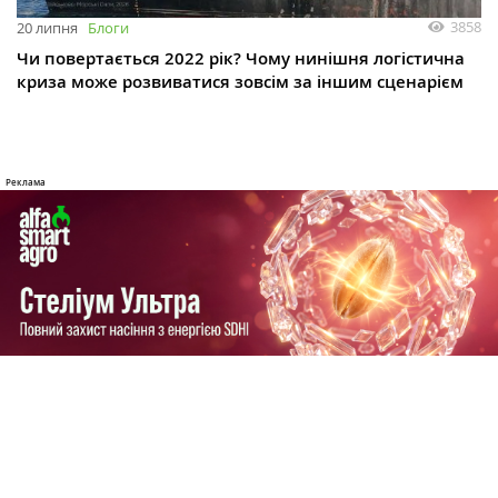
3858
20 липня
Блоги
Чи повертається 2022 рік? Чому нинішня логістична
криза може розвиватися зовсім за іншим сценарієм