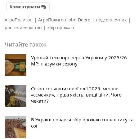
Коментувати
|
|
|
АгроПолигон
АгроПолигон John Deere
подсолнечник
|
растениеводство
збір врожаю
Читайте також
Урожай і експорт зерна України у 2025/26
МР: підсумки сезону
Сезон соняшникової олії 2025: менше
«сємечки», гірша якість, вищі ціни. Чого
чекати?
В Україні почався збір врожаю соняшнику та
сої