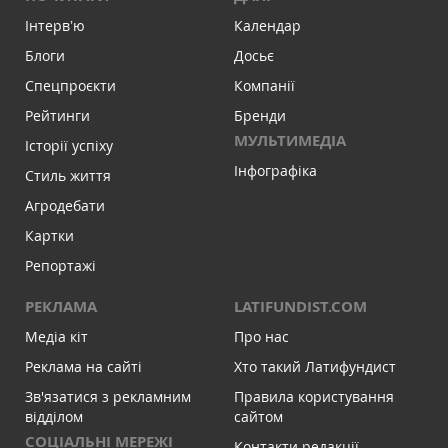
Інтервʼю
Календар
Блоги
Досьє
Спецпроєкти
Компанії
Рейтинги
Бренди
МУЛЬТИМЕДІА
Історії успіху
Інфографіка
Стиль життя
Агродебати
Картки
Репортажі
РЕКЛАМА
LATIFUNDIST.COM
Медіа кіт
Про нас
Реклама на сайті
Хто такий Латифундист
Зв'язатися з рекламним
Правила користування
відділом
сайтом
СОЦІАЛЬНІ МЕРЕЖІ
Контакти редакції