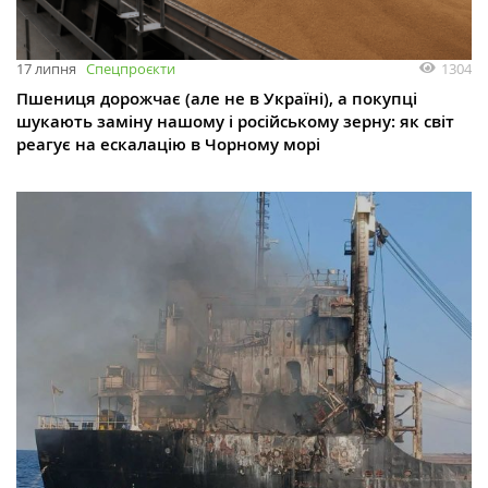
1304
17 липня
Спецпроєкти
Пшениця дорожчає (але не в Україні), а покупці
шукають заміну нашому і російському зерну: як світ
реагує на ескалацію в Чорному морі