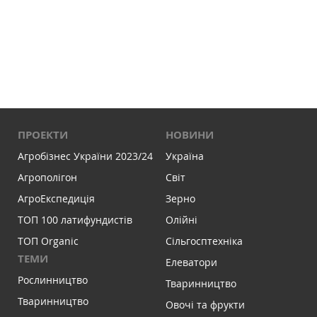
ПРОЕКТИ
НОВИНИ
Агробізнес України 2023/24
Україна
Агрополігон
Світ
АгроЕкспедиція
Зерно
ТОП 100 латифундистів
Олійні
ТОП Organic
Сільгосптехніка
ТЕМИ
Елеватори
Рослинництво
Тваринництво
Тваринництво
Овочі та фрукти