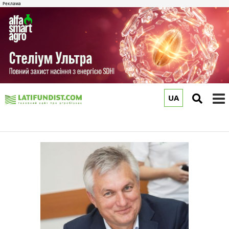
UA
to
m