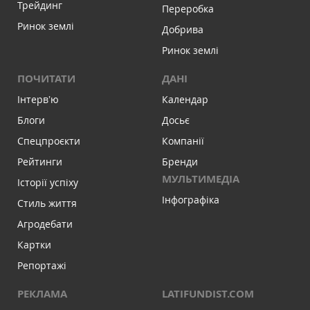
Трейдинг
Переробка
Ринок землі
Добрива
Ринок землі
ПОЧИТАТИ
ДАНІ
Інтервʼю
Календар
Блоги
Досьє
Спецпроєкти
Компанії
Рейтинги
Бренди
МУЛЬТИМЕДІА
Історії успіху
Інфографіка
Стиль життя
Агродебати
Картки
Репортажі
РЕКЛАМА
LATIFUNDIST.COM