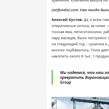
хранения. Компания вышла на 1
Latifundist.com: Уже тогда бы
Алексей Кустов:
Да, я всем гов
оперативные силоса, за ними —
тонная яма, пятисотонники, раб
пару месяцев, было построено 
на следующий год – сушилка и 
многих поубавилось. Поле дея
накопить около 8 тыс. т продук
Мы надеемся, что наш о
превратить Вороновицкое
Group