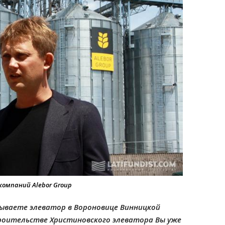
компаний Alebor Group
крываете элеватор в Вороновице Винницкой
роительстве Христиновского элеватора Вы уже