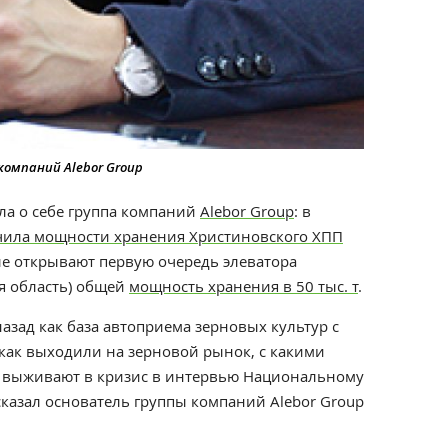
компаний Alebor Group
ла о себе группа компаний
Alebor Group
: в
чила мощности хранения Христиновского ХПП
еле открывают первую очередь элеватора
я область) общей
мощность хранения в 50 тыс. т
.
назад как база автоприема зерновых культур с
, как выходили на зерновой рынок, с какими
к выживают в кризис в интервью Национальному
казал основатель группы компаний Alebor Group