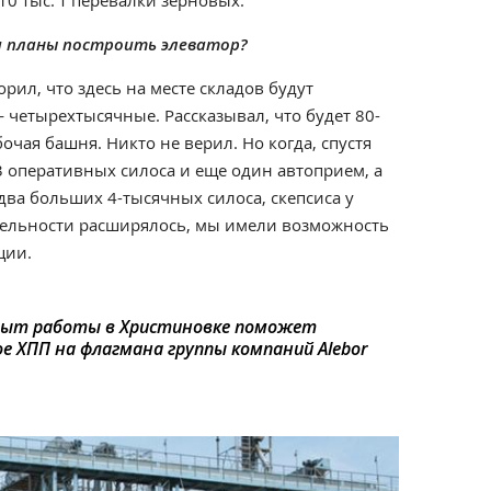
0 тыс. т перевалки зерновых.
ли планы построить элеватор?
орил, что здесь на месте складов будут
 четырехтысячные. Рассказывал, что будет 80-
очая башня. Никто не верил. Но когда, спустя
3 оперативных силоса и еще один автоприем, а
два больших 4-тысячных силоса, скепсиса у
тельности расширялось, мы имели возможность
ции.
пыт работы в Христиновке поможет
 ХПП на флагмана группы компаний Alebor