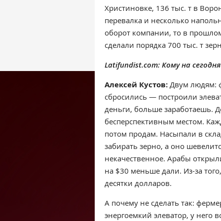
Христиновке, 136 тыс. т в Ворон
перевалка и несколько напольн
оборот компании, то в прошло
сделали порядка 700 тыс. т зер
Latifundist.com: Кому на сегод
Алексей Кустов:
Двум людям: ф
сбросились — построили элеват
деньги, больше заработаешь. 
бесперспективным местом. Кажд
потом продам. Насыпали в скла
забирать зерно, а оно шевелитс
некачественное. Арабы открыл
на $30 меньше дали. Из-за того
десятки долларов.
А почему не сделать так: ферм
энергоемкий элеватор, у него в