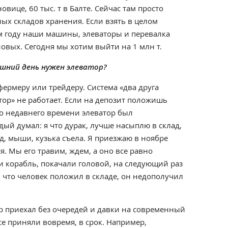
овице, 60 тыс. т в Балте. Сейчас там просто
ых складов хранения. Если взять в целом
м году наши машины, элеваторы и перевалка
новых. Сегодня мы хотим выйти на 1 млн т.
няшний день нужен элеватор?
ермеру или трейдеру. Система «два друга
ор» не работает. Если на депозит положишь
До недавнего времени элеватор был
ый думал: я что дурак, лучше насыплю в склад,
д, мыши, кузька съела. Я приезжаю в ноябре
я. Мы его травим, ждем, а оно все равно
и корабль, покачали головой, на следующий раз
, что человек положил в складе, он недополучил
ер приехал без очередей и давки на современный
се приняли вовремя, в срок. Например,