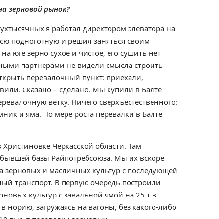
 на зерновой рынок?
ухтысячных я работал директором элеватора на
всю подноготную и решил заняться своим
а юге зерно сухое и чистое, его сушить нет
ными партнерами не видели смысла строить
ткрыть перевалочный пункт: приехали,
авили. Сказано – сделано. Мы купили в Балте
ревалочную ветку. Ничего сверхъестественного:
ник и яма. По мере роста перевалки в Балте
в Христиновке Черкасской области. Там
 бывшей базы Райпотребсоюза. Мы их вскоре
а зерновых и масличных культур
c последующей
ный транспорт. В первую очередь построили
новых культур с завальной ямой на 25 т в
 в норию, загружаясь на вагоны, без какого-либо