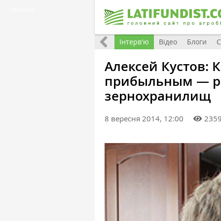
Реклама
Всі матеріали
Фото
Інтерв'ю
Відео
Блоги
С
Алексей Кустов: К
прибыльным — ры
зернохранилищ
8 вересня 2014, 12:00
235