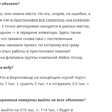
м объекте?
, они имели место. Но это, скорее, не ошибки, а
ак как
в Христиновке все строилось «на коленке»
ь 3 точки автоприема находятся в разных местах,
 одном — в середине элеватора. Здесь также
что связано снова-таки с постепенным
мы заказали проект, по которому все сразу
ш опыт работы в Христиновке поможет
на флагмана группы компаний Alebor Group.
в виду?
ти в Вороновице на концепцию «сухой порт»:
 7 тыс. т, сушить 5 тыс. т и отгружать 3,5 тыс. т
ем хранения намерены выйти на всех объектах?
выйти на 310 тыс. т.: 114 тыс. т будет в