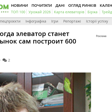
НОВИНИ
ПОЧИТАТИ
ДАНІ
ОГЛЯД РИНКІВ
КАЛЕ
ТОП 100
Урожай 2026
Карта елеваторів
Біржа
Трейд
пецпроєкти
Інфографіка
Ігри
Репортажі
Історії успіху
огда элеватор станет
Реклама
нок сам построит 600
9
2