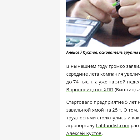
Алексей Кустов, основатель группы 
В нынешнем году громко заяви
середине лета компания
увели
до 74 тыс. т
, а уже на этой нед
Вороновицкого ХПП
(Винницка
Стартовало предприятие 5 лет 
завальной ямой на 25 т. О том
трудностями столкнулись и ка
агропорталу
Latifundist.com
расс
Алексей Кустов
.