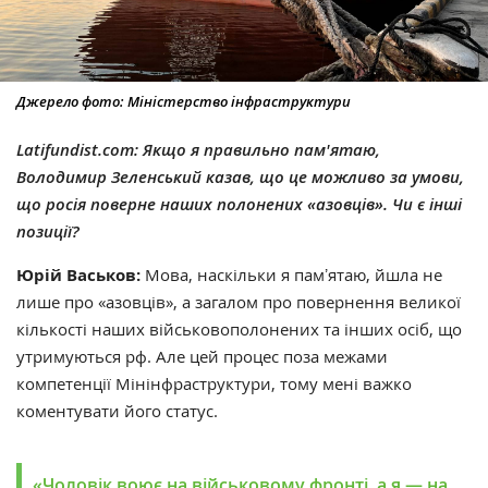
Джерело фото: Міністерство інфраструктури
Latifundist.com: Якщо я правильно пам'ятаю,
Володимир Зеленський казав, що це можливо за умови,
що росія поверне наших полонених
«
азовців
»
. Чи є інші
позиції?
Юрій Васьков:
Мова, наскільки я памʼятаю, йшла не
лише про
«
азовців
»
, а загалом про повернення великої
кількості наших військовополонених та інших осіб, що
утримуються рф. Але цей процес поза межами
компетенції Мінінфраструктури, тому мені важко
коментувати його статус.
«Чоловік воює на військовому фронті, а я — на