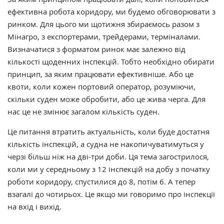
ефективна робота коридору, ми будемо обговорювати з
ринком. Для цього ми щотижня збираємось разом з
Мінагро, з експортерами, трейдерами, терміналами.
Визначатися з форматом ринок має залежно від
кількості щоденних інспекцій. Тобто необхідно обирати
принцип, за яким працювати ефективніше. Або це
квоти, коли кожен портовий оператор, розуміючи,
скільки суден може обробити, або це жива черга. Для
нас це не змінює загалом кількість суден.
Це питання втратить актуальність, коли буде достатня
кількість інспекцій, а судна не накопичуватимуться у
черзі більш ніж на дві-три доби. Ця тема загострилося,
коли ми у середньому з 12 інспекцій на добу з початку
роботи коридору, спустилися до 8, потім 6. А тепер
взагалі до чотирьох. Це якщо ми говоримо про інспекції
на вхід і вихід.