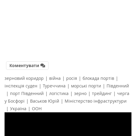
Коментувати
|
|
|
|
зерновий коридор
війна
росія
блокада портів
|
|
|
інспекція суден
Туреччина
морські порти
Південний
|
|
|
|
|
порт Південний
логістика
зерно
трейдинг
черга
|
|
у Босфорі
Васьков Юрій
Міністерство інфраструктури
|
|
Україна
ООН