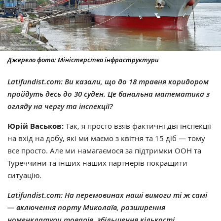
Джерело фото: Міністерство інфраструктури
Latifundist.com:
Ви казали, що до 18 травня коридором
пройдуть десь до 30 суден. Це банальна математика з
огляду на чергу та інспекції?
Юрій Васьков:
Так, я просто взяв фактичні дві інспекції
на вхід на добу, які ми маємо з квітня та 15 діб — тому
все просто. Але ми намагаємося за підтримки ООН та
Туреччини та інших наших партнерів покращити
ситуацію.
Latifundist.com: На перемовинах наші вимоги ті ж самі
— включення порту Миколаїв, розширення
номенклатури товарів, збільшення кількості