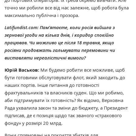
до портових операторів. Їх треба окремо вивчати. Але
точно ми робили все від нас залежне, щоб робота була
максимально публічна і прозора.
Latifundist.com:
Пам’ятаєте, коли росія вийшла з
зернової угоди на кілька днів, і коридор спокійно
працював. Чи можливо це після 18 травня, якщо
росіяни продовжать гальмувати перемовини чи
виставляти нереалістичні вимоги?
Юрій Васьков:
Ми будемо робити все можливе, щоб
бути готовими обслуговувати флот, який заходить до
наших портів. Інше питання до готовності
фрахтувальників та власників суден. Що ми робимо,
аби підтримувати їх готовність? Як відомо, Верховна
Рада ухвалила закон та зміни до бюджету, а Президент
підписав, де є позиція щодо так званого
«
страхового
фонду
»
у розмірі 20 млрд.
Вони спрямовані на покриття збитків для