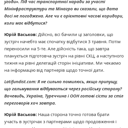
угоди
»
. Під час транспортної наради за участі
Мінінфраструктури та Мінагро ви сказали, що дата
досі не погоджена. Але чи є орієнтовні часові коридори,
коли має відбутися?
Юрій Васьков:
Дійсно, всі бачили ці заголовки, що
зустріч начебто має спочатку відбутися 3 травня. Потім
переносили на 5-те. Але дійсність така, що завтра
планується підготовча зустріч на рівні СКЦ, а наступного
тижня на рівні делегацій сторін ініціативи. Ми чекаємо
на інформацію від партнерів щодо точної дати.
Latifundist.com: Я не сильно помилюсь, якщо припущу,
що гальмування відбувається через російську сторону?
Вочевидь, Україна, Туреччина і ООН готові сісти за стіл
переговорів хоч завтра.
Юрій Васьков:
Наша сторона точно готова брати
участь в зустрічах з партнерами щодо продовження і