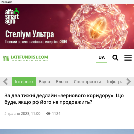
UA
to
m
Фото
Інтерв'ю
Відео
Блоги
Спецпроєкти
Інфографіка
За два тижні дедлайн «зернового коридору». Що
буде, якщо рф його не продовжить?
5 травня 2023, 11:00
1124