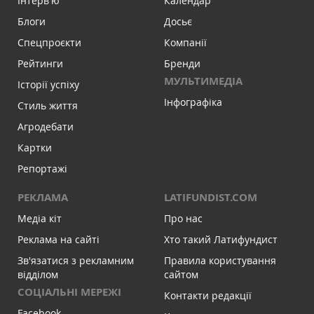
Інтервʼю
Календар
Блоги
Досьє
Спецпроєкти
Компанії
Рейтинги
Бренди
МУЛЬТИМЕДІА
Історії успіху
Інфографіка
Стиль життя
Агродебати
Картки
Репортажі
РЕКЛАМА
LATIFUNDIST.COM
Медіа кіт
Про нас
Реклама на сайті
Хто такий Латифундист
Зв'язатися з рекламним
Правила користування
відділом
сайтом
СОЦІАЛЬНІ МЕРЕЖІ
Контакти редакції
Facebook