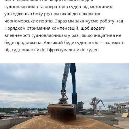
судновласників та операторів суден від можливих
ушкоджень з боку рф при вході до відкритих
чорноморських портів. Зараз ми закінчуємо роботу над
Порядком отримання компенсацій, щоб додати
впевненості судновласникам у разі, якщо ініціатива не
буде продовжена. Але який буде суднопотік — залежить
від судновласників і фрахтувальників суден.