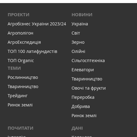
ПРОЕКТИ
НОВИНИ
Агробізнес України 2023/24
Україна
Агрополігон
Світ
АгроЕкспедиція
Зерно
ТОП 100 латифундистів
Олійні
ТОП Organic
Сільгосптехніка
ТЕМИ
Елеватори
Рослинництво
Тваринництво
Тваринництво
Овочі та фрукти
Трейдинг
Переробка
Ринок землі
Добрива
Ринок землі
ПОЧИТАТИ
ДАНІ