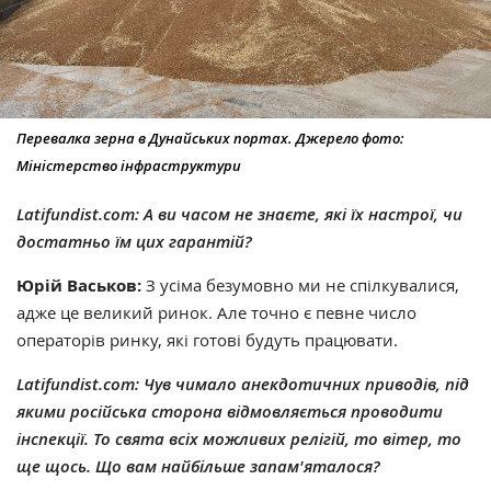
Перевалка зерна в Дунайських портах. Джерело фото:
Міністерство інфраструктури
Latifundist.com:
А ви часом не знаєте, які їх настрої, чи
достатньо їм цих гарантій?
Юрій Васьков:
З усіма безумовно ми не спілкувалися,
адже це великий ринок. Але точно є певне число
операторів ринку, які готові будуть працювати.
Latifundist.com:
Чув чимало анекдотичних приводів, під
якими російська сторона відмовляється проводити
інспекції. То свята всіх можливих релігій, то вітер, то
ще щось. Що вам найбільше запам'яталося?