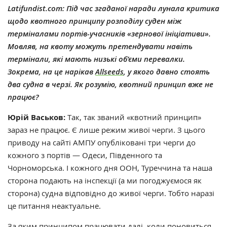
Latifundist.com: Під час згаданої наради лунала критика
щодо квотного принципу розподілу суден
між
терміналами портів-учасників
«
зернової ініціативи
»
.
Мовляв, на квоту можуть претендувати навіть
термінали, які мають низькі об’єми перевалки.
Зокрема, на це нарікав
Allseeds
, у якого давно стоять
два судна в черзі. Як розумію, квотний принцип вже не
працює?
Юрій Васьков:
Так, так званий «квотний принцип»
зараз не працює. Є лише режим живої черги. З цього
приводу на сайті АМПУ опубліковані три черги до
кожного з портів — Одеси, Південного та
Чорноморська. І кожного дня ООН, Туреччина та наша
сторона подають на інспекції (а ми погоджуємося як
сторона) судна відповідно до живої черги. Тобто наразі
це питання неактуальне.
За яким принципом працювати далі, коли поновиться