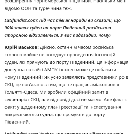
розширення Чорноморської ініціативи. Наскільки мені
відомо ООН та Туреччина теж.
Latifundist.com: Під час тієї ж наради ви сказали, що
90% заявок суден на порт Південний російською
стороною відхиляється. У вас є здогадки, чому?
Юрій Васьков:
Дійсно, останнім часом російська
сторона майже не погоджує проведення інспекцій
суден, які прямують до порту Південний. Ця інформація
доступна на сайті АМПУ і кожен може це побачити.
Чому Південний? Як усно заявляють представники рф в
СКЦ, це пов’язано з тим, що не працює аміакопровід
Тольятті-Одеса. Ми зробили офіційний запит в
секретаріат СКЦ, але відповіді досі не маємо. Але факт є
факт: у щоденному плані реєстрації та інспектування
викреслюються судна, що прямують до порту
Південний.
Latifundist.com: Уявімо, що завтра ми сідаємо за стіл