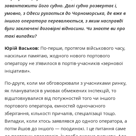
завантажити його судно. Далі судно розвертає і,
умовно, з Одеси рухається до Чорноморська, де вже в
іншого оператора перевалюється, з яким насправді
були заключені договірні відносини. Чи знаєте ви про
такі випадки?
Юрій Васьков:
По-перше, протягом військового часу,
наскільки памятаю, жодного нового портового
оператору не з’явилося в портів-учасників
«
зернової
ініціативи
»
.
По-друге, коли ми обговорювали з учасниками ринку,
як плануватися в умовах обмежених інспекцій, то
відштовхувалися від потужностей того чи іншого
портового оператора, ємностей одночасного
зберігання, кількості причалів, спеціалізації тощо.
Випадки, коли хтось заявлявся до одного оператора, а
потім йшов до іншого — поодинокі. І це питання саме