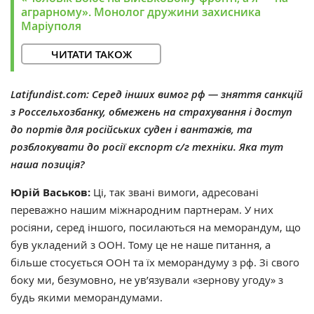
аграрному». Монолог дружини захисника
Маріуполя
ЧИТАТИ ТАКОЖ
Latifundist.com: Серед інших вимог рф — зняття санкцій
з Россельхозбанку, обмежень на страхування і доступ
до портів для російських суден і вантажів, та
розблокувати до росії експорт с/г техніки. Яка тут
наша позиція?
Юрій Васьков:
Ці, так звані вимоги, адресовані
переважно нашим міжнародним партнерам. У них
росіяни, серед іншого, посилаються на меморандум, що
був укладений з ООН. Тому це не наше питання, а
більше стосується ООН та їх меморандуму з рф. Зі свого
боку ми, безумовно, не ув’язували
«
зернову угоду
»
з
будь якими меморандумами.