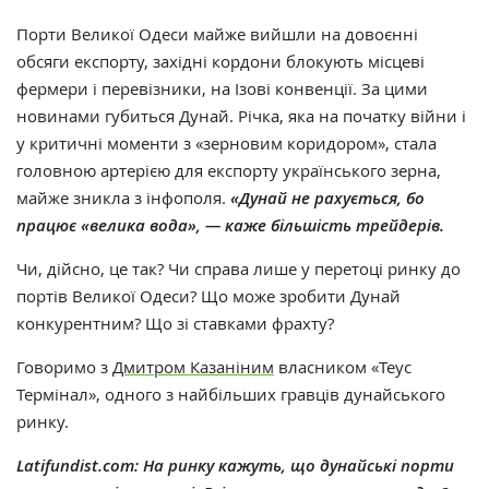
Порти Великої Одеси майже вийшли на довоєнні
обсяги експорту, західні кордони блокують місцеві
фермери і перевізники, на Ізові конвенції. За цими
новинами губиться Дунай. Річка, яка на початку війни і
у критичні моменти з «зерновим коридором», стала
головною артерією для експорту українського зерна,
майже зникла з інфополя.
«Дунай не рахується, бо
працює «велика вода», — каже більшість трейдерів.
Чи, дійсно, це так? Чи справа лише у перетоці ринку до
портів Великої Одеси? Що може зробити Дунай
конкурентним? Що зі ставками фрахту?
Говоримо з
Дмитром Казаніним
власником «Теус
Термінал», одного з найбільших гравців дунайського
ринку.
Latifundist.com:
На ринку кажуть, що дунайські порти