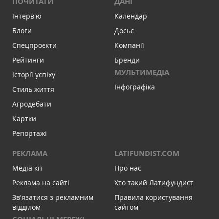
ПОЧИТАТИ
ДАНІ
Інтервʼю
Календар
Блоги
Досьє
Спецпроєкти
Компанії
Рейтинги
Бренди
МУЛЬТИМЕДІА
Історії успіху
Інфографіка
Стиль життя
Агродебати
Картки
Репортажі
РЕКЛАМА
LATIFUNDIST.COM
Медіа кіт
Про нас
Реклама на сайті
Хто такий Латифундист
Зв'язатися з рекламним
Правила користування
відділом
сайтом