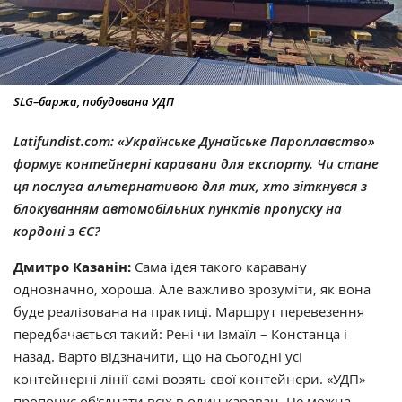
SLG–баржа, побудована УДП
Latifundist.com:
«Українське Дунайське Пароплавство»
формує контейнерні каравани для експорту. Чи стане
ця послуга альтернативою для тих, хто зіткнувся з
блокуванням автомобільних пунктів пропуску на
кордоні з ЄС?
Дмитро Казанін:
Сама ідея такого каравану
однозначно, хороша. Але важливо зрозуміти, як вона
буде реалізована на практиці. Маршрут перевезення
передбачається такий: Рені чи Ізмаїл – Констанца і
назад. Варто відзначити, що на сьогодні усі
контейнерні лінії самі возять свої контейнери. «УДП»
пропонує об'єднати всіх в один караван. Це можна