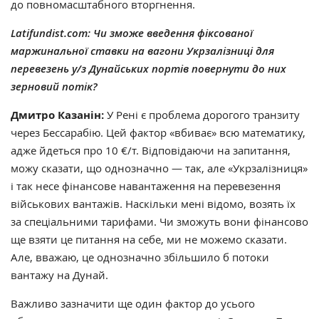
до повномасштабного вторгнення.
Latifundist.com:
Чи зможе введення фіксованої
маржинальної ставки на вагони Укрзалізниці для
перевезень у/з Дунайських портів повернути до них
зерновий потік?
Дмитро Казанін:
У Рені є проблема дорогого транзиту
через Бессарабію. Цей фактор «вбиває» всю математику,
адже йдеться про 10 €/т. Відповідаючи на запитання,
можу сказати, що однозначно — так, але
«
Укрзалізниця»
і так несе фінансове навантаження на перевезення
військових вантажів. Наскільки мені відомо, возять їх
за спеціальними тарифами. Чи зможуть вони фінансово
ще взяти це питання на себе, ми не можемо сказати.
Але, вважаю, це однозначно збільшило б потоки
вантажу на Дунай.
Важливо зазначити ще один фактор до усього