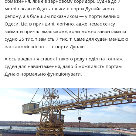
обмеження, яке є в зерновому коридорі. Судна до 7
метрів осадки йдуть тільки в порти Дунайського
регіону, а з більшим показником — у порти великої
Одеси. Це, в принципі, логічно, адже немає сенсу
займати причал «малюком», коли можна завантажити
судно 25 тис. т замість 7 тис. т. Саме для суден меншою
вантажомісткістю — є порти Дунаю.
А ось введення ставок і такого роду поділ на тоннаж
суден для навантаження, дало б можливість портам
Дунаю нормально функціонувати.