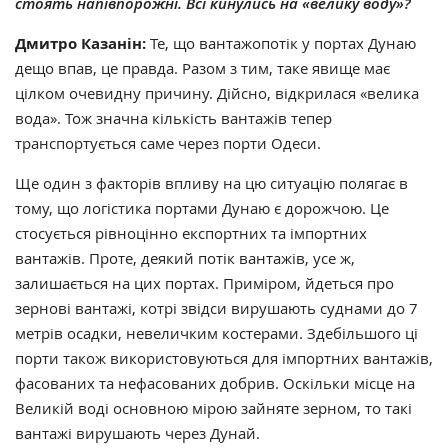
стоять напівпорожні. Всі кинулись на «велику воду»?
Дмитро Казанін:
Те, що вантажопотік у портах Дунаю
дещо впав, це правда. Разом з тим, таке явище має
цілком очевидну причину. Дійсно, відкрилася «велика
вода». Тож значна кількість вантажів тепер
транспортується саме через порти Одеси.
Ще один з факторів впливу на цю ситуацію полягає в
тому, що логістика портами Дунаю є дорожчою. Це
стосується рівноцінно експортних та імпортних
вантажів. Проте, деякий потік вантажів, усе ж,
залишається на цих портах. Приміром, йдеться про
зернові вантажі, котрі звідси вирушають суднами до 7
метрів осадки, невеличким костерами. Здебільшого ці
порти також використовуються для імпортних вантажів,
фасованих та нефасованих добрив. Оскільки місце на
Великій воді основною мірою зайняте зерном, то такі
вантажі вирушають через Дунай.