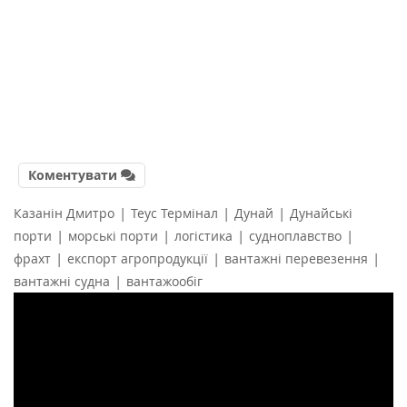
Коментувати
|
|
|
Казанін Дмитро
Теус Термінал
Дунай
Дунайські
|
|
|
|
порти
морські порти
логістика
судноплавство
|
|
|
фрахт
експорт агропродукції
вантажні перевезення
|
вантажні судна
вантажообіг