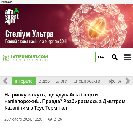
UA
to
m
Фото
Інтерв'ю
Відео
Блоги
Спецпроєкти
Інфографіка
На ринку кажуть, що «дунайські порти
напівпорожні». Правда? Розбираємось з Дмитром
Казаніним з Теус Термінал
20 лютого 2024, 12:20
2126