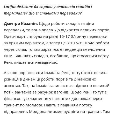
Latifundist.com:
Як справи у власників складів і
терміналів? Що зі ставками перевалки?
Дмитро Казанін:
Щодо роботи складів та ціни
перевалки, то вона впала. До відкриття великих портів
Одеси вартість була на рівні 15-17 $/тонну перевалки
за прямим варіантом, а тепер це 8-10 $/т. Щодо роботи
через склад, то там зараз теж є тенденція зменшення
ціни. Більшість складів, особливо, що стосується порту
Рені, лишається незадіяною.
А якщо порівнювати Ізмаїл та Рені, то тут теж є велика
різниця в динаміці роботи портів та фінансових
аспектах. Так, на Ізмаїлі залишається відносно великий
потік вантажів за рахунок вагонів. Щодо Рені, то тут є
фінансові ускладнення у вагонних доставках через
транзит по Молдові. Навіть з падінням потоку
відправлень Молдова не зменшує ціни на транзит. Там