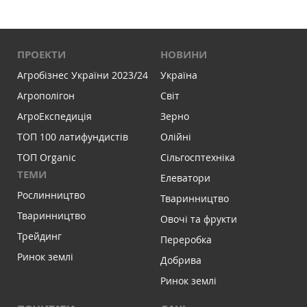
ПРОЕКТИ
НОВИНИ
Агробізнес України 2023/24
Україна
Агрополігон
Світ
АгроЕкспедиція
Зерно
ТОП 100 латифундистів
Олійні
ТОП Organic
Сільгосптехніка
ТЕМИ
Елеватори
Рослинництво
Тваринництво
Тваринництво
Овочі та фрукти
Трейдинг
Переробка
Ринок землі
Добрива
Ринок землі