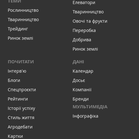
ТЕМИ
Елеватори
Рослинництво
Тваринництво
Тваринництво
Овочі та фрукти
Трейдинг
Переробка
Ринок землі
Добрива
Ринок землі
ПОЧИТАТИ
ДАНІ
Інтервʼю
Календар
Блоги
Досьє
Спецпроєкти
Компанії
Рейтинги
Бренди
МУЛЬТИМЕДІА
Історії успіху
Інфографіка
Стиль життя
Агродебати
Картки