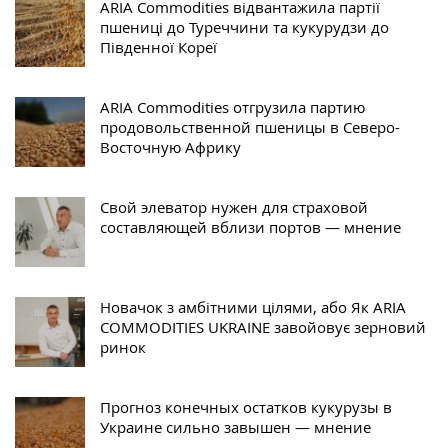
ARIA Commodities відвантажила партії
пшениці до Туреччини та кукурудзи до
Південної Кореї
ARIA Commodities отгрузила партию
продовольственной пшеницы в Северо-
Восточную Африку
Свой элеватор нужен для страховой
составляющей вблизи портов — мнение
Новачок з амбітними цілями, або Як ARIA
COMMODITIES UKRAINE завойовує зерновий
ринок
Прогноз конечных остатков кукурузы в
Украине сильно завышен — мнение