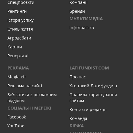
Спецпроєкти
Компанії
Рейтинги
Бренди
МУЛЬТИМЕДІА
Історії успіху
Інфографіка
Стиль життя
Агродебати
Картки
Репортажі
РЕКЛАМА
LATIFUNDIST.COM
Медіа кіт
Про нас
Реклама на сайті
Хто такий Латифундист
Зв'язатися з рекламним
Правила користування
відділом
сайтом
СОЦІАЛЬНІ МЕРЕЖІ
Контакти редакції
Facebook
Команда
БІРЖА
YouTube