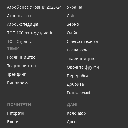
Агробізнес України 2023/24
Україна
Агрополігон
Світ
АгроЕкспедиція
Зерно
ТОП 100 латифундистів
Олійні
ТОП Organic
Сільгосптехніка
ТЕМИ
Елеватори
Рослинництво
Тваринництво
Тваринництво
Овочі та фрукти
Трейдинг
Переробка
Ринок землі
Добрива
Ринок землі
ПОЧИТАТИ
ДАНІ
Інтервʼю
Календар
Блоги
Досьє