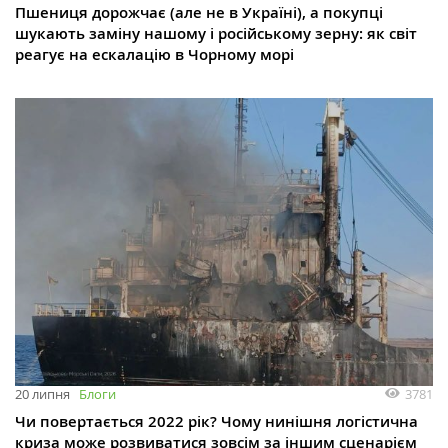
Пшениця дорожчає (але не в Україні), а покупці
шукають заміну нашому і російському зерну: як світ
реагує на ескалацію в Чорному морі
3781
20 липня
Блоги
Чи повертається 2022 рік? Чому нинішня логістична
криза може розвиватися зовсім за іншим сценарієм