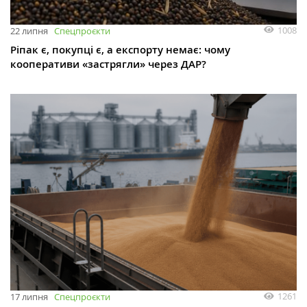
1008
22 липня
Спецпроєкти
Ріпак є, покупці є, а експорту немає: чому
кооперативи «застрягли» через ДАР?
1261
17 липня
Спецпроєкти