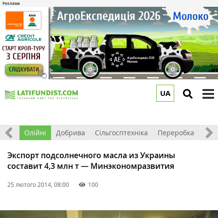
UA
to
m
ерно
Олійні
Добрива
Сільгосптехніка
Переробка
Рин
Экспорт подсолнечного масла из Украины
составит 4,3 млн т — Минэкономразвития
25 лютого 2014, 08:00
100