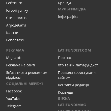
Рейтинги
Бренди
МУЛЬТИМЕДІА
Історії успіху
Інфографіка
Стиль життя
Агродебати
Картки
Репортажі
РЕКЛАМА
LATIFUNDIST.COM
Медіа кіт
Про нас
Реклама на сайті
Хто такий Латифундист
Зв'язатися з рекламним
Правила користування
відділом
сайтом
СОЦІАЛЬНІ МЕРЕЖІ
Контакти редакції
Facebook
Команда
БІРЖА
YouTube
LATIFUNDIMAG
Telegram
LATIPRODUCTION