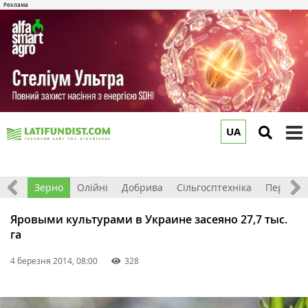
UA
to
m
Світ
Зерно
Олійні
Добрива
Сільгосптехніка
Перероб
Яровыми культурами в Украине засеяно 27,7 тыс.
га
4 березня 2014, 08:00
328