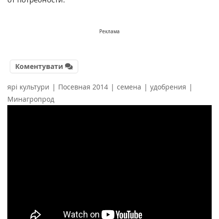
Реклама
Коментувати
|
|
|
|
ярі культури
Посевная 2014
семена
удобрения
Минагропрод