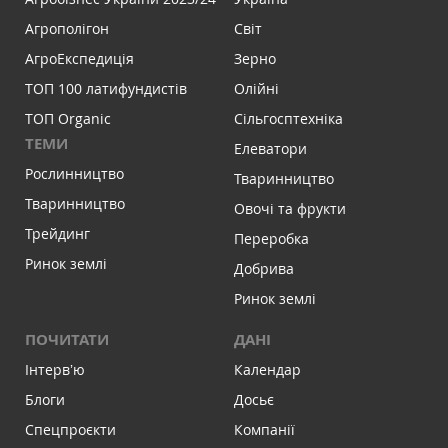
Агрополігон
Світ
АгроЕкспедиція
Зерно
ТОП 100 латифундистів
Олійні
ТОП Organic
Сільгосптехніка
ТЕМИ
Елеватори
Рослинництво
Тваринництво
Тваринництво
Овочі та фрукти
Трейдинг
Переробка
Ринок землі
Добрива
Ринок землі
ПОЧИТАТИ
ДАНІ
Інтервʼю
Календар
Блоги
Досьє
Спецпроєкти
Компанії