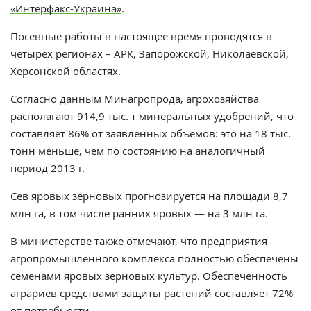
«Интерфакс-Украина»
.
Посевные работы в настоящее время проводятся в
четырех регионах – АРК, Запорожской, Николаевской,
Херсонской областях.
Согласно данным Минагропрода, агрохозяйства
располагают 914,9 тыс. т минеральных удобрений, что
составляет 86% от заявленных объемов: это на 18 тыс.
тонн меньше, чем по состоянию на аналогичный
период 2013 г.
Сев яровых зерновых прогнозируется на площади 8,7
млн га, в том числе ранних яровых — на 3 млн га.
В министерстве также отмечают, что предприятия
агропромышленного комплекса полностью обеспечены
семенами яровых зерновых культур. Обеспеченность
аграриев средствами защиты растений составляет 72%
от потребности.