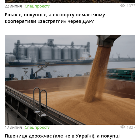
1073
22 липня
Спецпроєкти
Ріпак є, покупці є, а експорту немає: чому
кооперативи «застрягли» через ДАР?
1327
17 липня
Спецпроєкти
Пшениця дорожчає (але не в Україні), а покупці