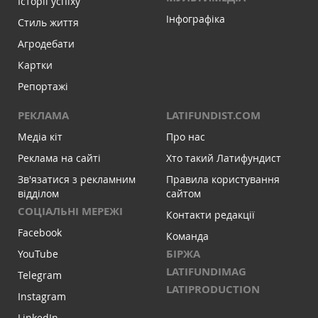
Історії успіху
Інфографіка
Стиль життя
Агродебати
Картки
Репортажі
РЕКЛАМА
LATIFUNDIST.COM
Медіа кіт
Про нас
Реклама на сайті
Хто такий Латифундист
Зв'язатися з рекламним
Правила користування
відділом
сайтом
СОЦІАЛЬНІ МЕРЕЖІ
Контакти редакції
Facebook
Команда
БІРЖА
YouTube
LATIFUNDIMAG
Telegram
LATIPRODUCTION
Instagram
LinkedIn