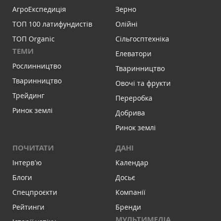
АгроЕкспедиція
Зерно
ТОП 100 латифундистів
Олійні
ТОП Organic
Сільгосптехніка
ТЕМИ
Елеватори
Рослинництво
Тваринництво
Тваринництво
Овочі та фрукти
Трейдинг
Переробка
Ринок землі
Добрива
Ринок землі
ПОЧИТАТИ
ДАНІ
Інтервʼю
Календар
Блоги
Досьє
Спецпроєкти
Компанії
Рейтинги
Бренди
МУЛЬТИМЕДІА