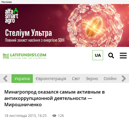
UA
to
m
Все
Україна
Євроінтеграція
Світ
Зерно
Олійні
До
Минагропрод оказался самым активным в
антикоррупционной деятельности —
Мирошниченко
18 листопада 2015, 16:25
126