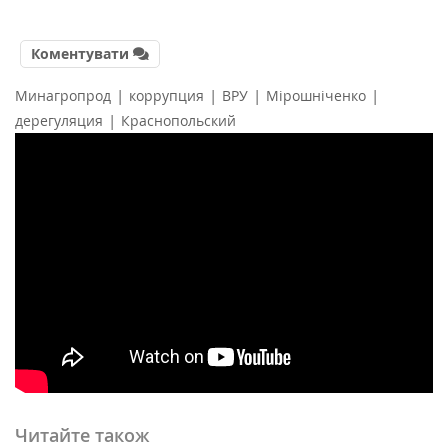
Коментувати
|
|
|
|
Минагропрод
коррупция
ВРУ
Мірошніченко
|
дерегуляция
Краснопольский
Читайте також