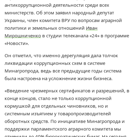
антикоррупционной деятельности среди всех
министерств. Об этом заявил народный депутат
Украины, член комитета ВРУ по вопросам аграрной
политики и земельных отношений
Иван
Мирошниченко
в студии телеканала «24» в программе
«Новости».
Он отметил, что именно дерегуляция дала толчок
ликвидации коррупционных схем в системе
Минагропрода, ведь все предыдущие годы система
была настроена на усложнение жизни бизнеса.
«Введение чрезмерных сертификатов и разрешений, в
конце концов, стало не только коррупционной
кормушкой для отдельных чиновников, но и
системным изъятием у товаропроизводителей
оборотных средств. По инициативе Минагропрода и
поддержки парламентского аграрного комитета мы
отменили до 40% бюрократических бумаг. На сегодня