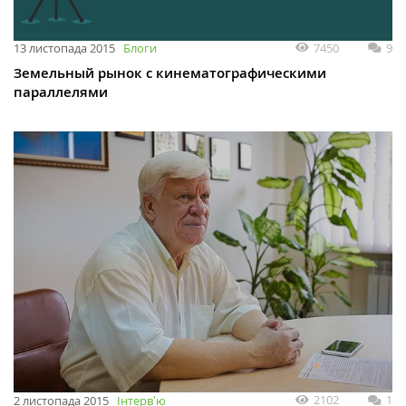
7450
9
13 листопада 2015
Блоги
Земельный рынок с кинематографическими
параллелями
2102
1
2 листопада 2015
Інтервʼю