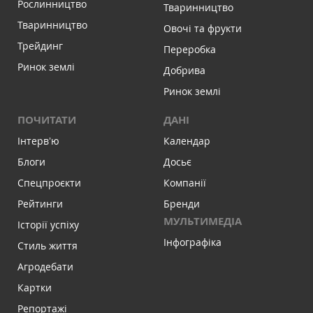
Рослинництво
Тваринництво
Тваринництво
Овочі та фрукти
Трейдинг
Переробка
Ринок землі
Добрива
Ринок землі
ПОЧИТАТИ
ДАНІ
Інтервʼю
Календар
Блоги
Досьє
Спецпроєкти
Компанії
Рейтинги
Бренди
МУЛЬТИМЕДІА
Історії успіху
Інфографіка
Стиль життя
Агродебати
Картки
Репортажі