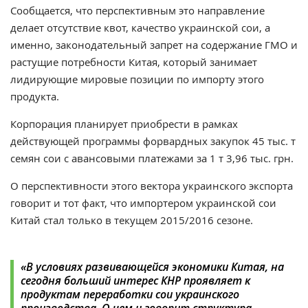
Сообщается, что перспективным это направление
делает отсутствие квот, качество украинской сои, а
именно, законодательный запрет на содержание ГМО и
растущие потребности Китая, который занимает
лидирующие мировые позиции по импорту этого
продукта.
Корпорация планирует приобрести в рамках
действующей программы форвардных закупок 45 тыс. т
семян сои с авансовыми платежами за 1 т 3,96 тыс. грн.
О перспективности этого вектора украинского экспорта
говорит и тот факт, что импортером украинской сои
Китай стал только в текущем 2015/2016 сезоне.
«В условиях развивающейся экономики Китая, на
сегодня больший интерес КНР проявляет к
продуктам переработки сои украинского
производства. О чем и говорит структура