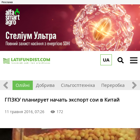
UA
to
m
ерно
Олійні
Добрива
Сільгосптехніка
Переробка
Рин
ГПЗКУ планирует начать экспорт сои в Китай
11 травня 2016, 07:26
172