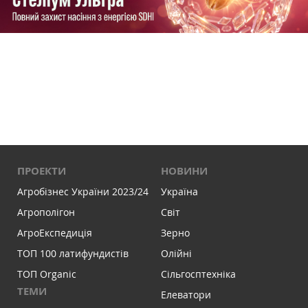
ПРОЕКТИ
НОВИНИ
Агробізнес України 2023/24
Україна
Агрополігон
Світ
АгроЕкспедиція
Зерно
ТОП 100 латифундистів
Олійні
ТОП Organic
Сільгосптехніка
ТЕМИ
Елеватори