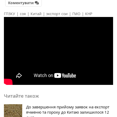
Коментувати
|
|
|
|
|
ГПЗКУ
соя
Китай
экспорт сои
ГМО
КНР
Читайте також
До завершення прийому заявок на експорт
ячменю та гороху до Китаю залишилося 12