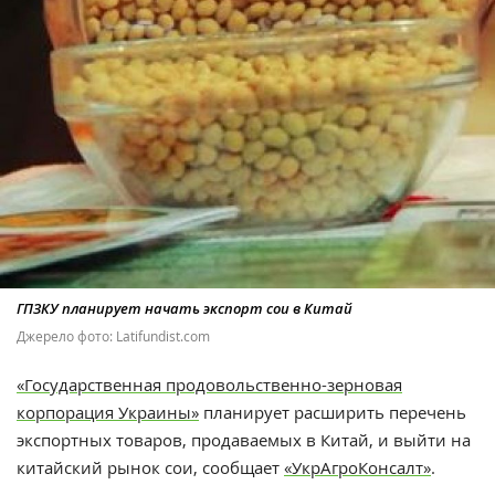
ГПЗКУ планирует начать экспорт сои в Китай
Джерело фото: Latifundist.com
«Государственная продовольственно-зерновая
корпорация Украины»
планирует расширить перечень
экспортных товаров, продаваемых в Китай, и выйти на
китайский рынок сои, сообщает
«УкрАгроКонсалт»
.