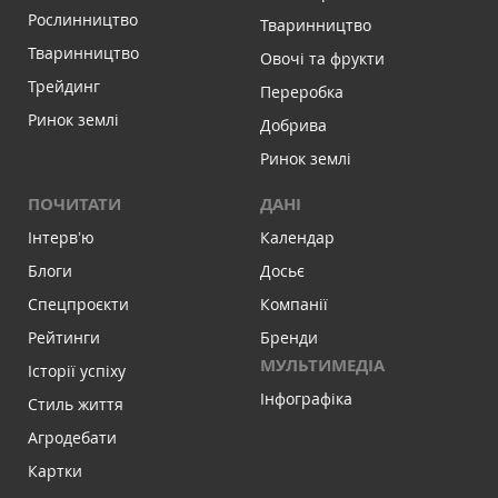
Рослинництво
Тваринництво
Тваринництво
Овочі та фрукти
Трейдинг
Переробка
Ринок землі
Добрива
Ринок землі
ПОЧИТАТИ
ДАНІ
Інтервʼю
Календар
Блоги
Досьє
Спецпроєкти
Компанії
Рейтинги
Бренди
МУЛЬТИМЕДІА
Історії успіху
Інфографіка
Стиль життя
Агродебати
Картки