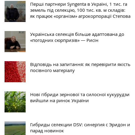
Перші партнери Syngenta в Україні, 1 тис. га
земель під селекцію, 100 тис. кв. м складів:
як працює «організм» агрокорпорації Степова
Українська селекція більше адаптована до
«погодних сюрпризів» — Рисін
Відповідь на запитання: як перевірити якість
посівного матеріалу
Нові гібриди зернової та силосної кукурудзи
вийшли на ринок України
Гибриды селекции DSV: синергия с Эридон и
парад новинок