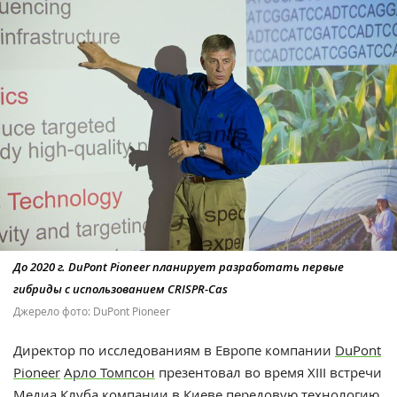
До 2020 г. DuPont Pioneer планирует разработать первые
гибриды с использованием CRISPR-Cas
Джерело фото: DuPont Pioneer
Директор по исследованиям в Европе компании
DuPont
Pioneer
Арло Томпсон
презентовал во время XIII встречи
Медиа Клуба компании в Киеве передовую технологию