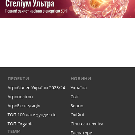
ПРОЕКТИ
НОВИНИ
Агробізнес України 2023/24
Україна
Агрополігон
Світ
АгроЕкспедиція
Зерно
ТОП 100 латифундистів
Олійні
ТОП Organic
Сільгосптехніка
ТЕМИ
Елеватори