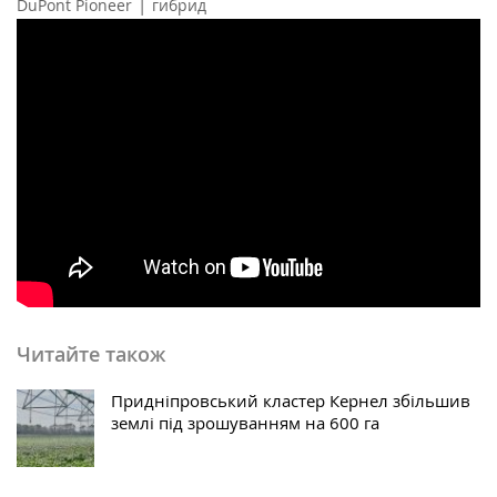
|
DuPont Pioneer
гибрид
Читайте також
Придніпровський кластер Кернел збільшив
землі під зрошуванням на 600 га