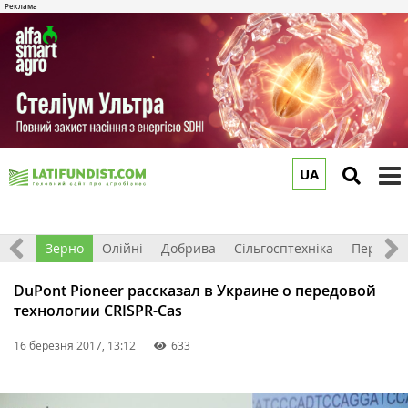
UA
to
m
Світ
Зерно
Олійні
Добрива
Сільгосптехніка
Перероб
DuPont Pioneer рассказал в Украине о передовой
технологии CRISPR-Cas
16 березня 2017, 13:12
633