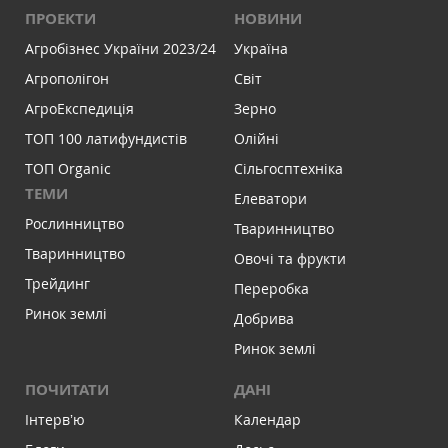
ПРОЕКТИ
НОВИНИ
Агробізнес України 2023/24
Україна
Агрополігон
Світ
АгроЕкспедиція
Зерно
ТОП 100 латифундистів
Олійні
ТОП Organic
Сільгосптехніка
ТЕМИ
Елеватори
Рослинництво
Тваринництво
Тваринництво
Овочі та фрукти
Трейдинг
Переробка
Ринок землі
Добрива
Ринок землі
ПОЧИТАТИ
ДАНІ
Інтервʼю
Календар