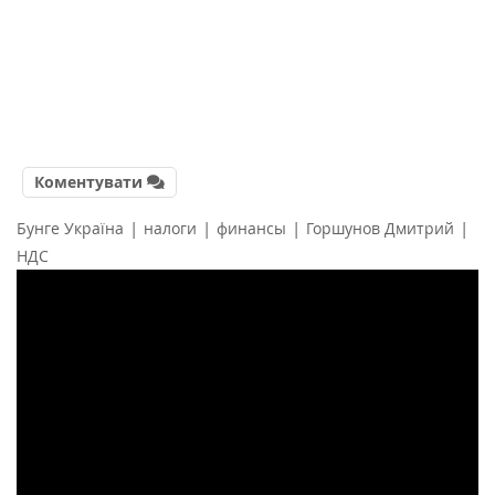
Коментувати
|
|
|
|
Бунге Україна
налоги
финансы
Горшунов Дмитрий
НДС