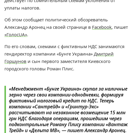
действует по сомнительным схемам уклонения от
уплаты налогов.
Об этом сообщает политический обозреватель
Александр Аронец на своей странице в
Facebook
, пишет
«ГолосUA»
.
По его словам, схемами с фиктивным НДС занимаются
гендиректор компании «Бунге Украина»
Дмитрий
Горшунов
и сын первого заместителя Киевского
городского головы Роман Плис.
«Менеджмент «Бунге Украина» скупал за наличные
зерно через свои компании-однодневки, формируя
фиктивный налоговый кредит по НДС. Теперь
компании «Сантрейд» и «Гринтур-Экс»
рассчитывают на незаконное возмещение 15 млн
грн НДС благодаря операциям, прошедшим через
подконтрольные Роману Плису компании «Вантаж
Трейд» и «Дельта МВ», — пишет Александр Аронец.