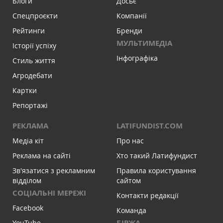
Блоги
Досьє
Спецпроєкти
Компанії
Рейтинги
Бренди
МУЛЬТИМЕДІА
Історії успіху
Інфографіка
Стиль життя
Агродебати
Картки
Репортажі
РЕКЛАМА
LATIFUNDIST.COM
Медіа кіт
Про нас
Реклама на сайті
Хто такий Латифундист
Зв'язатися з рекламним
Правила користування
відділом
сайтом
СОЦІАЛЬНІ МЕРЕЖІ
Контакти редакції
Facebook
Команда
БІРЖА
YouTube