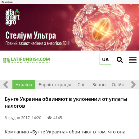
UA
to
m
Все
Україна
Євроінтеграція
Світ
Зерно
Олійні
До
Бунге Украина обвиняют в уклонении от уплаты
налогов
6 грудня 2017, 14:20
4145
Компанию
«Бунге Украина»
обвиняют в том, что она