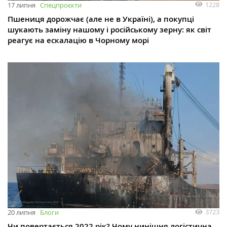
1228
17 липня
Спецпроєкти
Пшениця дорожчає (але не в Україні), а покупці
шукають заміну нашому і російському зерну: як світ
реагує на ескалацію в Чорному морі
3723
20 липня
Блоги
Чи повертається 2022 рік? Чому нинішня логістична