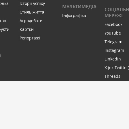
хніка
Історії успіху
МУЛЬТИМЕДІА
СОЦІАЛЬН
Стиль життя
МЕРЕЖІ
Інфографіка
тво
Агродебати
Facebook
рукти
Картки
YouTube
Репортажі
Telegram
Instagram
і
LinkedIn
X (ex-Twitter
Threads
МИ В С
ПІДПИСАТИСЬ