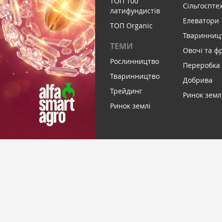
ТОП 100
Сільгоспте
латифундистів
Елеватори
ТОП Organic
Тваринниц
ТЕМИ
Овочі та ф
Рослинництво
Переробка
Тваринництво
Добрива
Трейдинг
Ринок земл
Ринок землі
ПІДПИСАТИСЬ НА НОВИНИ