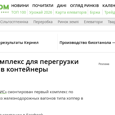
НОВИНИ
ПОЧИТАТИ
ДАНІ
ОГЛЯД РИНКІВ
КАЛЕ
ТОП 100
Урожай 2026
Карта елеваторів
Біржа
Трейд
Сільгосптехніка
Переробка
Ринок землі
Елеватори
Тва
нрезультаты Кернел
Производство биоэтанола 
мплекс для перегрузки
Реклама
 в контейнеры
ТИС»
смонтирован первый комплекс по
из железнодорожных вагонов типа хоппер в
це компании в
Facebook
.