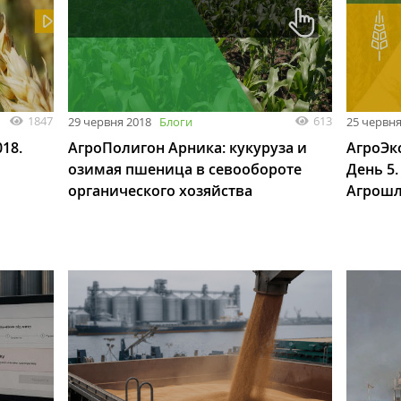
1847
613
29 червня 2018
Блоги
25 червня
18.
АгроПолигон Арника: кукуруза и
АгроЭк
озимая пшеница в севообороте
День 5
органического хозяйства
Агрошл