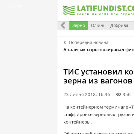
Реклама
Україна
Євроінтеграція
Світ
Зерно
Олійні
Добрива
Попередня новина
Аналитик спрогнозировал фи
ТИС установил ко
зерна из вагонов
23 липня 2018, 16:36
350
На контейнерном терминале
«
стаффировке зерновых грузов 
контейнеры.
Об этом сообщается на страни