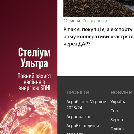
22 липня
Спецпроєкти
Ріпак є, покупці є, а експорту
чому кооперативи «застряг
через ДАР?
ПРОЕКТИ
НОВИНИ
Агробізнес України
Україна
2023/24
Світ
Агрополігон
Зерно
АгроЕкспедиція
Олійні