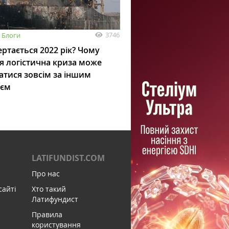
3746
Блоги
ртається 2022 рік? Чому
я логістична криза може
атися зовсім за іншим
ієм
LATIFUNDIST.COM
Про нас
сайті
Хто такий
Латифундист
Правила
користування