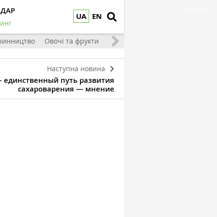
НДАР
Реклама
UA
EN
инг
ринництво
Овочі та фрукти
Наступна новина
— единственный путь развития
сахароварения — мнение