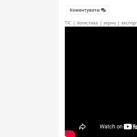
Коментувати
|
|
|
ТІС
логистика
зерно
експор