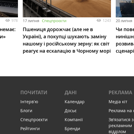
978
1243
17 липня
Спецпроєкти
20 липня
 немає:
Пшениця дорожчає (але не в
Чи пове
ли»
Україні), а покупці шукають заміну
нинішн
нашому і російському зерну: як світ
розвив
реагує на ескалацію в Чорному морі
сценар
ПОЧИТАТИ
ДАНІ
РЕКЛАМА
Інтервʼю
Календар
Медіа кіт
Блоги
Досьє
Реклама на 
Спецпроєкти
Компанії
Зв'язатися з
рекламним
Рейтинги
Бренди
відділом