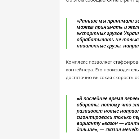
«Раньше мы принимали з
можем принимать и желе
экспортных грузов Укра
обрабатывать не только 
навалочные грузы, напри
Комплекс позволяет стаффиров
контейнера. Его производительн
достаточно высокая скорость об
«В последнее время пере
обороты, потому что это
развивает новые направ
смонтировали только пе
варианту «вагон — конт
дальше», — сказал менед