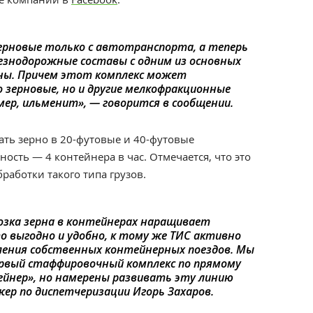
ерновые только с автотранспорта, а теперь
знодорожные составы с одним из основных
ины. Причем этот комплекс может
зерновые, но и другие мелкофракционные
мер, ильменит», — говорится в сообщении.
ать зерно в 20-футовые и 40-футовые
ость — 4 контейнера в час. Отмечается, что это
работки такого типа грузов.
возка зерна в контейнерах наращивает
 выгодно и удобно, к тому же ТИС активно
ления собственных контейнерных поездов. Мы
рвый стаффировочный комплекс по прямому
ейнер», но намерены развивать эту линию
жер по диспетчеризации Игорь Захаров.