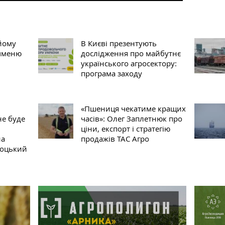
йому
В Києві презентують
ячменю
дослідження про майбутнє
українського агросектору:
програма заходу
«Пшениця чекатиме кращих
не буде
часів»: Олег Заплетнюк про
ціни, експорт і стратегію
на
продажів ТАС Агро
соцький