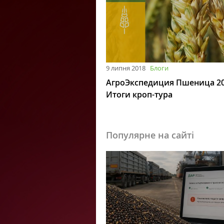
9 липня 2018
Блоги
АгроЭкспедиция Пшеница 20
Итоги кроп-тура
Популярне на сайті