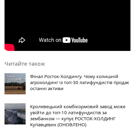
Читайте також
Фінал Росток-Холдингу. Чому колишній
агрохолдинг із топ-30 латифундистів продає
останні активи
Кролевецький комбікормовий завод може
увійти до топ-10 латифундистів за
зембанком — купує РОСТОК-ХОЛДИНГ
Купавцевих (ОНОВЛЕНО)