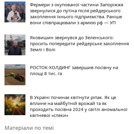
Фермери з окупованої частини Запоріжжя
звернулися до путіна після рейдерського
захоплення їхнього підприємства. Раніше
вони співпрацювали з армією рф — УП
Яковишин звернувся до Зеленського:
просить попередити рейдерське захоплення
Землі і Волі
РОСТОК-ХОЛДИНГ завершив посівну на
площі 8 тис. га
В Україні починає квітнути ріпак. Як це
вплине на майбутній врожай та як
проходить посівна 2024 у світлі аномальної
квітневої «спеки»
Матеріали по темі