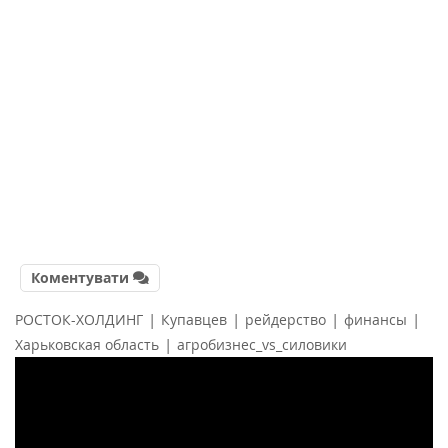
Коментувати
|
|
|
|
РОСТОК-ХОЛДИНГ
Купавцев
рейдерство
финансы
|
Харьковская область
агробизнес_vs_силовики