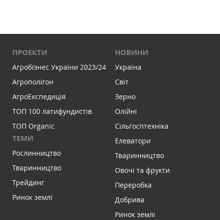
ПРОЕКТИ
НОВИНИ
Агробізнес України 2023/24
Україна
Агрополігон
Світ
АгроЕкспедиція
Зерно
ТОП 100 латифундистів
Олійні
ТОП Organic
Сільгосптехніка
ТЕМИ
Елеватори
Рослинництво
Тваринництво
Тваринництво
Овочі та фрукти
Трейдинг
Переробка
Ринок землі
Добрива
Ринок землі