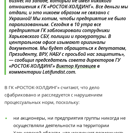
бизнес на западе, который не имел никакого
отношения к ГК «РОСТОК-ХОЛДИНГ». Все деньги мы
отдали, и это никоем образом не связано с
Украиной! Мы хотим, чтобы предприятие не было
парализованным. Сегодня в 10 утра все
предприятия ГК заблокировали сотрудники
Харьковского СБУ, полиции и прокуратуры. В
центральном офисе изымают оригиналы
документов. Мы будет обращаться к депутатам,
Президенту, ВРУ, НАБУ с просьбой нас защитить»,
— сообщил председатель совета директоров ГУ
«РОСТОК-ХОЛДИНГ»
Виктор Купавцев
в
комментарии Latifundist.com.
В ГК «РОСТОК-ХОЛДИНГ» считают, что дело
сфабриковано и расследуется с нарушением
процессуальных норм, поскольку:
ни акционеры, ни предприятия группы никогда не
осуществляли деятельности на территории
Харьковской области, что исключает возможность