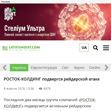
UA
to
m
Все
Україна
Євроінтеграція
Світ
Зерно
Олійні
До
РОСТОК-ХОЛДИНГ подвергся рейдерской атаке
8 жовтня 2018, 13:36
6979
Последние два месяца группа компаний
«РОСТОК-
ХОЛДИНГ»
подвергается активным рейдерским