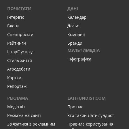
ПОЧИТАТИ
ДАНІ
Інтервʼю
Календар
Блоги
Досьє
Спецпроєкти
Компанії
Рейтинги
Бренди
МУЛЬТИМЕДІА
Історії успіху
Інфографіка
Стиль життя
Агродебати
Картки
Репортажі
РЕКЛАМА
LATIFUNDIST.COM
Медіа кіт
Про нас
Реклама на сайті
Хто такий Латифундист
Зв'язатися з рекламним
Правила користування