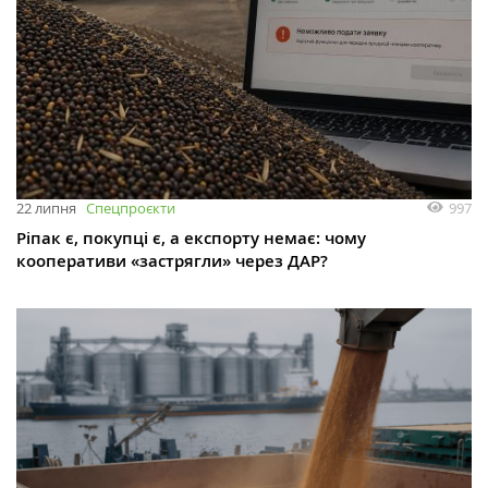
997
22 липня
Спецпроєкти
Ріпак є, покупці є, а експорту немає: чому
кооперативи «застрягли» через ДАР?