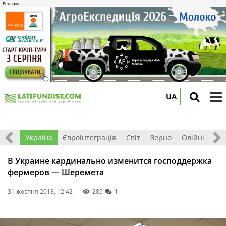
UA
to
m
Все
Україна
Євроінтеграція
Світ
Зерно
Олійні
До
В Украине кардинально изменится господдержка
фермеров — Шеремета
31 жовтня 2018, 12:42
285
1