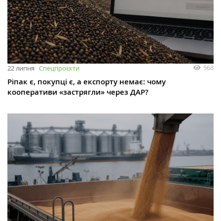
968
22 липня
Спецпроєкти
Ріпак є, покупці є, а експорту немає: чому
кооперативи «застрягли» через ДАР?