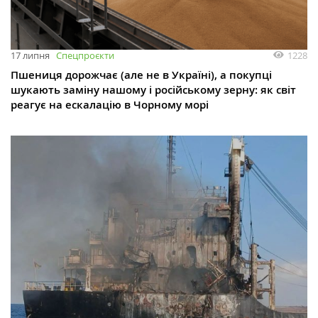
1228
17 липня
Спецпроєкти
Пшениця дорожчає (але не в Україні), а покупці
шукають заміну нашому і російському зерну: як світ
реагує на ескалацію в Чорному морі