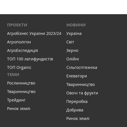
ПРОЕКТИ
НОВИНИ
Агробізнес України 2023/24
Україна
Агрополігон
Світ
АгроЕкспедиція
Зерно
ТОП 100 латифундистів
Олійні
ТОП Organic
Сільгосптехніка
ТЕМИ
Елеватори
Рослинництво
Тваринництво
Тваринництво
Овочі та фрукти
Трейдинг
Переробка
Ринок землі
Добрива
Ринок землі