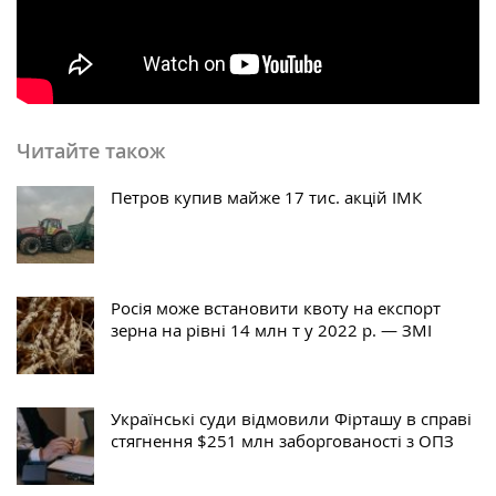
Читайте також
Петров купив майже 17 тис. акцій ІМК
Росія може встановити квоту на експорт
зерна на рівні 14 млн т у 2022 р. — ЗМІ
Українські суди відмовили Фірташу в справі
стягнення $251 млн заборгованості з ОПЗ