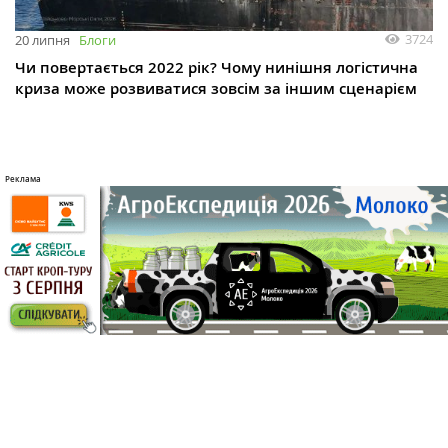
3724
20 липня
Блоги
Чи повертається 2022 рік? Чому нинішня логістична
криза може розвиватися зовсім за іншим сценарієм