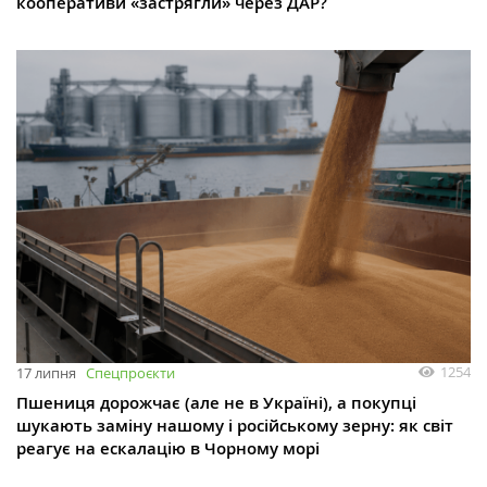
кооперативи «застрягли» через ДАР?
1254
17 липня
Спецпроєкти
Пшениця дорожчає (але не в Україні), а покупці
шукають заміну нашому і російському зерну: як світ
реагує на ескалацію в Чорному морі