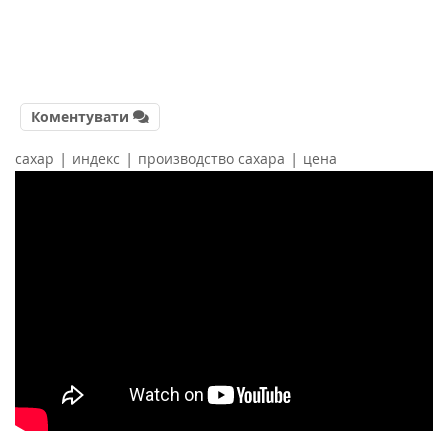
Коментувати
|
|
|
сахар
индекс
производство сахара
цена