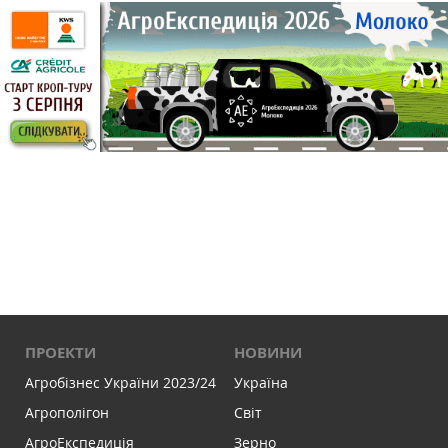
ПРОЕКТИ
НОВИНИ
Агробізнес України 2023/24
Україна
Агрополігон
Світ
АгроЕкспедиція
Зерно