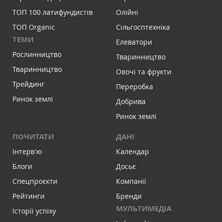
ТОП 100 латифундистів
Олійні
ТОП Organic
Сільгосптехніка
ТЕМИ
Елеватори
Рослинництво
Тваринництво
Тваринництво
Овочі та фрукти
Трейдинг
Переробка
Ринок землі
Добрива
Ринок землі
ПОЧИТАТИ
ДАНІ
Інтервʼю
Календар
Блоги
Досьє
Спецпроєкти
Компанії
Рейтинги
Бренди
МУЛЬТИМЕДІА
Історії успіху