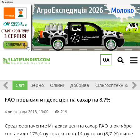
UA
to
m
ація
Світ
Зерно
Олійні
Добрива
Сільгосптехніка
П
FAO повысил индекс цен на сахар на 8,7%
4 листопада 2018, 13:00
219
Среднее значение Индекса цен на сахар
FAO
в октябре
составило 175,4 пункта, что на 14 пунктов (8,7 %) выше