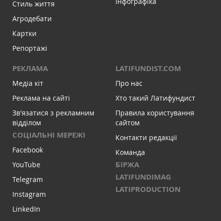
Інфографіка
Стиль життя
Агродебати
Картки
Репортажі
РЕКЛАМА
LATIFUNDIST.COM
Медіа кіт
Про нас
Реклама на сайті
Хто такий Латифундист
Зв'язатися з рекламним
Правила користування
відділом
сайтом
СОЦІАЛЬНІ МЕРЕЖІ
Контакти редакції
Facebook
Команда
БІРЖА
YouTube
LATIFUNDIMAG
Telegram
LATIPRODUCTION
Instagram
LinkedIn