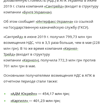
добавленную стоимость (НДС) в АПК Украины в июне
2019 г. стала компания
«Сантрейд»
(входит в структуру
компании
«Бунге Украина»
).
Об этом сообщает
«Интерфакс-Украина»
со ссылкой
на Государственную казначейскую службу (ГКСУ).
«Сантрейд
»
в июне 2019 г. получил 799,73 млн грн
возмещения НДС, что в 3,5 раза больше, чем в мае (228
млн грн). В то же время компания
«Кернел-
Трейд»
(входит в структуру
компании
«Кернел»
), получила 772,3 млн грн против
701 млн грн в мае.
Основными получателями возмещения НДС в АПК в
отчетном периоде стали также:
«АДМ Юкрейн»
— 454,17 млн грн;
«Каргилл»
— 401,23 млн грн;