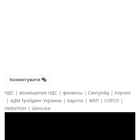
Коментувати
|
|
|
|
НДС
возмещение НДС
финансы
Сантрейд
Кернел
|
|
|
|
|
АДМ Трейдинг Украина
Каргілл
МХП
COFCO
|
НИБУЛОН
Glencore