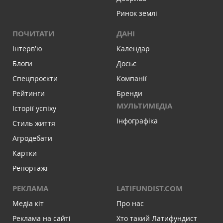
Ринок землі
ПОЧИТАТИ
ДАНІ
Інтервʼю
Календар
Блоги
Досьє
Спецпроєкти
Компанії
Рейтинги
Бренди
МУЛЬТИМЕДІА
Історії успіху
Інфографіка
Стиль життя
Агродебати
Картки
Репортажі
РЕКЛАМА
LATIFUNDIST.COM
Медіа кіт
Про нас
Реклама на сайті
Хто такий Латифундист