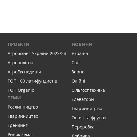
ПРОЕКТИ
НОВИНИ
Агробізнес України 2023/24
Україна
Агрополігон
Світ
АгроЕкспедиція
Зерно
ТОП 100 латифундистів
Олійні
ТОП Organic
Сільгосптехніка
ТЕМИ
Елеватори
Рослинництво
Тваринництво
Тваринництво
Овочі та фрукти
Трейдинг
Переробка
Ринок землі
Добрива