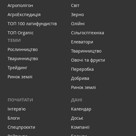
Агрополігон
Світ
АгроЕкспедиція
Зерно
ТОП 100 латифундистів
Олійні
ТОП Organic
Сільгосптехніка
ТЕМИ
Елеватори
Рослинництво
Тваринництво
Тваринництво
Овочі та фрукти
Трейдинг
Переробка
Ринок землі
Добрива
Ринок землі
ПОЧИТАТИ
ДАНІ
Інтервʼю
Календар
Блоги
Досьє
Спецпроєкти
Компанії