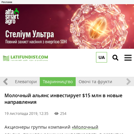
UA
to
m
землі
Елеватори
Тваринництво
Овочі та фрукти
Молочный альянс инвестирует $15 млн в новые
направления
19 листопада 2019, 12:35
254
Акционеры группы компаний
«Молочный