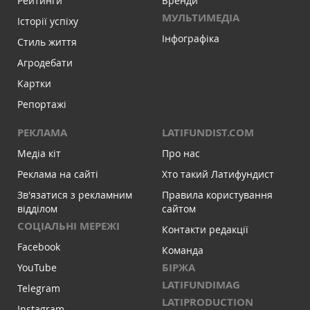
Рейтинги
Бренди
МУЛЬТИМЕДІА
Історії успіху
Інфографіка
Стиль життя
Агродебати
Картки
Репортажі
РЕКЛАМА
LATIFUNDIST.COM
Медіа кіт
Про нас
Реклама на сайті
Хто такий Латифундист
Зв'язатися з рекламним
Правила користування
відділом
сайтом
СОЦІАЛЬНІ МЕРЕЖІ
Контакти редакції
Facebook
Команда
БІРЖА
YouTube
LATIFUNDIMAG
Telegram
LATIPRODUCTION
Instagram