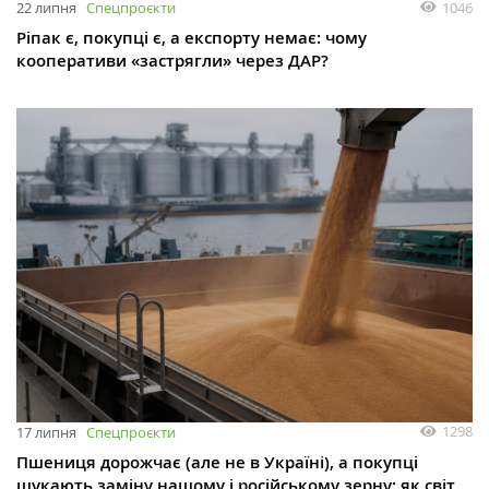
1046
22 липня
Спецпроєкти
Ріпак є, покупці є, а експорту немає: чому
кооперативи «застрягли» через ДАР?
1298
17 липня
Спецпроєкти
Пшениця дорожчає (але не в Україні), а покупці
шукають заміну нашому і російському зерну: як світ