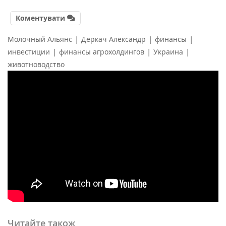
Коментувати
|
|
|
Молочный Альянс
Деркач Александр
финансы
|
|
|
инвестиции
финансы агрохолдингов
Украина
животноводство
Читайте також