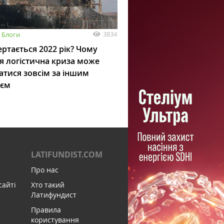
3834
Блоги
ртається 2022 рік? Чому
я логістична криза може
атися зовсім за іншим
ієм
LATIFUNDIST.COM
Про нас
сайті
Хто такий
Латифундист
Правила
користування