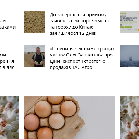
До завершення прийому
сли
заявок на експорт ячменю
тавками
та гороху до Китаю
залишилося 12 днів
«Пшениця чекатиме кращих
іми
часів»: Олег Заплетнюк про
ирення
ціни, експорт і стратегію
ів для
продажів ТАС Агро