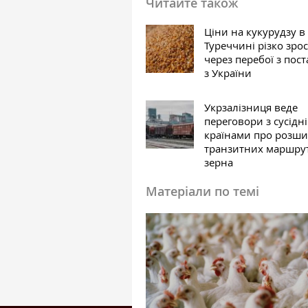
Читайте також
Ціни на кукурудзу в
Туреччині різко зро
через перебої з пос
з України
Укрзалізниця веде
переговори з сусідн
країнами про розш
транзитних маршрут
зерна
Матеріали по темі