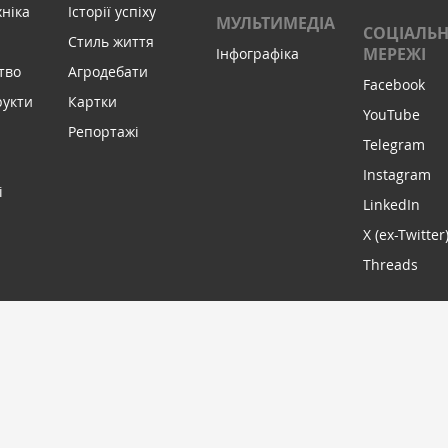
хніка
Історії успіху
МУЛЬТИМЕДІА
СОЦІАЛЬН
Стиль життя
МЕРЕЖІ
Інфографіка
тво
Агродебати
Facebook
рукти
Картки
YouTube
Репортажі
Telegram
Instagram
і
LinkedIn
X (ex-Twitter
Threads
МИ В С
ПІДПИСАТИСЬ