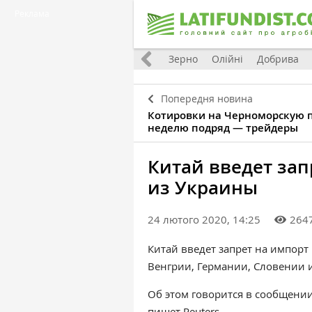
Реклама
Україна
Євроінтеграція
Світ
Зерно
Олійні
Добрива
Попередня новина
Котировки на Черноморскую 
неделю подряд — трейдеры
Китай введет зап
из Украины
24 лютого 2020, 14:25
264
Китай введет запрет на импорт
Венгрии, Германии, Словении 
Об этом говорится в сообщении
пишет
Reuters
.