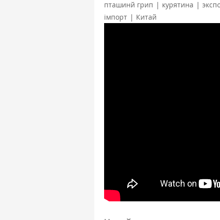
|
|
пташинй грип
курятина
эксп
|
імпорт
Китай