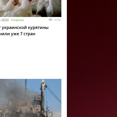
4546
 2020
Новини
 украинской курятины
чили уже 7 стран