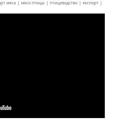
|
|
|
|
орт мяса
мясо птицы
птицеводство
експорт