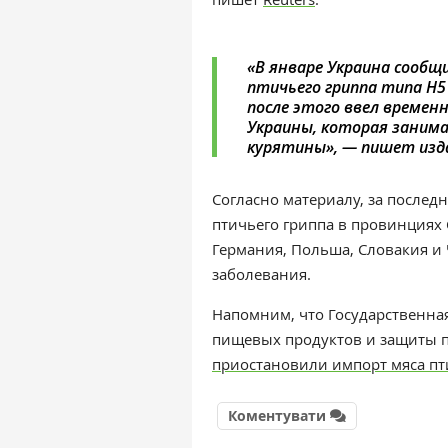
«В январе Украина сообщ
птичьего гриппа типа H5 
после этого ввел времен
Украины, которая занима
курятины», — пишет изд
Согласно материалу, за после
птичьего гриппа в провинциях 
Германия, Польша, Словакия и 
заболевания.
Напомним, что Государственна
пищевых продуктов и защиты п
приостановили импорт мяса п
Коментувати