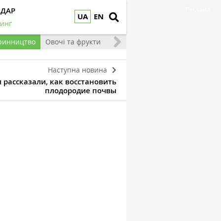
НДАР
Реклама
UA
EN
инг
ринництво
Овочі та фрукти
Наступна новина
рассказали, как восстановить
плодородие почвы