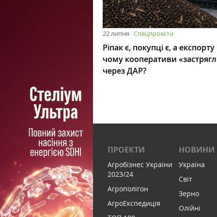
22 липня
Спецпроєкти
Ріпак є, покупці є, а експорту
чому кооперативи «застряг
через ДАР?
ПРОЕКТИ
НОВИНИ
Агробізнес України
Україна
2023/24
Світ
Агрополігон
Зерно
АгроЕкспедиція
Олійні