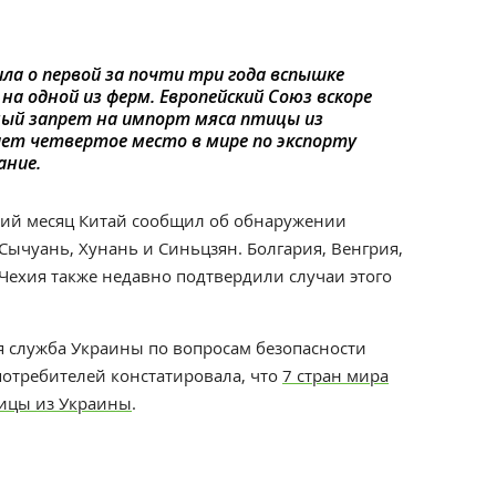
ила о первой за почти три года вспышке
на одной из ферм. Европейский Союз вскоре
ный запрет на импорт мяса птицы из
ет четвертое место в мире по экспорту
ание.
дний месяц Китай сообщил об обнаружении
Сычуань, Хунань и Синьцзян. Болгария, Венгрия,
Чехия также недавно подтвердили случаи этого
я служба Украины по вопросам безопасности
отребителей констатировала, что
7 стран мира
тицы из Украины
.