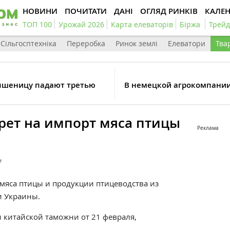
НОВИНИ
ПОЧИТАТИ
ДАНІ
ОГЛЯД РИНКІВ
КАЛЕ
ТОП 100
Урожай 2026
Карта елеваторів
Біржа
Трейд
Сільгосптехніка
Переробка
Ринок землі
Елеватори
Тва
пшеницу падают третью
В немецкой агрокомпании 
рет на импорт мяса птицы
Реклама
7
 мяса птицы и продукции птицеводства из
и Украины.
 китайской таможни от 21 февраля,