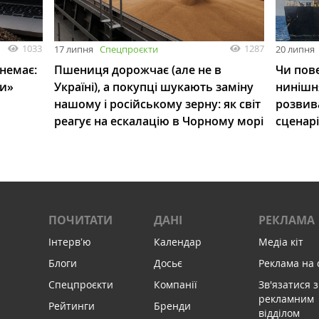
1033
1287
17 липня
Спецпроєкти
20 липня
 немає:
Пшениця дорожчає (але не в
Чи пове
ли»
Україні), а покупці шукають заміну
нинішн
нашому і російському зерну: як світ
розвив
реагує на ескалацію в Чорному морі
сценар
ПОЧИТАТИ
ДАНІ
РЕКЛАМА
Інтервʼю
Календар
Медіа кіт
Блоги
Досьє
Реклама на 
Спецпроєкти
Компанії
Зв'язатися з
рекламним
Рейтинги
Бренди
відділом