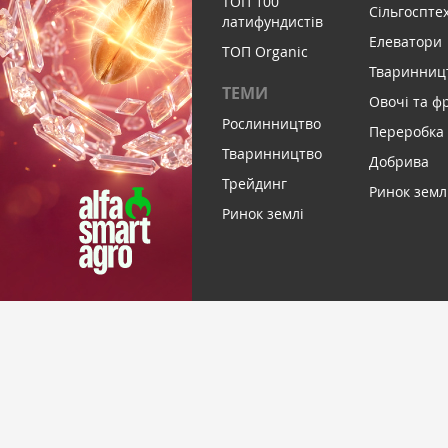
ТОП 100
Сільгоспте
латифундистів
Елеватори
ТОП Organic
Тваринниц
ТЕМИ
Овочі та ф
Рослинництво
Переробка
Тваринництво
Добрива
Трейдинг
Ринок земл
Ринок землі
ПІДПИСАТИСЬ НА НОВИНИ