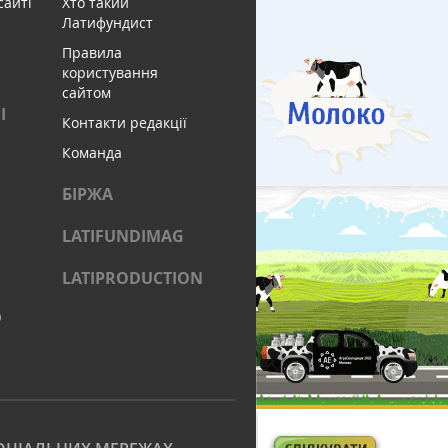
сайті
Хто такий
Латифундист
Правила
користування
сайтом
І
Контакти редакції
Команда
БІРЖА
LATIFUNDIMAG
LATIPRODUCTION
)