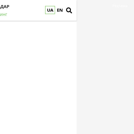
НДАР
Реклама
UA
EN
инг