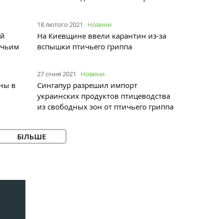
18 лютого 2021
Новини
ый
На Киевщине ввели карантин из-за
ичьим
вспышки птичьего гриппа
27 січня 2021
Новини
ны в
Сингапур разрешил импорт
украинских продуктов птицеводства
из свободных зон от птичьего гриппа
БІЛЬШЕ