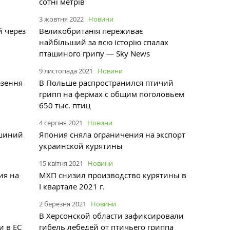
сотні метрів
3 жовтня 2022
Новини
й через
Великобританія переживає
найбільший за всю історію спалах
пташиного грипу — Sky News
9 листопада 2021
Новини
езення
В Польше распространился птичий
в
грипп на фермах с общим поголовьем
650 тыс. птиц
4 серпня 2021
Новини
ашиний
Япония сняла ограничения на экспорт
украинской курятины
15 квітня 2021
Новини
ия на
МХП снизил производство курятины в
I квартале 2021 г.
2 березня 2021
Новини
В Херсонской области зафиксировали
и в ЕС
гибель лебедей от птичьего гриппа