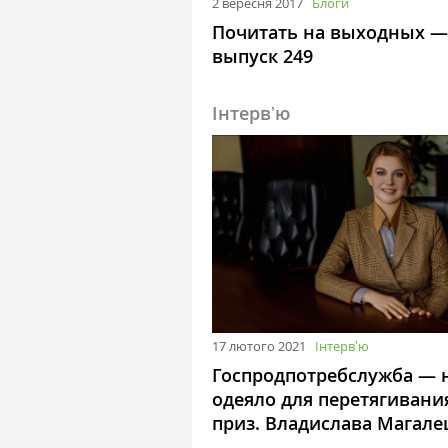
2 вересня 2017
Блоги
Почитать на выходных —
выпуск 249
Інтервʼю
17 лютого 2021
Інтервʼю
Госпродпотребслужба — 
одеяло для перетягивани
приз. Владислава Магале