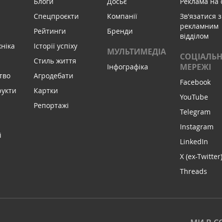
Блоги
Досьє
Реклама на 
Спецпроєкти
Компанії
Зв'язатися з
рекламним
Рейтинги
Бренди
відділом
хніка
Історії успіху
МУЛЬТИМЕДІА
СОЦІАЛЬН
Стиль життя
МЕРЕЖІ
Інфографіка
тво
Агродебати
Facebook
рукти
Картки
YouTube
Репортажі
Telegram
Instagram
і
LinkedIn
X (ex-Twitter
Threads