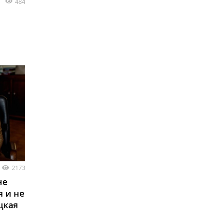
484
2173
не
я и не
цкая