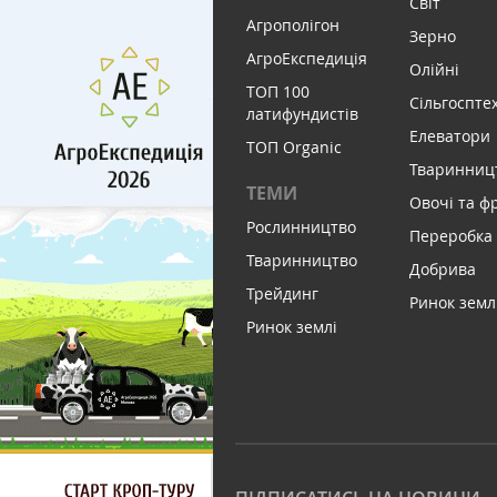
Світ
Агрополігон
Зерно
АгроЕкспедиція
Олійні
ТОП 100
Сільгоспте
латифундистів
Елеватори
ТОП Organic
Тваринниц
ТЕМИ
Овочі та ф
Рослинництво
Переробка
Тваринництво
Добрива
Трейдинг
Ринок земл
Ринок землі