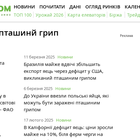
НОВИНИ
ПОЧИТАТИ
ДАНІ
ОГЛЯД РИНКІВ
КАЛЕ
ТОП 100
Урожай 2026
Карта елеваторів
Біржа
Трейд
#пташинй грип
Реклама
11 березня 2025
Новини
та
Бразилія майже вдвічі збільшить
експорт яєць через дефіцит у США,
викликаний пташиним грипом
6 березня 2025
Новини
у в
До України ввезли польські яйця, які
світові
можуть бути заражені пташиним
 — ФАО
грипом
17 лютого 2025
Новини
В Каліфорнії дефіцит яєць: ціни зросли
,
майже на 10%, біля ферм черги на