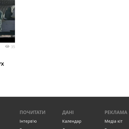
35
ух
ПОЧИТАТИ
ДАНІ
РЕКЛАМА
Інтервʼю
Календар
Медіа кіт