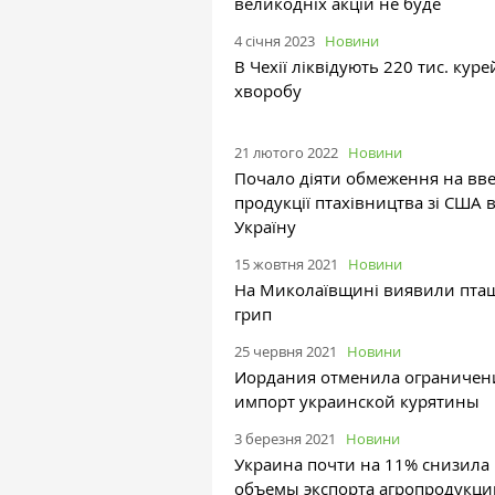
великодніх акцій не буде
4 січня 2023
Новини
В Чехії ліквідують 220 тис. куре
хворобу
21 лютого 2022
Новини
Почало діяти обмеження на вв
продукції птахівництва зі США 
Україну
15 жовтня 2021
Новини
На Миколаївщині виявили пт
грип
25 червня 2021
Новини
Иордания отменила ограничен
импорт украинской курятины
3 березня 2021
Новини
Украина почти на 11% снизила
объемы экспорта агропродукци