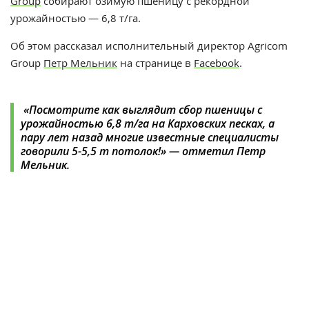
Group
собирают озимую пшеницу с рекордной
урожайностью
—
6,8 т/га.
Об этом рассказал
исполнительный директор Agricom
Group
Петр Мельник
на странице в
Facebook
.
«Посмотрите как выглядит сбор пшеницы с
урожайностью 6,8 т/га на Карховских песках, а
пару лет назад многие известные специалисты
говорили 5-5,5 т потолок!» — отметил Петр
Мельник.