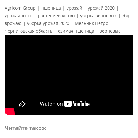
|
|
|
|
Agricom Group
пшеница
урожай
урожай 2020
|
|
|
урожайность
растениеводство
уборка зерновых
збір
|
|
|
врожаю
уборка урожая 2020
Мельник Петро
|
|
Черниговская область
озимая пшеница
зерновые
Читайте також