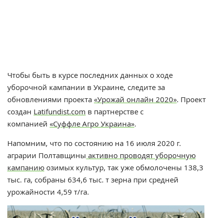
Чтобы быть в курсе последних данных о ходе
уборочной кампании в Украине, следите за
обновлениями проекта
«Урожай онлайн 2020»
. Проект
создан
Latifundist.com
в партнерстве с
компанией
«Суффле Агро Украина»
.
Напомним, что п
о состоянию на 16 июля 2020 г.
аграрии Полтавщины
активно проводят уборочную
кампанию
озимых культур, так уже обмолочены 138,3
тыс. га, собраны 634,6 тыс. т зерна при средней
урожайности 4,59 т/га.