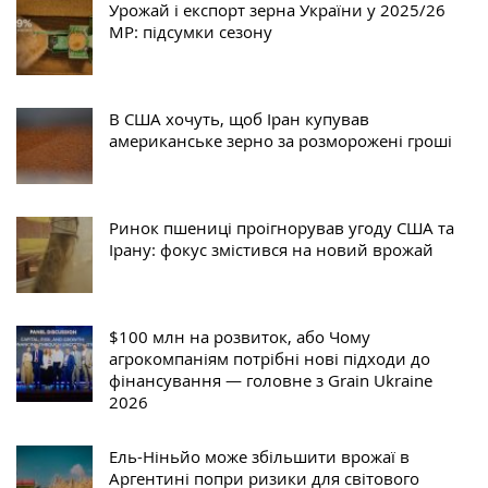
Урожай і експорт зерна України у 2025/26
МР: підсумки сезону
В США хочуть, щоб Іран купував
американське зерно за розморожені гроші
Ринок пшениці проігнорував угоду США та
Ірану: фокус змістився на новий врожай
$100 млн на розвиток, або Чому
агрокомпаніям потрібні нові підходи до
фінансування — головне з Grain Ukraine
2026
Ель-Ніньйо може збільшити врожаї в
Аргентині попри ризики для світового