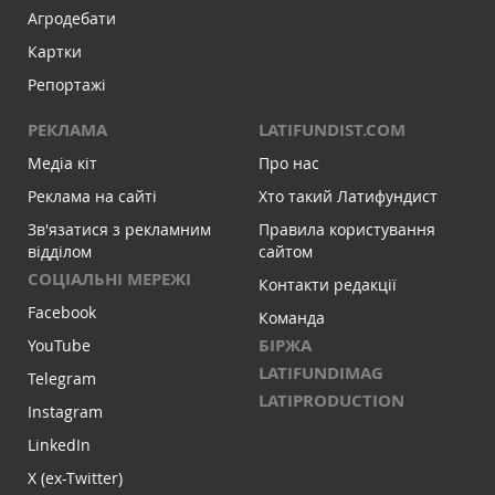
Агродебати
Картки
Репортажі
РЕКЛАМА
LATIFUNDIST.COM
Медіа кіт
Про нас
Реклама на сайті
Хто такий Латифундист
Зв'язатися з рекламним
Правила користування
відділом
сайтом
СОЦІАЛЬНІ МЕРЕЖІ
Контакти редакції
Facebook
Команда
БІРЖА
YouTube
LATIFUNDIMAG
Telegram
LATIPRODUCTION
Instagram
LinkedIn
X (ex-Twitter)