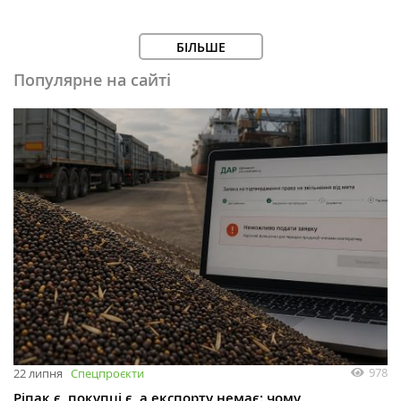
БІЛЬШЕ
Популярне на сайті
978
22 липня
Спецпроєкти
Ріпак є, покупці є, а експорту немає: чому