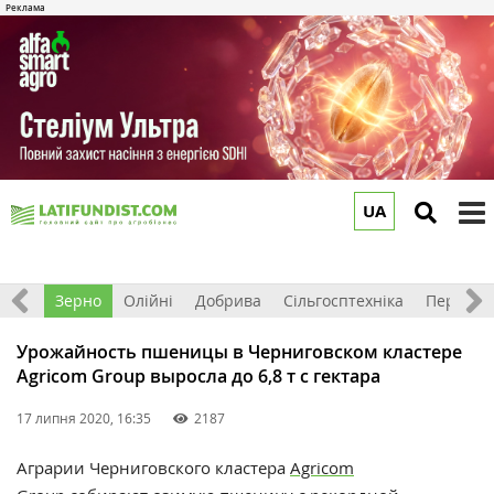
UA
to
m
Світ
Зерно
Олійні
Добрива
Сільгосптехніка
Перероб
Урожайность пшеницы в Черниговском кластере
Agricom Group выросла до 6,8 т c гектара
17 липня 2020, 16:35
2187
Аграрии Черниговского кластера
Agricom