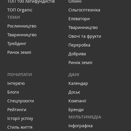
ТОП 100 латифундистів
Олійні
ТОП Organic
Сільгосптехніка
ТЕМИ
Елеватори
Рослинництво
Тваринництво
Тваринництво
Овочі та фрукти
Трейдинг
Переробка
Ринок землі
Добрива
Ринок землі
ПОЧИТАТИ
ДАНІ
Інтервʼю
Календар
Блоги
Досьє
Спецпроєкти
Компанії
Рейтинги
Бренди
МУЛЬТИМЕДІА
Історії успіху
Інфографіка
Стиль життя