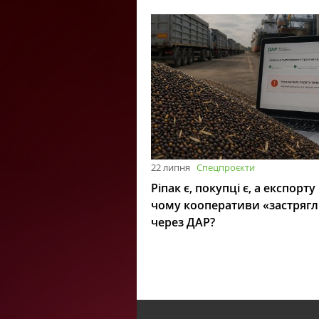
22 липня
Спецпроєкти
Ріпак є, покупці є, а експорту
чому кооперативи «застряг
через ДАР?