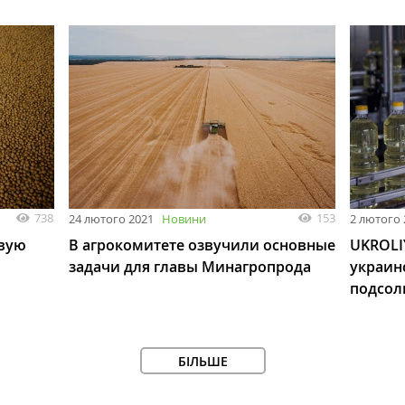
738
153
24 лютого 2021
Новини
2 лютого 
рвую
В агрокомитете озвучили основные
UKROLI
задачи для главы Минагропрода
украин
подсол
БІЛЬШЕ