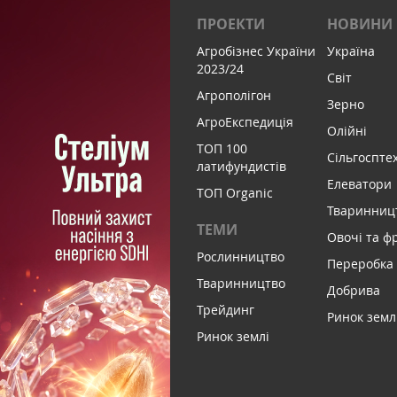
ПРОЕКТИ
НОВИНИ
Агробізнес України
Україна
2023/24
Світ
Агрополігон
Зерно
АгроЕкспедиція
Олійні
ТОП 100
Сільгоспте
латифундистів
Елеватори
ТОП Organic
Тваринниц
ТЕМИ
Овочі та ф
Рослинництво
Переробка
Тваринництво
Добрива
Трейдинг
Ринок земл
Ринок землі