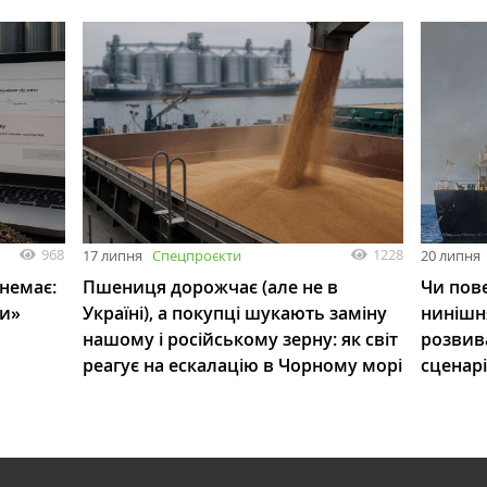
968
1228
17 липня
Спецпроєкти
20 липня
 немає:
Пшениця дорожчає (але не в
Чи пове
ли»
Україні), а покупці шукають заміну
нинішн
нашому і російському зерну: як світ
розвив
реагує на ескалацію в Чорному морі
сценар