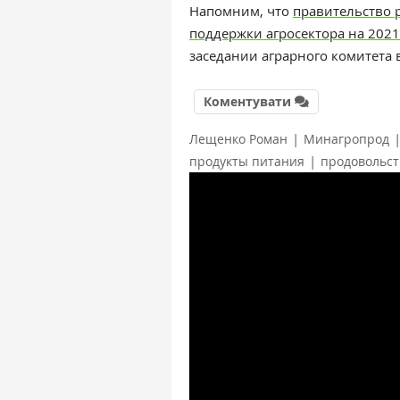
Напомним, что
правительство 
поддержки агросектора на 2021 
заседании аграрного комитета в
Коментувати
|
Лещенко Роман
Минагропрод
|
продукты питания
продовольст