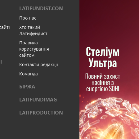
LATIFUNDIST.COM
Про нас
сайті
Хто такий
Латифундист
Правила
користування
сайтом
І
Контакти редакції
Команда
БІРЖА
LATIFUNDIMAG
LATIPRODUCTION
)