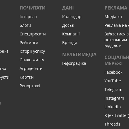
ПОЧИТАТИ
ДАНІ
РЕКЛАМА
Інтервʼю
Календар
Медіа кіт
Блоги
Досьє
Реклама на 
Спецпроєкти
Компанії
Зв'язатися з
рекламним
Рейтинги
Бренди
відділом
хніка
Історії успіху
МУЛЬТИМЕДІА
СОЦІАЛЬН
Стиль життя
МЕРЕЖІ
Інфографіка
тво
Агродебати
Facebook
рукти
Картки
YouTube
Репортажі
Telegram
Instagram
і
LinkedIn
X (ex-Twitter
Threads