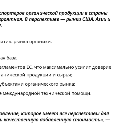
спортеров органической продукции в страны
ероятная. В перспективе — рынки США, Азии и
.
витию рынка органики:
я база;
егламентов ЕС, что максимально усилит доверие
ганической продукции и сырья;
убъектами органического рынка;
е международной технической помощи.
равление, которое имеет все перспективы для
ь качественную добавленную стоимость», —