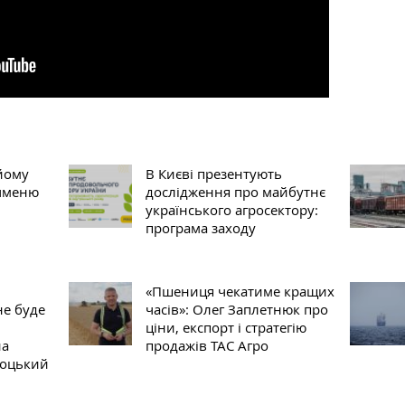
йому
В Києві презентують
ячменю
дослідження про майбутнє
українського агросектору:
програма заходу
«Пшениця чекатиме кращих
не буде
часів»: Олег Заплетнюк про
ціни, експорт і стратегію
на
продажів ТАС Агро
соцький