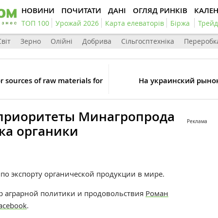
НОВИНИ
ПОЧИТАТИ
ДАНІ
ОГЛЯД РИНКІВ
КАЛЕ
ТОП 100
Урожай 2026
Карта елеваторів
Біржа
Трейд
Світ
Зерно
Олійні
Добрива
Сільгосптехніка
Переробк
 sources of raw materials for
На украинский рыно
приоритеты Минагропрода
Реклама
ка органики
по экспорту органической продукции в мире.
р аграрной политики и продовольствия
Роман
acebook
.