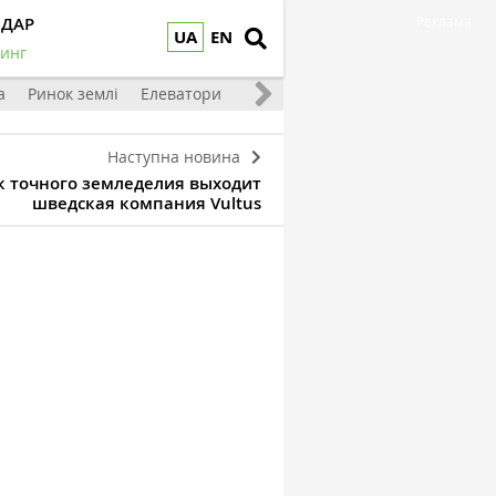
НДАР
Реклама
UA
EN
инг
а
Ринок землі
Елеватори
Тваринництво
Овочі та фрукт
Наступна новина
к точного земледелия выходит
шведская компания Vultus