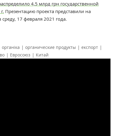
распределило 4,5 млрд грн государственной
г.
Презентацию проекта представили на
 среду, 17 февраля 2021 года.
|
|
|
|
органіка
органические продукты
експорт
|
|
во
Евросоюз
Китай