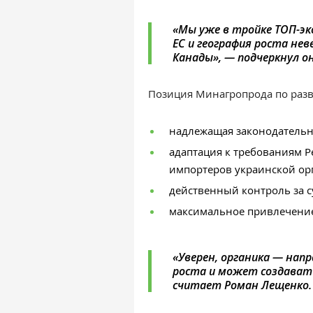
«Мы уже в тройке ТОП-эк
ЕС и география роста нев
Канады»,
— подчеркнул
он
Позиция Минагропрода по раз
надлежащая законодательна
адаптация к требованиям Р
импортеров украинской ор
действенный контроль за с
максимальное привлечени
«Уверен, органика — нап
роста и может создават
считает Роман Лещенко.