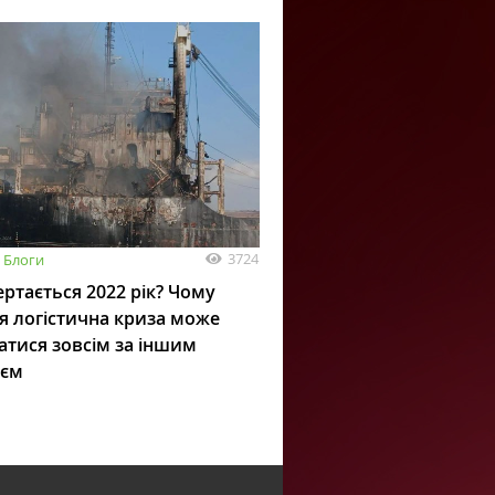
3724
Блоги
ртається 2022 рік? Чому
я логістична криза може
атися зовсім за іншим
ієм