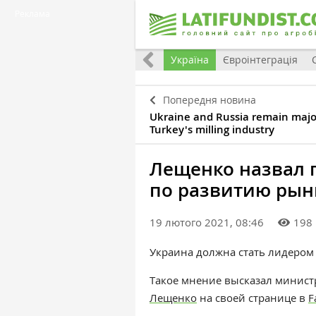
Реклама
Все
Україна
Євроінтеграція
Попередня новина
Ukraine and Russia remain major
Turkey's milling industry
Лещенко назвал 
по развитию рын
19 лютого 2021, 08:46
198
Украина должна стать лидером 
Такое мнение высказал минист
Лещенко
на своей странице в
F