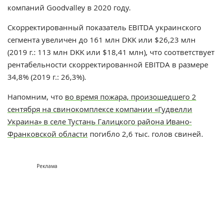
компаний Goodvalley в 2020 году.
Скорректированный показатель EBITDA украинского
сегмента увеличен до 161 млн DKK или $26,23 млн
(2019 г.: 113 млн DKK или $18,41 млн), что соответствует
рентабельности скорректированной EBITDA в размере
34,8% (2019 г.: 26,3%).
Напомним, что
во время пожара, произошедшего 2
сентября на свинокомплексе компании «Гудвелли
Украина» в селе Тустань Галицкого района Ивано-
Франковской области
погибло 2,6 тыс. голов свиней.
Реклама