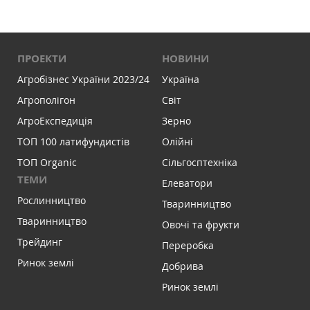
ПРОЕКТИ
НОВИНИ
Агробізнес України 2023/24
Україна
Агрополігон
Світ
АгроЕкспедиція
Зерно
ТОП 100 латифундистів
Олійні
ТОП Organic
Сільгосптехніка
ТЕМИ
Елеватори
Рослинництво
Тваринництво
Тваринництво
Овочі та фрукти
Трейдинг
Переробка
Ринок землі
Добрива
Ринок землі