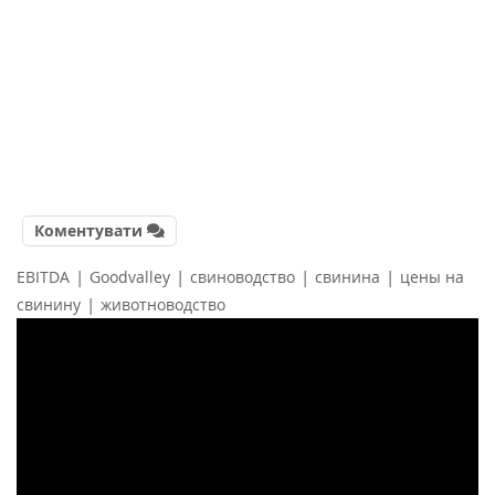
Коментувати
|
|
|
|
EBITDA
Goodvalley
свиноводство
свинина
цены на
|
свинину
животноводство