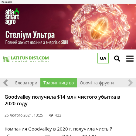
UA
to
m
землі
Елеватори
Тваринництво
Овочі та фрукти
Goodvalley получила $14 млн чистого убытка в
2020 году
26 лютого 2021, 13:25
422
Компания
Goodvalley
в 2020 г.
получила чистый