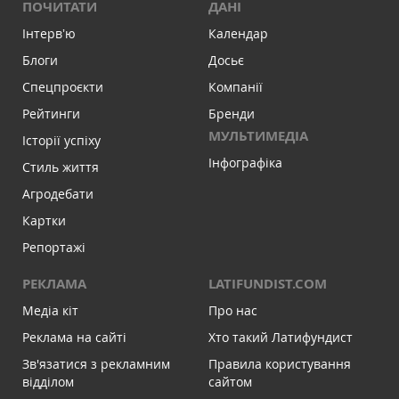
ПОЧИТАТИ
ДАНІ
Інтервʼю
Календар
Блоги
Досьє
Спецпроєкти
Компанії
Рейтинги
Бренди
МУЛЬТИМЕДІА
Історії успіху
Інфографіка
Стиль життя
Агродебати
Картки
Репортажі
РЕКЛАМА
LATIFUNDIST.COM
Медіа кіт
Про нас
Реклама на сайті
Хто такий Латифундист
Зв'язатися з рекламним
Правила користування
відділом
сайтом