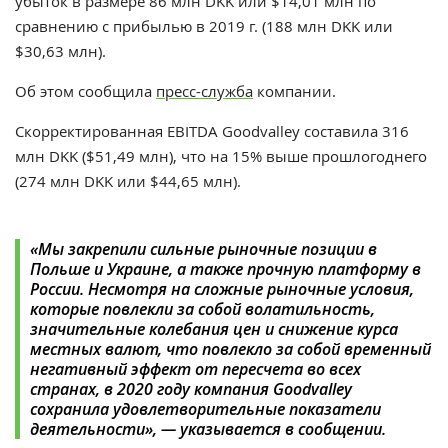
убыток
в размере
86 млн
DKK или $14,01 млн по
сравнению с прибылью в 2019 г. (
188 млн DKK
или
$30,63 млн).
Об этом сообщила
пресс-служба
компании.
Скорректированная EBITDA Goodvalley составила 316
млн
DKK ($51,49
млн
), что на 15% выше прошлогоднего
(274
млн
DKK или $44,65
млн)
.
«Мы закрепили сильные рыночные позиции в
Польше и Украине, а также прочную платформу в
России. Несмотря на сложные рыночные условия,
которые повлекли за собой волатильность,
значительные колебания цен и снижение курса
местных валют, что повлекло за собой временный
негативный эффект от пересчета во всех
странах, в 2020 году компания Goodvalley
сохранила удовлетворительные показатели
деятельности», — указывается в сообщении.