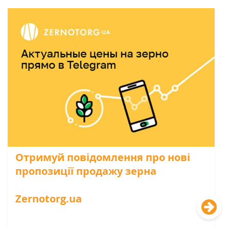
Отримуй повідомлення про нові
пропозиції продажу зерна
Zernotorg.ua