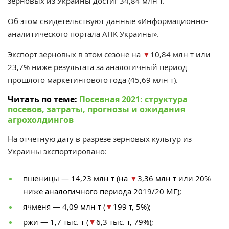
зерновых из Украины достиг 34,84 млн т.
Об этом свидетельствуют
данные
«Информационно-
аналитического портала АПК Украины».
Экспорт зерновых в этом сезоне на
▼
10,84 млн т или
23,7% ниже результата за аналогичный период
прошлого маркетингового года (45,69 млн т).
Читать по теме:
Посевная 2021: структура
посевов, затраты, прогнозы и ожидания
агрохолдингов
На отчетную дату в разрезе зерновых культур из
Украины экспортировано:
пшеницы — 14,23 млн т (на
▼
3,36 млн т или 20%
ниже аналогичного периода 2019/20 МГ);
ячменя — 4,09 млн т (
▼
199 т, 5%);
ржи — 1,7 тыс. т (
▼
6,3 тыс. т, 79%);