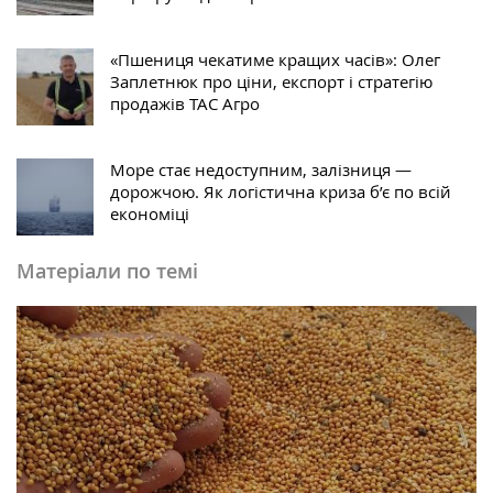
«Пшениця чекатиме кращих часів»: Олег
Заплетнюк про ціни, експорт і стратегію
продажів ТАС Агро
Море стає недоступним, залізниця —
дорожчою. Як логістична криза б’є по всій
економіці
Матеріали по темі