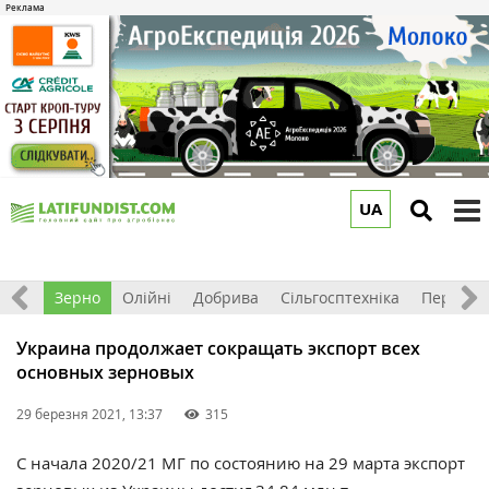
UA
to
m
Світ
Зерно
Олійні
Добрива
Сільгосптехніка
Перероб
Украина продолжает сокращать экспорт всех
основных зерновых
29 березня 2021, 13:37
315
С начала 2020/21 МГ по состоянию на 29 марта экспорт