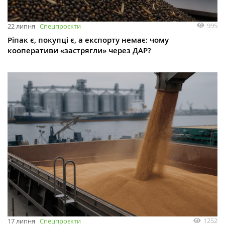
995
22 липня
Спецпроєкти
Ріпак є, покупці є, а експорту немає: чому
кооперативи «застрягли» через ДАР?
1252
17 липня
Спецпроєкти