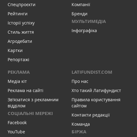
Спецпроєкти
Компанії
Рейтинги
Бренди
МУЛЬТИМЕДІА
Історії успіху
Інфографіка
Стиль життя
Агродебати
Картки
Репортажі
РЕКЛАМА
LATIFUNDIST.COM
Медіа кіт
Про нас
Реклама на сайті
Хто такий Латифундист
Зв'язатися з рекламним
Правила користування
відділом
сайтом
СОЦІАЛЬНІ МЕРЕЖІ
Контакти редакції
Facebook
Команда
БІРЖА
YouTube