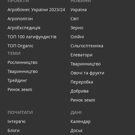
ПРОЕКТИ
НОВИНИ
Агробізнес України 2023/24
Україна
Агрополігон
Світ
АгроЕкспедиція
Зерно
ТОП 100 латифундистів
Олійні
ТОП Organic
Сільгосптехніка
ТЕМИ
Елеватори
Рослинництво
Тваринництво
Тваринництво
Овочі та фрукти
Трейдинг
Переробка
Ринок землі
Добрива
Ринок землі
ПОЧИТАТИ
ДАНІ
Інтервʼю
Календар
Блоги
Досьє