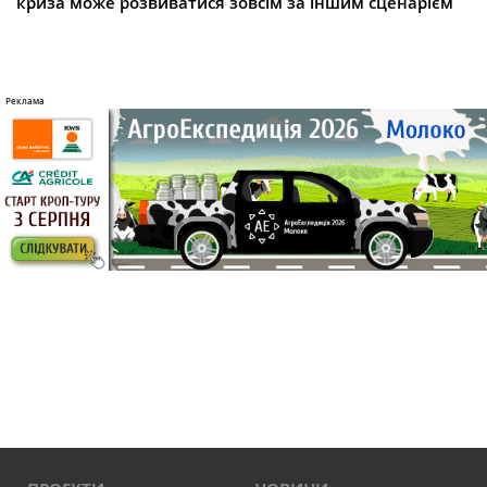
криза може розвиватися зовсім за іншим сценарієм