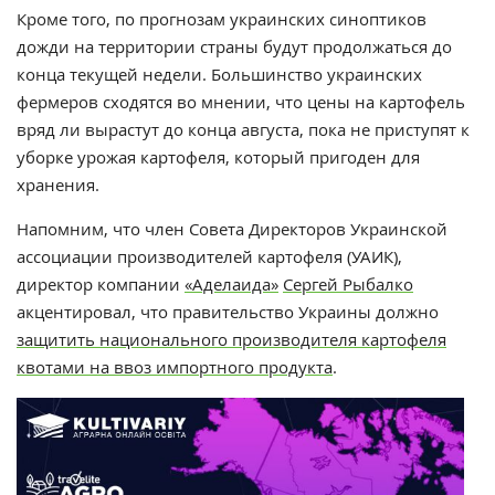
Кроме того, по прогнозам украинских синоптиков
дожди на территории страны будут продолжаться до
конца текущей недели. Большинство украинских
фермеров сходятся во мнении, что цены на картофель
вряд ли вырастут до конца августа, пока не приступят к
уборке урожая картофеля, который пригоден для
хранения.
Напомним, что член Совета Директоров Украинской
ассоциации производителей картофеля (УАИК),
директор компании
«Аделаида»
Сергей Рыбалко
акцентировал, что п
равительство Украины должно
защитить национального производителя картофеля
квотами на ввоз импортного продукта
.