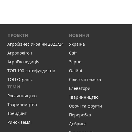
ПРОЕКТИ
НОВИНИ
Агробізнес України 2023/24
Україна
Агрополігон
Світ
АгроЕкспедиція
Зерно
ТОП 100 латифундистів
Олійні
ТОП Organic
Сільгосптехніка
ТЕМИ
Елеватори
Рослинництво
Тваринництво
Тваринництво
Овочі та фрукти
Трейдинг
Переробка
Ринок землі
Добрива