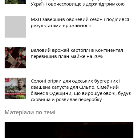
Україні овочесховище з держпідтримкою
МХП завершив овочевий сезон і поділився
результатами врожайності
Валовий врожай картоплі в Контінентал
перевищив план майже на 20%
Солоні огірки для одеських бургерних і
квашена капуста для Сільпо. Cімейний
бізнес з Одещини, що вирощує овочі, будує
сховища й розвиває переробку
Матеріали по темі