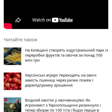
Читайте також
На Київщині створять індустріальний парк із
переробки фруктів та овочів за понад 700
млн грн
Херсонські аграрії переходять на овочі
замість пшениці через ризик пожеж і
держпідтримку зрошення
Вхідний квиток у овочівництво: Як
Агроінвест з Тернопільщини ризикнуло і
тепер збирає по 100 т/га і будує перше в