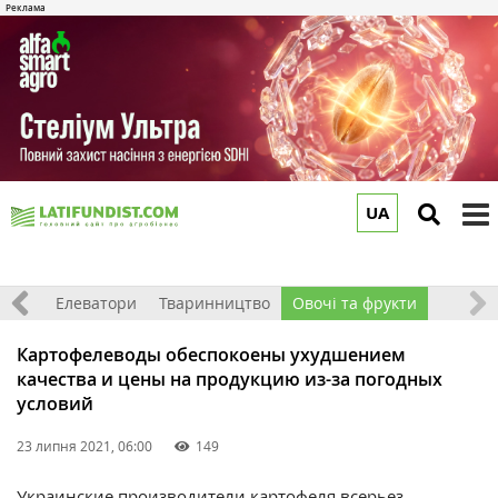
UA
to
m
землі
Елеватори
Тваринництво
Овочі та фрукти
Картофелеводы обеспокоены ухудшением
качества и цены на продукцию из-за погодных
условий
23 липня 2021, 06:00
149
Украинские производители картофеля всерьез