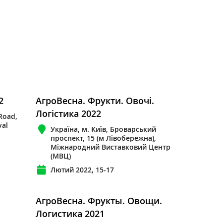
2
АгроВесна. Фрукти. Овочі.
Логістика 2022
Road,
yal
Україна, м. Київ, Броварський
проспект, 15 (м Лівобережна),
Міжнародний Виставковий Центр
(МВЦ)
Лютий 2022, 15-17
АгроВесна. Фрукты. Овощи.
1
Логистика 2021