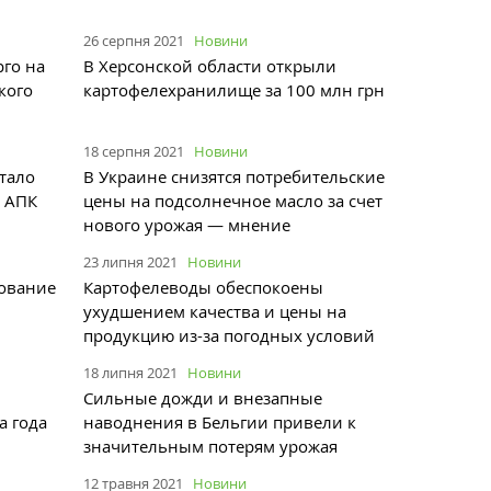
26 серпня 2021
Новини
рго на
В Херсонской области открыли
кого
картофелехранилище за 100 млн грн
18 серпня 2021
Новини
тало
В Украине снизятся потребительские
е АПК
цены на подсолнечное масло за счет
нового урожая — мнение
23 липня 2021
Новини
дование
Картофелеводы обеспокоены
ухудшением качества и цены на
продукцию из-за погодных условий
18 липня 2021
Новини
Сильные дожди и внезапные
а года
наводнения в Бельгии привели к
значительным потерям урожая
12 травня 2021
Новини