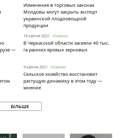
Изменения в торговых законах
а
Молдовы могут закрыть экспорт
украинской плодоовощной
продукции
16 квітня 2021
Новини
но
В Черкасской области засеяли 40 тыс.
урузе —
га ранних яровых зерновых
9 квітня 2021
Новини
Сельское хозяйство восстановит
этом
растущую динамику в этом году —
мнение
БІЛЬШЕ