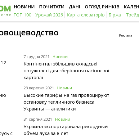
НОВИНИ
ПОЧИТАТИ
ДАНІ
ОГЛЯД РИНКІВ
КАЛЕ
ТОП 100
Урожай 2026
Карта елеваторів
Біржа
Трейд
#овощеводство
Реклама
7 грудня 2021
Новини
 12
Контінентал збільшив складські
потужності для зберігання насіннєвої
картоплі
29 вересня 2021
Новини
цию
Высокие тарифы на газ провоцируют
остановку тепличного бизнеса
Украины — аналитики
31 серпня 2021
Новини
Украина экспортировала рекордный
усь с
объем лука за 8 лет