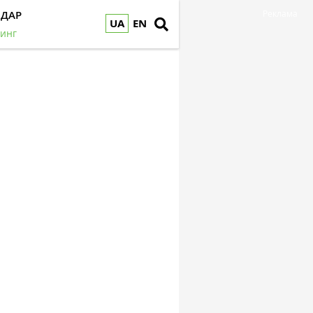
НДАР
Реклама
UA
EN
инг