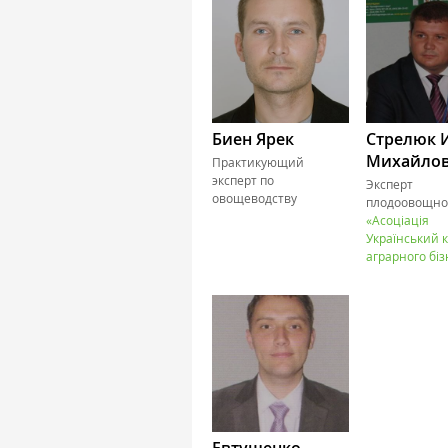
Биен Ярек
Стрелюк 
Михайло
Практикующий
эксперт по
Эксперт
овощеводству
плодоовощно
«Асоціація
Український 
аграрного біз
Евтушенко