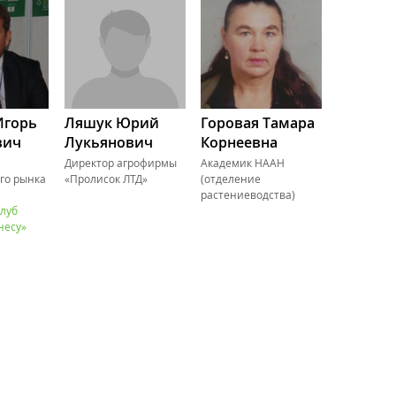
Игорь
Ляшук Юрий
Горовая Тамара
вич
Лукьянович
Корнеевна
Директор агрофирмы
Академик НААН
го рынка
«Пролисок ЛТД»
(отделение
растениеводства)
клуб
несу»