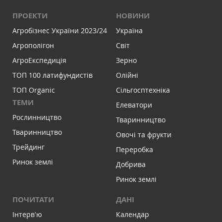
ПРОЕКТИ
НОВИНИ
Агробізнес України 2023/24
Україна
Агрополігон
Світ
АгроЕкспедиція
Зерно
ТОП 100 латифундистів
Олійні
ТОП Organic
Сільгосптехніка
ТЕМИ
Елеватори
Рослинництво
Тваринництво
Тваринництво
Овочі та фрукти
Трейдинг
Переробка
Ринок землі
Добрива
Ринок землі
ПОЧИТАТИ
ДАНІ
Інтервʼю
Календар