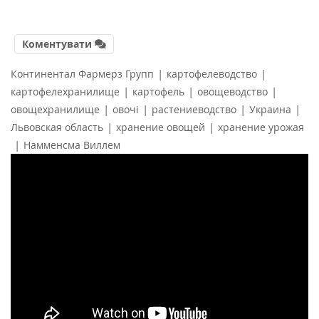
Коментувати
|
|
Континентал Фармерз Групп
картофелеводство
|
|
|
картофелехранилище
картофель
овощеводство
|
|
|
|
овощехранилище
овочі
растениеводство
Украина
|
|
Львовская область
хранение овощей
хранение урожая
|
Намменсма Виллем