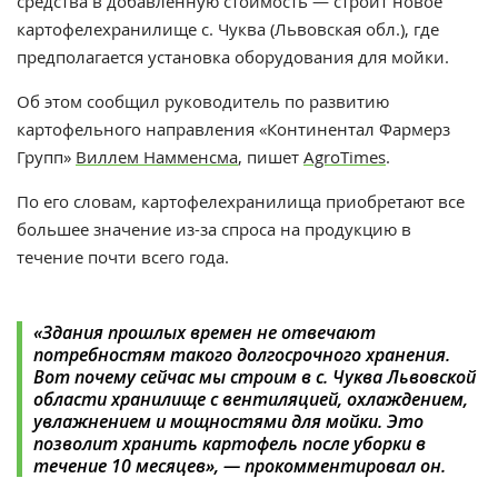
средства в добавленную стоимость — строит новое
картофелехранилище с. Чуква (Львовская обл.), где
предполагается установка оборудования для мойки.
Об этом сообщил руководитель по развитию
картофельного направления «Континентал Фармерз
Групп»
Виллем Намменсма
, пишет
AgroTimes
.
По его словам, картофелехранилища приобретают все
большее значение из-за спроса на продукцию в
течение почти всего года.
«Здания прошлых времен не отвечают
потребностям такого долгосрочного хранения.
Вот почему сейчас мы строим в с. Чуква Львовской
области хранилище с вентиляцией, охлаждением,
увлажнением и мощностями для мойки. Это
позволит хранить картофель после уборки в
течение 10 месяцев», — прокомментировал он.