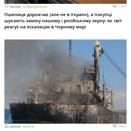
1307
17 липня
Спецпроєкти
Пшениця дорожчає (але не в Україні), а покупці
шукають заміну нашому і російському зерну: як світ
реагує на ескалацію в Чорному морі
3862
20 липня
Блоги