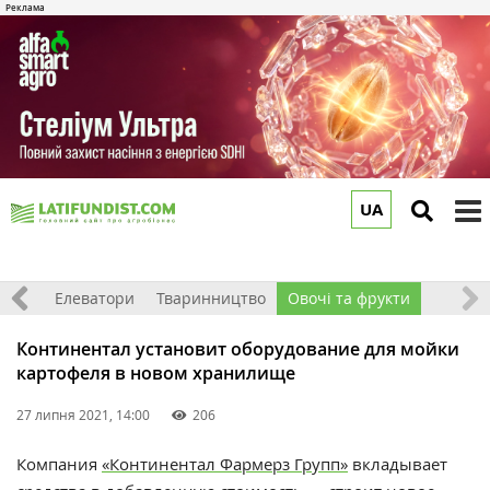
UA
to
m
землі
Елеватори
Тваринництво
Овочі та фрукти
Континентал установит оборудование для мойки
картофеля в новом хранилище
27 липня 2021, 14:00
206
Компания
«Континентал Фармерз Групп»
вкладывает