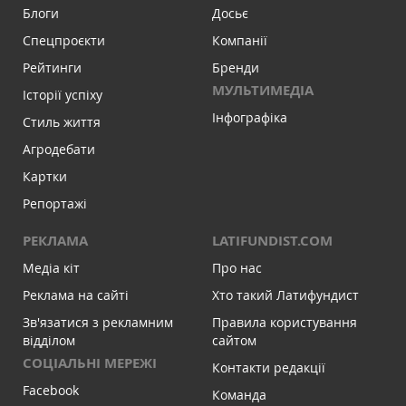
Блоги
Досьє
Спецпроєкти
Компанії
Рейтинги
Бренди
МУЛЬТИМЕДІА
Історії успіху
Інфографіка
Стиль життя
Агродебати
Картки
Репортажі
РЕКЛАМА
LATIFUNDIST.COM
Медіа кіт
Про нас
Реклама на сайті
Хто такий Латифундист
Зв'язатися з рекламним
Правила користування
відділом
сайтом
СОЦІАЛЬНІ МЕРЕЖІ
Контакти редакції
Facebook
Команда