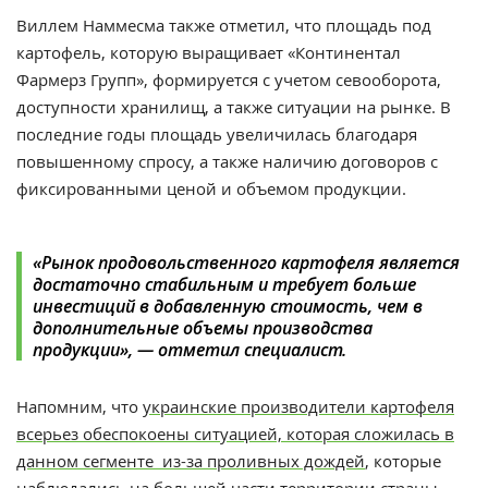
Виллем Наммесма также отметил, что площадь под
картофель, которую выращивает «Континентал
Фармерз Групп», формируется с учетом севооборота,
доступности хранилищ, а также ситуации на рынке. В
последние годы площадь увеличилась благодаря
повышенному спросу, а также наличию договоров с
фиксированными ценой и объемом продукции.
«Рынок продовольственного картофеля является
достаточно стабильным и требует больше
инвестиций в добавленную стоимость, чем в
дополнительные объемы производства
продукции», — отметил специалист.
Напомним, что
у
краинские производители картофеля
всерьез обеспокоены ситуацией, которая сложилась в
данном сегменте из-за проливных дождей
, которые