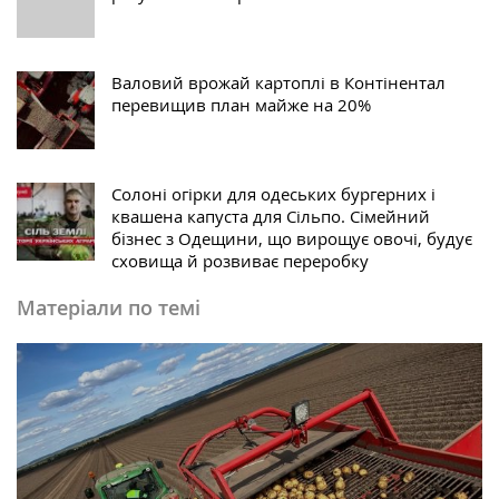
Валовий врожай картоплі в Контінентал
перевищив план майже на 20%
Солоні огірки для одеських бургерних і
квашена капуста для Сільпо. Cімейний
бізнес з Одещини, що вирощує овочі, будує
сховища й розвиває переробку
Матеріали по темі