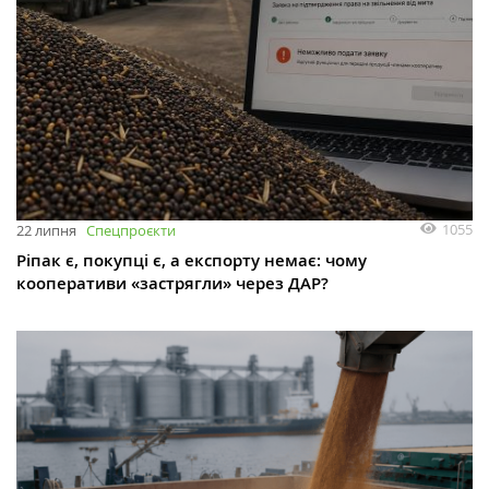
1055
22 липня
Спецпроєкти
Ріпак є, покупці є, а експорту немає: чому
кооперативи «застрягли» через ДАР?