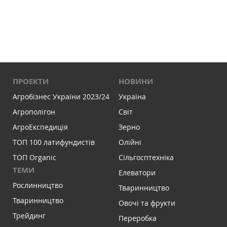
ПРОЕКТИ
НОВИНИ
Агробізнес України 2023/24
Україна
Агрополігон
Світ
АгроЕкспедиція
Зерно
ТОП 100 латифундистів
Олійні
ТОП Organic
Сільгосптехніка
ТЕМИ
Елеватори
Рослинництво
Тваринництво
Тваринництво
Овочі та фрукти
Трейдинг
Переробка