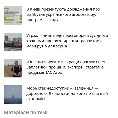
В Києві презентують дослідження про
майбутнє українського агросектору:
програма заходу
Укрзалізниця веде переговори з сусідніми
країнами про розширення транзитних
маршрутів для зерна
«Пшениця чекатиме кращих часів»: Олег
Заплетнюк про ціни, експорт і стратегію
продажів ТАС Агро
Море стає недоступним, залізниця —
дорожчою. Як логістична криза б’є по всій
економіці
Матеріали по темі