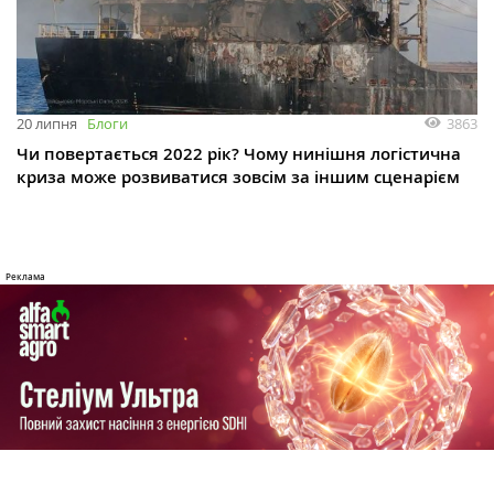
3863
20 липня
Блоги
Чи повертається 2022 рік? Чому нинішня логістична
криза може розвиватися зовсім за іншим сценарієм