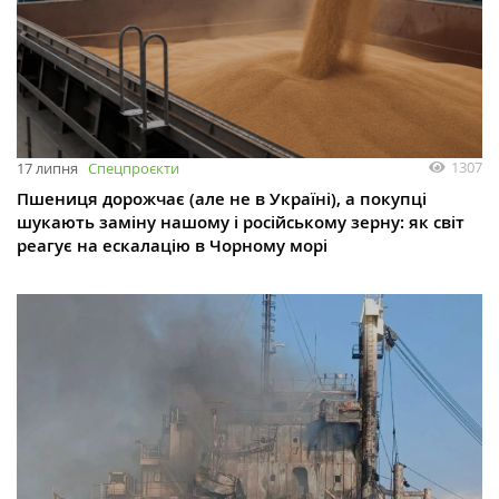
1307
17 липня
Спецпроєкти
Пшениця дорожчає (але не в Україні), а покупці
шукають заміну нашому і російському зерну: як світ
реагує на ескалацію в Чорному морі