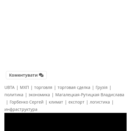
Коментувати
|
|
|
|
|
UBTA
МХП
торговля
торговая сделка
Грузія
|
|
политика
экономика
Магалецкая-Рутицкая Владислава
|
|
|
|
|
Горбенко Сергей
климат
експорт
логистика
инфраструктура