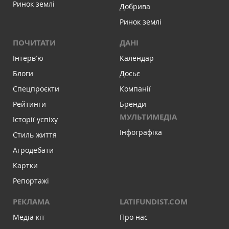
Ринок землі
Добрива
Ринок землі
ПОЧИТАТИ
ДАНІ
Інтервʼю
Календар
Блоги
Досьє
Спецпроєкти
Компанії
Рейтинги
Бренди
МУЛЬТИМЕДІА
Історії успіху
Інфографіка
Стиль життя
Агродебати
Картки
Репортажі
РЕКЛАМА
LATIFUNDIST.COM
Медіа кіт
Про нас