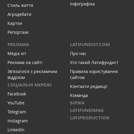
Інфографіка
Стиль життя
Агродебати
Картки
Репортажі
РЕКЛАМА
LATIFUNDIST.COM
Медіа кіт
Про нас
Реклама на сайті
Хто такий Латифундист
Зв'язатися з рекламним
Правила користування
відділом
сайтом
СОЦІАЛЬНІ МЕРЕЖІ
Контакти редакції
Facebook
Команда
БІРЖА
YouTube
LATIFUNDIMAG
Telegram
LATIPRODUCTION
Instagram
LinkedIn