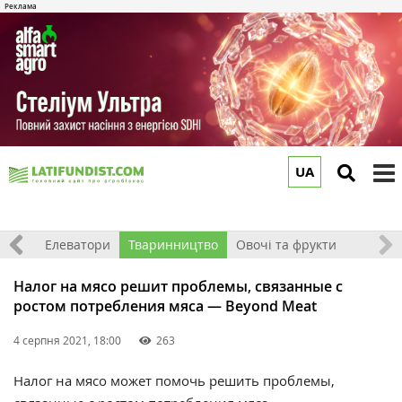
UA
to
m
землі
Елеватори
Тваринництво
Овочі та фрукти
Налог на мясо решит проблемы, связанные с
ростом потребления мяса — Beyond Meat
4 серпня 2021, 18:00
263
Налог на мясо может помочь решить проблемы,