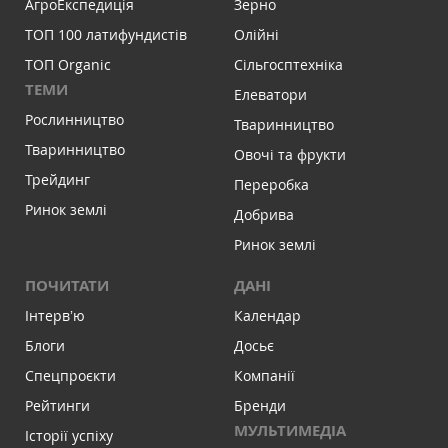
АгроЕкспедиція
Зерно
ТОП 100 латифундистів
Олійні
ТОП Organic
Сільгосптехніка
ТЕМИ
Елеватори
Рослинництво
Тваринництво
Тваринництво
Овочі та фрукти
Трейдинг
Переробка
Ринок землі
Добрива
Ринок землі
ПОЧИТАТИ
ДАНІ
Інтервʼю
Календар
Блоги
Досьє
Спецпроєкти
Компанії
Рейтинги
Бренди
МУЛЬТИМЕДІА
Історії успіху