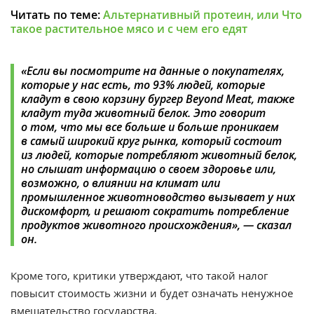
Читать по теме:
Альтернативный протеин, или Что
такое растительное мясо и с чем его едят
«
Если вы посмотрите на данные о покупателях,
которые у нас есть, то 93% людей, которые
кладут в свою корзину бургер Beyond Meat, также
кладут туда животный белок. Это говорит
о том, что мы все больше и больше проникаем
в самый широкий круг рынка, который состоит
из людей, которые потребляют животный белок,
но слышат информацию о своем здоровье или,
возможно, о влиянии на климат или
промышленное животноводство вызывает у них
дискомфорт, и решают сократить потребление
продуктов животного происхождения
», —
сказал
он.
Кроме того, критики утверждают, что такой налог
повысит стоимость жизни и будет означать ненужное
вмешательство государства.