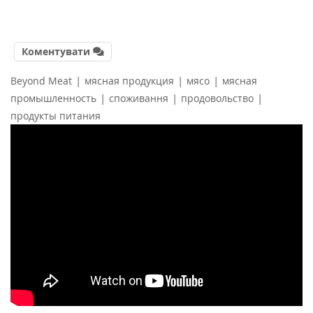
Коментувати
|
|
|
Beyond Meat
мясная продукция
мясо
мясная
|
|
|
промышленность
споживання
продовольство
продукты питания