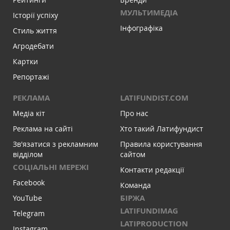
МУЛЬТИМЕДІА
Історії успіху
Інфографіка
Стиль життя
Агродебати
Картки
Репортажі
РЕКЛАМА
LATIFUNDIST.COM
Медіа кіт
Про нас
Реклама на сайті
Хто такий Латифундист
Зв'язатися з рекламним
Правила користування
відділом
сайтом
СОЦІАЛЬНІ МЕРЕЖІ
Контакти редакції
Facebook
Команда
БІРЖА
YouTube
LATIFUNDIMAG
Telegram
LATIPRODUCTION
Instagram