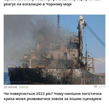
реагує на ескалацію в Чорному морі
3779
20 липня
Блоги
Чи повертається 2022 рік? Чому нинішня логістична
криза може розвиватися зовсім за іншим сценарієм