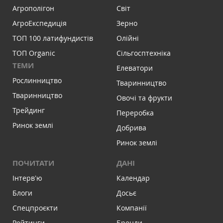
Агрополігон
Світ
АгроЕкспедиція
Зерно
ТОП 100 латифундистів
Олійні
ТОП Organic
Сільгосптехніка
ТЕМИ
Елеватори
Рослинництво
Тваринництво
Тваринництво
Овочі та фрукти
Трейдинг
Переробка
Ринок землі
Добрива
Ринок землі
ПОЧИТАТИ
ДАНІ
Інтервʼю
Календар
Блоги
Досьє
Спецпроєкти
Компанії
Рейтинги
Бренди