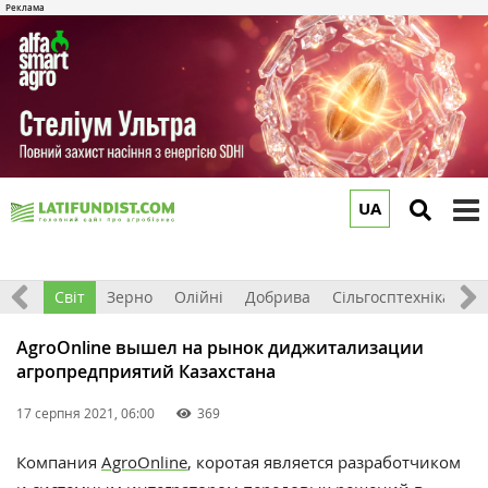
UA
to
m
ація
Світ
Зерно
Олійні
Добрива
Сільгосптехніка
П
AgroOnline вышел на рынок диджитализации
агропредприятий Казахстана
17 серпня 2021, 06:00
369
Компания
AgroOnline
, коротая является
разработчиком