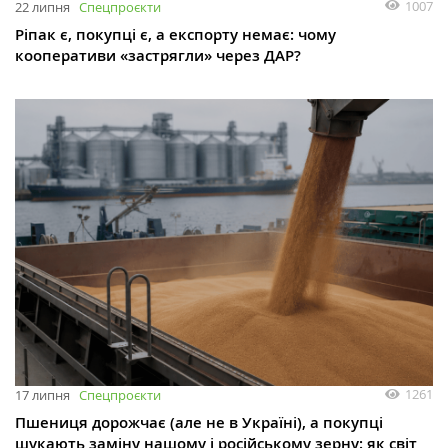
1007
22 липня
Спецпроєкти
Ріпак є, покупці є, а експорту немає: чому
кооперативи «застрягли» через ДАР?
1261
17 липня
Спецпроєкти
Пшениця дорожчає (але не в Україні), а покупці
шукають заміну нашому і російському зерну: як світ