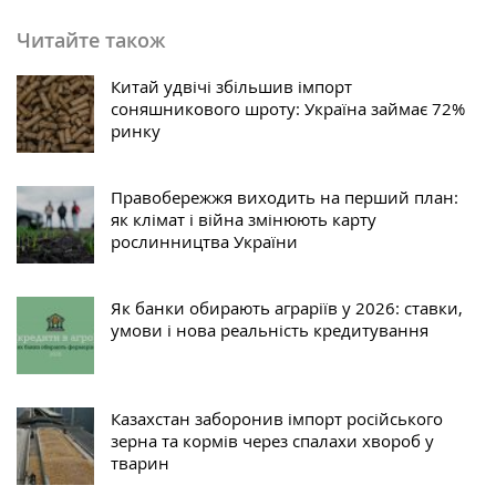
Читайте також
Китай удвічі збільшив імпорт
соняшникового шроту: Україна займає 72%
ринку
Правобережжя виходить на перший план:
як клімат і війна змінюють карту
рослинництва України
Як банки обирають аграріїв у 2026: ставки,
умови і нова реальність кредитування
Казахстан заборонив імпорт російського
зерна та кормів через спалахи хвороб у
тварин