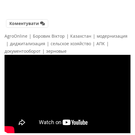
Коментувати
|
|
|
AgroOnline
Боровик Віктор
Казахстан
модернизация
|
|
|
|
диджитализация
сельское хозяйство
АПК
|
документооборот
зерновые