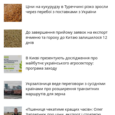
Ціни на кукурудзу в Туреччині різко зросли
через перебої з поставками з України
До завершення прийому заявок на експорт
ячменю та гороху до Китаю залишилося 12
днів
В Києві презентують дослідження про
майбутнє українського агросектору:
програма заходу
Укрзалізниця веде переговори з сусідніми
країнами про розширення транзитних
маршрутів для зерна
«Пшениця чекатиме кращих часів»: Олег
Заплетнюк про ціни, експорт і стратегію