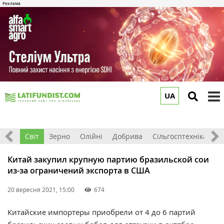
UA
to
m
ація
Світ
Зерно
Олійні
Добрива
Сільгосптехніка
П
Китай закупил крупную партию бразильской сои
из-за ограничений экспорта в США
20 вересня 2021, 15:00
674
Китайские импортеры приобрели от 4 до 6 партий