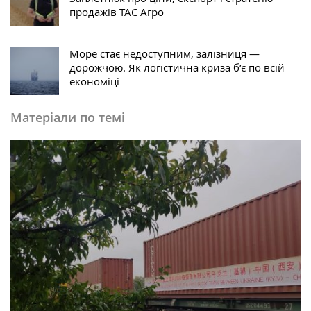
продажів ТАС Агро
Море стає недоступним, залізниця —
дорожчою. Як логістична криза б’є по всій
економіці
Матеріали по темі