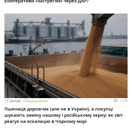
кооперативи «застрягли» через ДАР?
1298
17 липня
Спецпроєкти
Пшениця дорожчає (але не в Україні), а покупці
шукають заміну нашому і російському зерну: як світ
реагує на ескалацію в Чорному морі