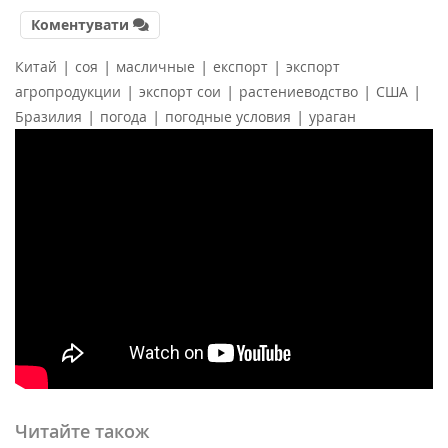
Коментувати
|
|
|
|
Китай
соя
масличные
експорт
экспорт
|
|
|
|
агропродукции
экспорт сои
растениеводство
США
|
|
|
Бразилия
погода
погодные условия
ураган
Читайте також