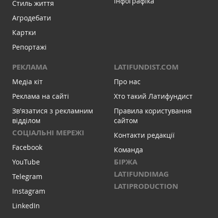
Інфографіка
Стиль життя
Агродебати
Картки
Репортажі
РЕКЛАМА
LATIFUNDIST.COM
Медіа кіт
Про нас
Реклама на сайті
Хто такий Латифундист
Зв'язатися з рекламним
Правила користування
відділом
сайтом
СОЦІАЛЬНІ МЕРЕЖІ
Контакти редакції
Facebook
Команда
БІРЖА
YouTube
LATIFUNDIMAG
Telegram
LATIPRODUCTION
Instagram
LinkedIn