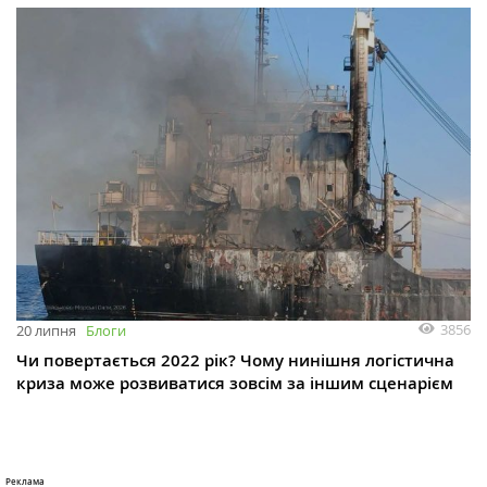
3856
20 липня
Блоги
Чи повертається 2022 рік? Чому нинішня логістична
криза може розвиватися зовсім за іншим сценарієм