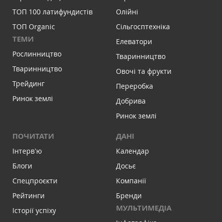
ТОП 100 латифундистів
Олійні
ТОП Organic
Сільгосптехніка
ТЕМИ
Елеватори
Рослинництво
Тваринництво
Тваринництво
Овочі та фрукти
Трейдинг
Переробка
Ринок землі
Добрива
Ринок землі
ПОЧИТАТИ
ДАНІ
Інтервʼю
Календар
Блоги
Досьє
Спецпроєкти
Компанії
Рейтинги
Бренди
МУЛЬТИМЕДІА
Історії успіху