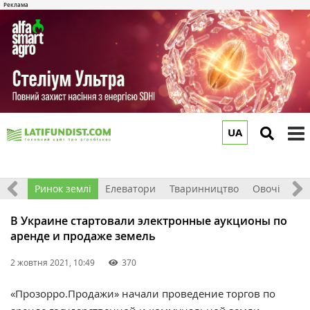
UA
to
m
обка
Ринок землі
Елеватори
Тваринництво
Овочі та фр
В Украине стартовали электронные аукционы по
аренде и продаже земель
2 жовтня 2021, 10:49
370
«Прозорро.Продажи»
начали проведение торгов по