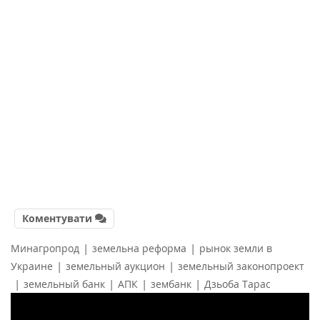
Коментувати
|
|
Минагропрод
земельна реформа
рынок земли в
|
|
Украине
земельный аукцион
земельный законопроект
|
|
|
|
земельный банк
АПК
зембанк
Дзьоба Тарас