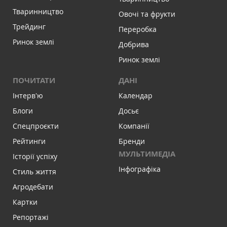
Тваринництво
Овочі та фрукти
Трейдинг
Переробка
Ринок землі
Добрива
Ринок землі
ПОЧИТАТИ
ДАНІ
Інтервʼю
Календар
Блоги
Досьє
Спецпроєкти
Компанії
Рейтинги
Бренди
МУЛЬТИМЕДІА
Історії успіху
Інфографіка
Стиль життя
Агродебати
Картки
Репортажі