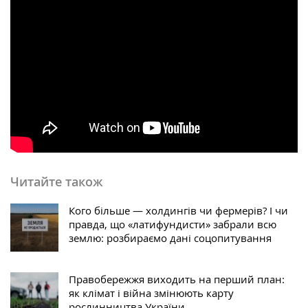
Читайте також
Кого більше — холдингів чи фермерів? І чи
правда, що «латифундисти» забрали всю
землю: розбираємо дані соцопитування
Правобережжя виходить на перший план:
як клімат і війна змінюють карту
рослинництва України