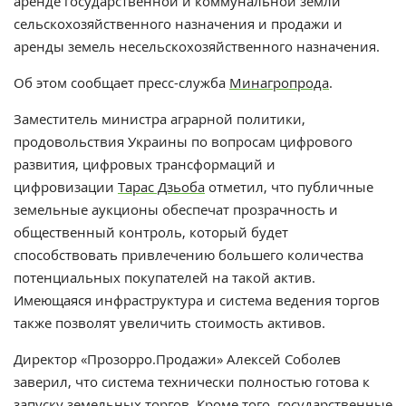
аренде государственной и коммунальной земли
сельскохозяйственного назначения и продажи и
аренды земель несельскохозяйственного назначения.
Об этом сообщает пресс-служба
Минагропрода
.
З
аместитель министра аграрной политики,
продовольствия Украины по вопросам цифрового
развития, цифровых трансформаций и
цифровизации
Тарас Дзьоба
отметил, что публичные
земельные аукционы обеспечат прозрачность и
общественный контроль, который будет
способствовать привлечению большего количества
потенциальных покупателей на такой актив.
Имеющаяся инфраструктура и система ведения торгов
также позволят увеличить стоимость активов.
Директор «Прозорро.Продажи» Алексей Соболев
заверил, что система технически полностью готова к
запуску земельных торгов. Кроме того, государственные