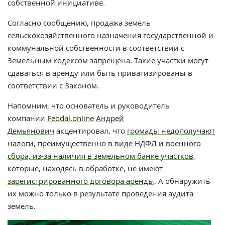
собственной инициативе.
Согласно сообщению, продажа земель
сельскохозяйственного назначения государственной и
коммунальной собственности в соответствии с
Земельным кодексом запрещена. Такие участки могут
сдаваться в аренду или быть приватизированы в
соответствии с Законом.
Напомним, что
основатель и руководитель
компании
Feodal.online
Андрей
Демьянович
акцентировал, что
громады недополучают
налоги, преимущественно в виде НДФЛ и военного
сбора, из-за наличия в земельном банке участков,
которые, находясь в обработке, не имеют
зарегистрированного договора аренды
. А обнаружить
их можно только в результате проведения аудита
земель.