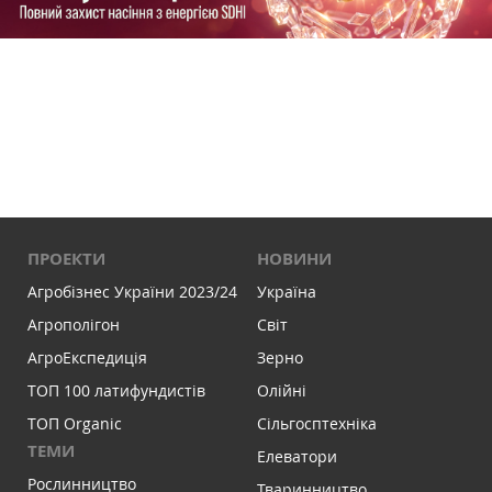
ПРОЕКТИ
НОВИНИ
Агробізнес України 2023/24
Україна
Агрополігон
Світ
АгроЕкспедиція
Зерно
ТОП 100 латифундистів
Олійні
ТОП Organic
Сільгосптехніка
ТЕМИ
Елеватори
Рослинництво
Тваринництво