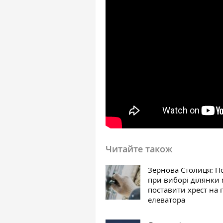
Читайте також
Зернова Столиця: 
при виборі ділянки
поставити хрест на 
елеватора