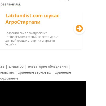
правлениям
.
Latifundist.com шукає
АгроСтартапи
Головний сайт про агробізнес
Latifundist.com готовий завести досьє
для найкращих аграрних стартапів
України
|
|
|
сть
елеватор
елеваторне обладнання
|
|
тельство
хранение зерновых
хранение
орудование