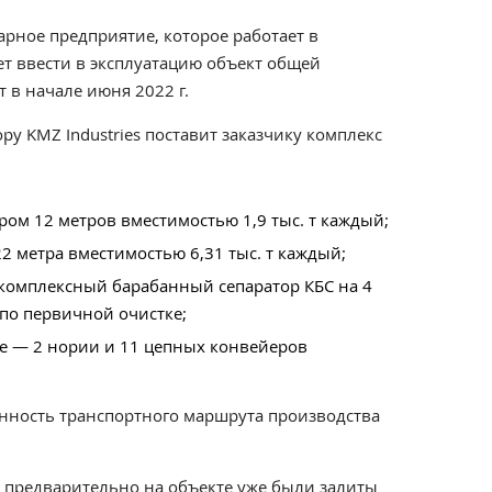
арное предприятие, которое работает в
т ввести в эксплуатацию объект общей
 т
в начале июня 2022 г.
ру KMZ Industries поставит заказчику комплекс
тром 12 метров вместимостью 1,9 тыс. т каждый;
2 метра вместимостью 6,31 тыс. т каждый;
комплексный барабанный сепаратор КБС на 4
по первичной очистке;
е — 2 нории и 11 цепных конвейеров
енность транспортного маршрута производства
 п
редварительно на объекте уже были залиты