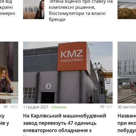
я від
Тетяна Яценко про ставку на
країні
комплексні рішення,
лімерні
біостимулятори та власні
бренди
1052
441
1 грудня 2021
Новини
30 листоп
ку
На Карлівський машинобудівний
Назван
ів у
завод перевезуть 47 одиниць
при як
елеваторного обладнання з
побуду