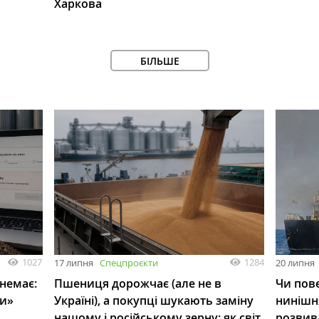
Харкова
БІЛЬШЕ
1027
1284
17 липня
Спецпроєкти
20 липня
 немає:
Пшениця дорожчає (але не в
Чи пове
ли»
Україні), а покупці шукають заміну
нинішн
нашому і російському зерну: як світ
розвив