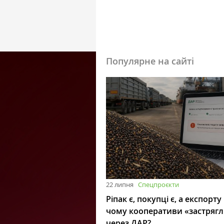
Популярне на сайті
22 липня
Спецпроєкти
Ріпак є, покупці є, а експорту
чому кооперативи «застряг
через ДАР?