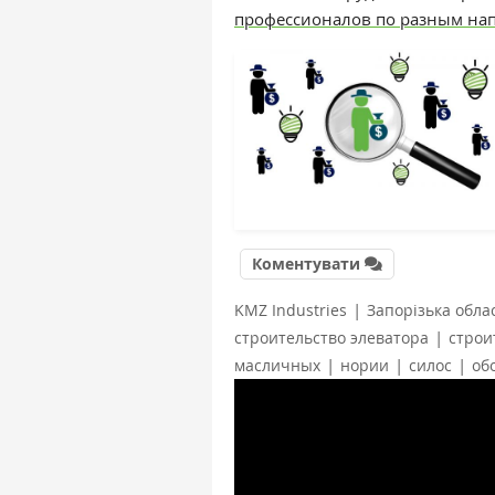
профессионалов по разным на
Коментувати
|
KMZ Industries
Запорізька обла
|
строительство элеватора
строи
|
|
|
масличных
нории
силос
об