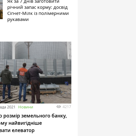
Як за 7 днів заготовити
річний запас корму: досвід
Сігнет-Мілк із полімерними
рукавами
4217
ада 2021
Новини
о розмір земельного банку,
ому найвигідніше
вати елеватор