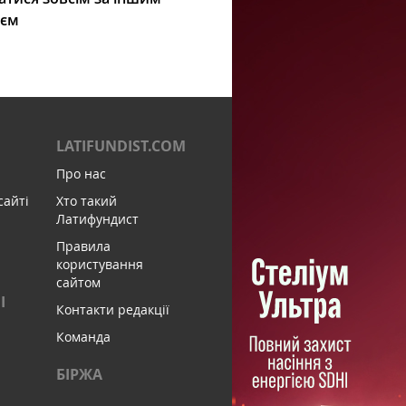
ієм
LATIFUNDIST.COM
Про нас
сайті
Хто такий
Латифундист
Правила
користування
сайтом
І
Контакти редакції
Команда
БІРЖА