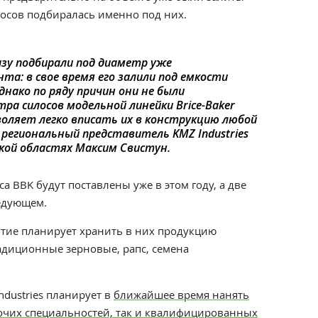
лосов подбиралась именно под них.
сразу подбирали под диаметр уже
а: в свое время его залили под емкости
днако по ряду причин они не были
ра силосов модельной линейки Brice-Baker
воляет легко вписать их в конструкцию любой
 региональный представитель KMZ Industries
ской областях Максим Свистун.
са BBK будут поставлены уже в этом году, а две
едующем.
ятие
планирует хранить в них продукцию
адиционные зерновые, рапс, семена
dustries планирует в
ближайшее время нанять
бочих специальностей, так и квалифицированных