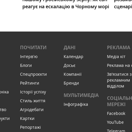
реагує на ескалацію в Чорному морі
сценар
ПОЧИТАТИ
ДАНІ
РЕКЛАМА
Інтервʼю
Календар
Медіа кіт
Блоги
Досьє
Реклама на 
Спецпроєкти
Компанії
Зв'язатися з
рекламним
Рейтинги
Бренди
відділом
хніка
Історії успіху
МУЛЬТИМЕДІА
СОЦІАЛЬН
Стиль життя
МЕРЕЖІ
Інфографіка
тво
Агродебати
Facebook
рукти
Картки
YouTube
Репортажі
Telegram