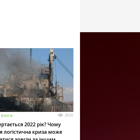
3830
Блоги
ртається 2022 рік? Чому
я логістична криза може
атися зовсім за іншим