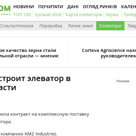
НОВИНИ
ПОЧИТАТИ
ДАНІ
ОГЛЯД РИНКІВ
КАЛЕ
ТОП 100
Урожай 2026
Карта елеваторів
Біржа
Трейд
Сільгосптехніка
Переробка
Ринок землі
Елеватори
Тва
е качество зерна стали
Corteva Agriscience н
льной отрасли — мнение
руководителем
строит элеватор в
Реклама
асти
чила
контракт на комплексную поставку
тора.
 компании KMZ Industries.