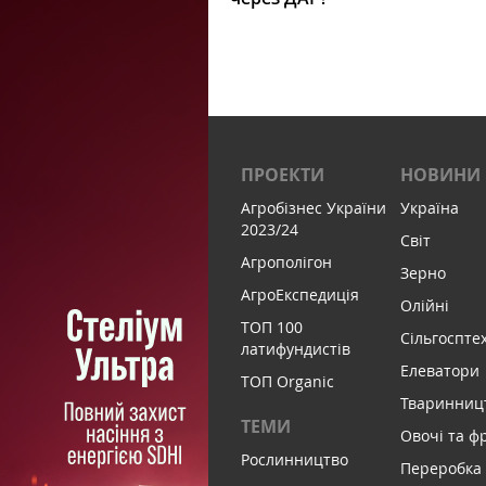
ПРОЕКТИ
НОВИНИ
Агробізнес України
Україна
2023/24
Світ
Агрополігон
Зерно
АгроЕкспедиція
Олійні
ТОП 100
Сільгоспте
латифундистів
Елеватори
ТОП Organic
Тваринниц
ТЕМИ
Овочі та ф
Рослинництво
Переробка