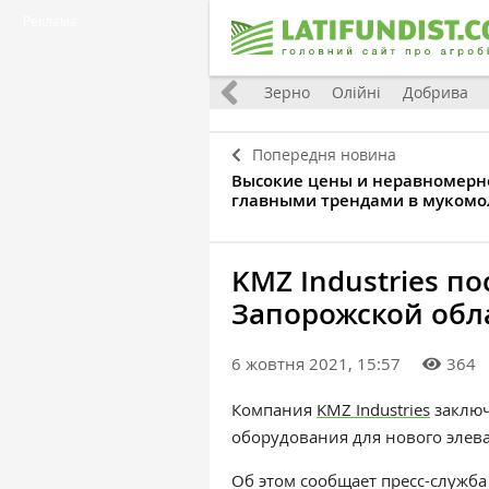
Реклама
Україна
Євроінтеграція
Світ
Зерно
Олійні
Добрива
Попередня новина
Высокие цены и неравномерно
главными трендами в мукомо
KMZ Industries по
Запорожской обл
6 жовтня 2021, 15:57
364
Компания
KMZ Industries
заклю
оборудования для нового элева
Об этом сообщает пресс-служба