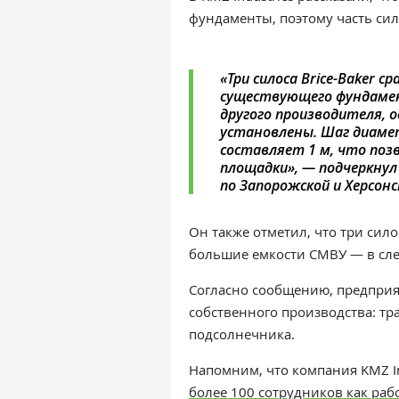
фундаменты, поэтому часть си
«Три силоса Brice-Baker 
существующего фундамент
другого производителя, о
установлены. Шаг диамет
составляет 1 м, что поз
площадки», — подчеркнул
по Запорожской и Херсон
Он также отметил, что т
ри сило
большие емкости СМВУ — в сл
Согласно сообщению, предпри
собственного производства: тр
подсолнечника.
Напомним, что компания KMZ In
более 100 сотрудников как ра