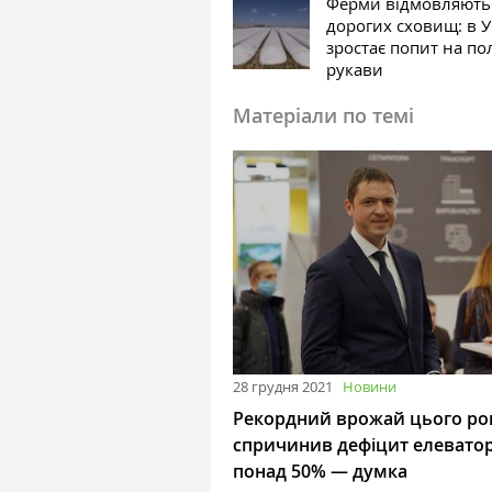
Ферми відмовляютьс
дорогих сховищ: в У
зростає попит на по
рукави
Матеріали по темі
28 грудня 2021
Новини
Рекордний врожай цього ро
спричинив дефіцит елеватор
понад 50% — думка