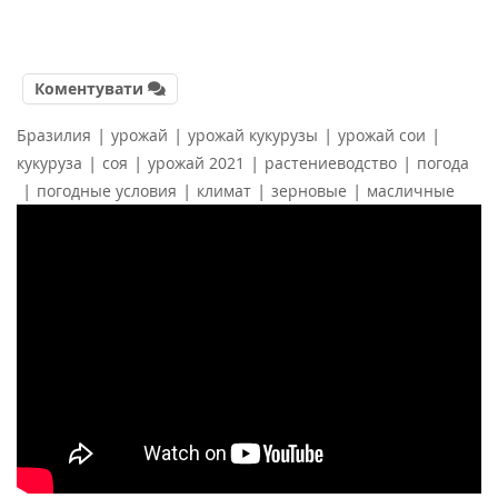
Коментувати
|
|
|
|
Бразилия
урожай
урожай кукурузы
урожай сои
|
|
|
|
кукуруза
соя
урожай 2021
растениеводство
погода
|
|
|
|
погодные условия
климат
зерновые
масличные