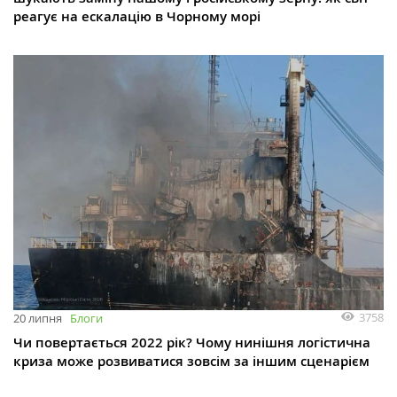
реагує на ескалацію в Чорному морі
3758
20 липня
Блоги
Чи повертається 2022 рік? Чому нинішня логістична
криза може розвиватися зовсім за іншим сценарієм