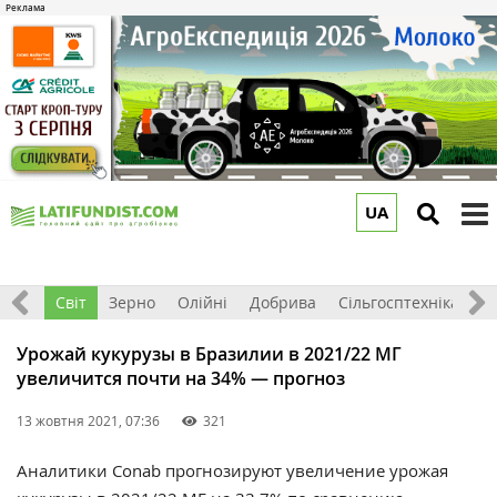
UA
to
m
ація
Світ
Зерно
Олійні
Добрива
Сільгосптехніка
П
Урожай кукурузы в Бразилии в 2021/22 МГ
увеличится почти на 34% — прогноз
13 жовтня 2021, 07:36
321
Аналитики
Conab прогнозируют увеличение урожая