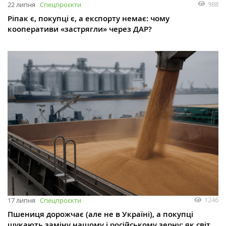
988
22 липня
Спецпроєкти
Ріпак є, покупці є, а експорту немає: чому
кооперативи «застрягли» через ДАР?
1246
17 липня
Спецпроєкти
Пшениця дорожчає (але не в Україні), а покупці
шукають заміну нашому і російському зерну: як світ