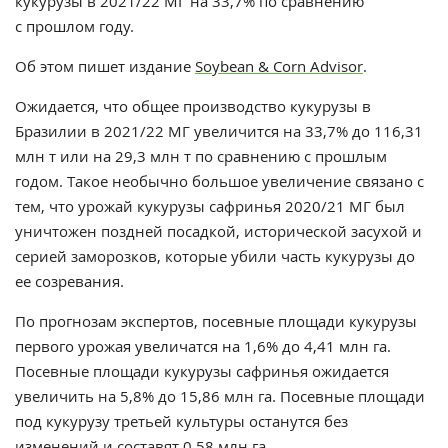
кукурузы в 2021/22 МГ на 33,7% по сравнению
с прошлом году.
Об этом пишет издание
Soybean & Corn Advisor
.
Ожидается, что общее производство кукурузы в
Бразилии в 2021/22 МГ увеличится на 33,7% до 116,31
млн т или на 29,3 млн т по сравнению с прошлым
годом. Такое необычно большое увеличение связано с
тем, что урожай кукурузы сафринья 2020/21 МГ был
уничтожен поздней посадкой, исторической засухой и
серией заморозков, которые убили часть кукурузы до
ее созревания.
По прогнозам экспертов, посевные площади кукурузы
первого урожая увеличатся на 1,6% до 4,41 млн га.
Посевные площади кукурузы сафринья ожидается
увеличить на 5,8% до 15,86 млн га. Посевные площади
под кукурузу третьей культуры останутся без
изменений и составят 0,58 млн га.