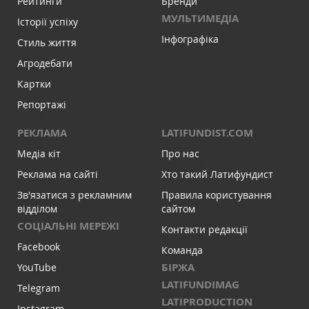
Рейтинги
Бренди
МУЛЬТИМЕДІА
Історії успіху
Інфографіка
Стиль життя
Агродебати
Картки
Репортажі
РЕКЛАМА
LATIFUNDIST.COM
Медіа кіт
Про нас
Реклама на сайті
Хто такий Латифундист
Зв'язатися з рекламним
Правила користування
відділом
сайтом
СОЦІАЛЬНІ МЕРЕЖІ
Контакти редакції
Facebook
Команда
БІРЖА
YouTube
LATIFUNDIMAG
Telegram
LATIPRODUCTION
Instagram