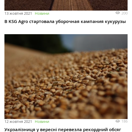
200
13 жовтня 2021
Новини
В KSG Agro стартовала уборочная кампания кукурузы
186
12 жовтня 2021
Новини
Укрзалізниця у вересні перевезла рекордний обсяг