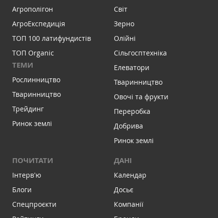
Агрополігон
Світ
АгроЕкспедиція
Зерно
ТОП 100 латифундистів
Олійні
ТОП Organic
Сільгосптехніка
ТЕМИ
Елеватори
Рослинництво
Тваринництво
Тваринництво
Овочі та фрукти
Трейдинг
Переробка
Ринок землі
Добрива
Ринок землі
ПОЧИТАТИ
ДАНІ
Інтервʼю
Календар
Блоги
Досьє
Спецпроєкти
Компанії