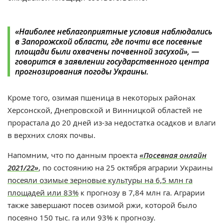
«Наиболее неблагоприятные условия наблюдались
в Запорожской области, где почти все посевные
площади были охвачены почвенной засухой», —
говорится в заявлении государственного центра
прогнозирования погоды Украины.
Кроме того, озимая пшеница в некоторых районах
Херсонской, Днепровской и Винницкой областей не
прорастала до 20 дней из-за недостатка осадков и влаги
в верхних слоях почвы.
Напомним, что по данным проекта
«Посевная онлайн
2021/22»
, по состоянию на 25 октября аграрии Украины
посеяли озимые зерновые культуры на 6,5 млн га
площадей или 83%
к прогнозу в 7,84 млн га. Аграрии
также завершают посев озимой ржи, которой было
посеяно 150 тыс. га или 93% к прогнозу.