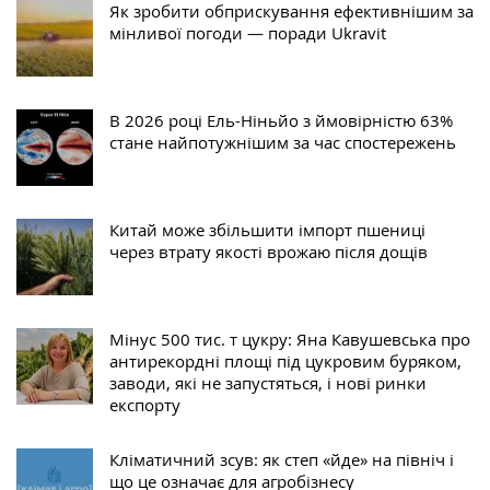
Як зробити обприскування ефективнішим за
мінливої погоди — поради Ukravit
В 2026 році Ель-Ніньйо з ймовірністю 63%
стане найпотужнішим за час спостережень
Китай може збільшити імпорт пшениці
через втрату якості врожаю після дощів
Мінус 500 тис. т цукру: Яна Кавушевська про
антирекордні площі під цукровим буряком,
заводи, які не запустяться, і нові ринки
експорту
Кліматичний зсув: як степ «йде» на північ і
що це означає для агробізнесу