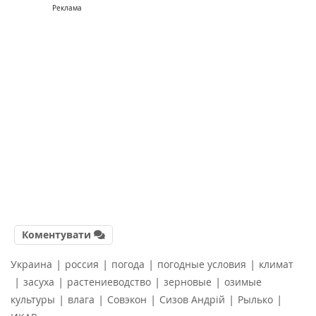
Реклама
Коментувати
|
|
|
|
Украина
россия
погода
погодные условия
климат
|
|
|
|
засуха
растениеводство
зерновые
озимые
|
|
|
|
|
культуры
влага
Совэкон
Сизов Андрій
Рылько