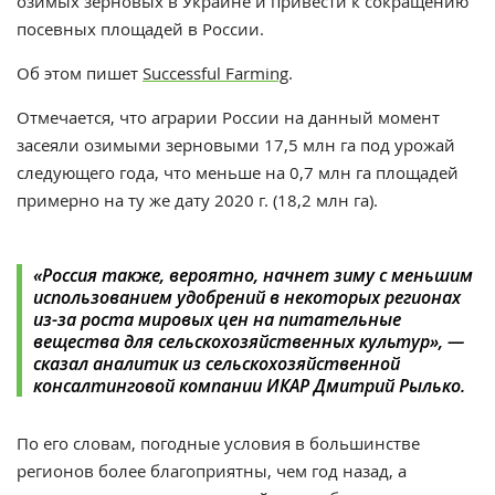
озимых зерновых в Украине и привести к сокращению
посевных площадей в России.
Об этом пишет
Successful Farming
.
Отмечается, что аграрии России на данный момент
засеяли озимыми зерновыми 17,5 млн га под урожай
следующего года, что меньше на 0,7 млн га площадей
примерно на ту же дату 2020 г. (18,2 млн га).
«Россия также, вероятно, начнет зиму с меньшим
использованием удобрений в некоторых регионах
из-за роста мировых цен на питательные
вещества для сельскохозяйственных культур
», —
сказал аналитик из сельскохозяйственной
консалтинговой компании ИКАР Дмитрий Рылько.
По его словам, погодные условия в большинстве
регионов более благоприятны, чем год назад, а