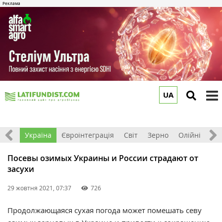
UA
to
m
Все
Україна
Євроінтеграція
Світ
Зерно
Олійні
До
Посевы озимых Украины и России страдают от
засухи
29 жовтня 2021, 07:37
726
Продолжающаяся сухая погода может помешать севу