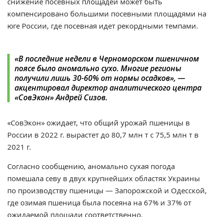
снижение посевных площадей может быть
компенсировано большими посевными площадями на
юге России, где посевная идет рекордными темпами.
«
В последние недели в Черноморском пшеничном
поясе было аномально сухо. Многие регионы
получили лишь 30-60% от нормы осадков
», —
акцентировал директор аналитического центра
«СовЭкон» Андрей Сизов.
«СовЭкон» ожидает, что общий урожай пшеницы в
России в 2022 г. вырастет до 80,7 млн т с 75,5 млн т в
2021 г.
Согласно сообщению, аномально сухая погода
помешала севу в двух крупнейших областях Украины
по производству пшеницы — Запорожской и Одесской,
где озимая пшеница была посеяна на 67% и 37% от
ожидаемой площади соответственно.