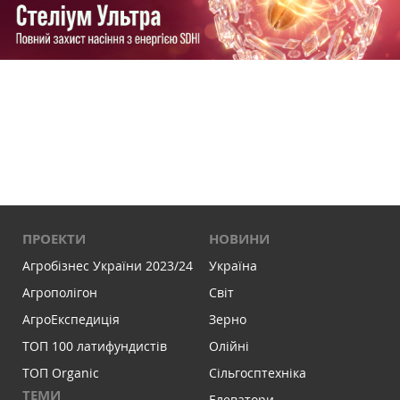
ПРОЕКТИ
НОВИНИ
Агробізнес України 2023/24
Україна
Агрополігон
Світ
АгроЕкспедиція
Зерно
ТОП 100 латифундистів
Олійні
ТОП Organic
Сільгосптехніка
ТЕМИ
Елеватори