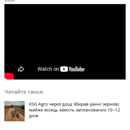
ИКАР
Читайте також
KSG Agro через дощі збирав ранні зернові
майже місяць замість запланованих 10–12
днів