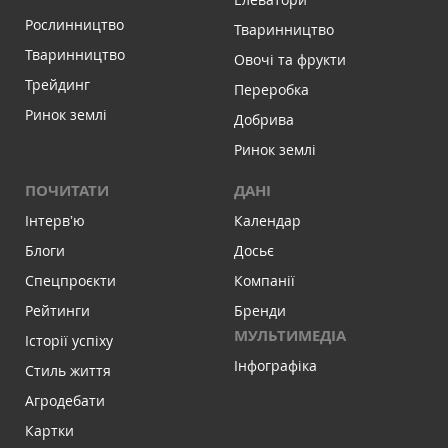
Рослинництво
Тваринництво
Тваринництво
Овочі та фрукти
Трейдинг
Переробка
Ринок землі
Добрива
Ринок землі
ПОЧИТАТИ
ДАНІ
Інтервʼю
Календар
Блоги
Досьє
Спецпроєкти
Компанії
Рейтинги
Бренди
МУЛЬТИМЕДІА
Історії успіху
Інфографіка
Стиль життя
Агродебати
Картки