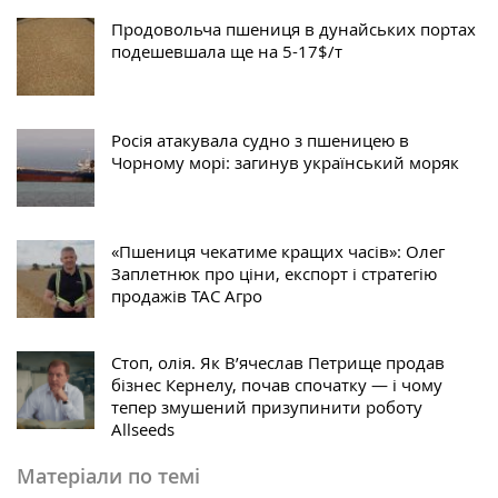
Продовольча пшениця в дунайських портах
подешевшала ще на 5-17$/т
Росія атакувала судно з пшеницею в
Чорному морі: загинув український моряк
«Пшениця чекатиме кращих часів»: Олег
Заплетнюк про ціни, експорт і стратегію
продажів ТАС Агро
Стоп, олія. Як В’ячеслав Петрище продав
бізнес Кернелу, почав спочатку — і чому
тепер змушений призупинити роботу
Allseeds
Матеріали по темі