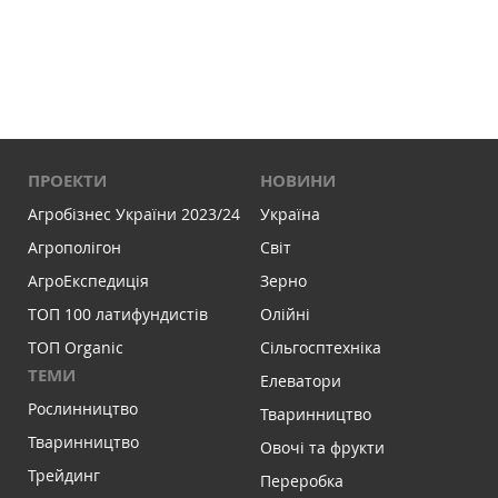
ПРОЕКТИ
НОВИНИ
Агробізнес України 2023/24
Україна
Агрополігон
Світ
АгроЕкспедиція
Зерно
ТОП 100 латифундистів
Олійні
ТОП Organic
Сільгосптехніка
ТЕМИ
Елеватори
Рослинництво
Тваринництво
Тваринництво
Овочі та фрукти
Трейдинг
Переробка