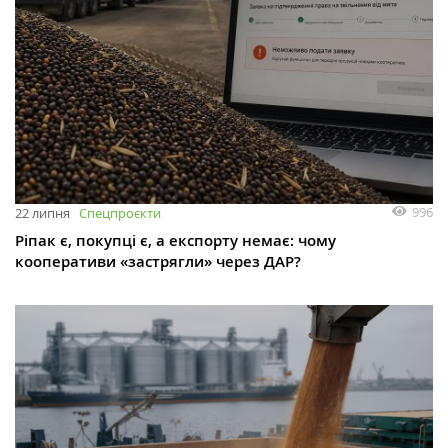
996
22 липня
Спецпроєкти
Ріпак є, покупці є, а експорту немає: чому
кооперативи «застрягли» через ДАР?