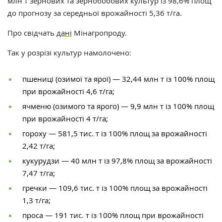
млн т зернових та зернобобових культур із 98,6% площ
до прогнозу за середньої врожайності 5,36 т/га.
Про свідчать
дані
Мінагропроду.
Так у розрізі культур намолочено:
пшениці (озимої та ярої) — 32,44 млн т із 100% площ
при врожайності 4,6 т/га;
ячменю (озимого та ярого) — 9,9 млн т із 100% площ
при врожайності 4 т/га;
гороху — 581,5 тис. т із 100% площ за врожайності
2,42 т/га;
кукурудзи — 40 млн ​​т із 97,8% площ за врожайності
7,47 т/га;
гречки — 109,6 тис. т із 100% площ за врожайності
1,3 т/га;
проса — 191 тис. т із 100% площ при врожайності