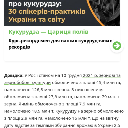
Кукурудза — Цариця полів
Курс-рекордсмен для ваших кукурудзяних
рекордів
Довідка:
У Росії станом на
10 грудня
2021 р. зернові та
зернобобові культури
обмолочено з площі 45,4 млн га,
намолочено
126,8
млн т зерна. З них пшениця
обмолочена з площі 27,8 млн га, намолочено 79 млн т
зерна. Ячмінь обмолочено з площі 7,9 млн га,
намолочено 18,9 млн т. Кукурудзу на зерно обмолочено
з площі 2,9 млн га, намолочено 16 млн т, що на звітну
дату відстає за темпами збирання врожаю в Україні 2,5