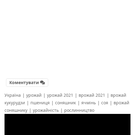
Коментувати
|
|
|
|
Україна
урожай
урожай 2021
врожай 2021
врожай
|
|
|
|
|
кукурудзи
пшениця
соняшник
ячмінь
соя
врожай
|
|
соняшнику
урожайність
рослинництво