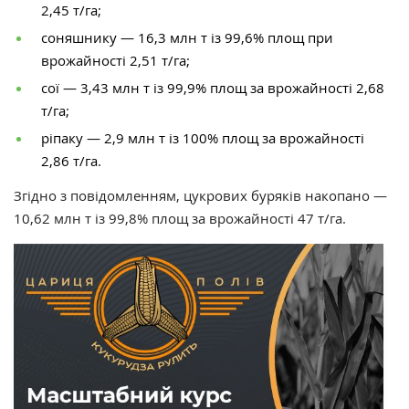
2,45 т/га;
соняшнику — 16,3 млн т із 99,6% площ при
врожайності 2,51 т/га;
сої — 3,43 млн т із 99,9% площ за врожайності 2,68
т/га;
ріпаку — 2,9 млн т із 100% площ за врожайності
2,86 т/га.
Згідно з повідомленням, цукрових буряків накопано —
10,62 млн т із 99,8% площ за врожайності 47 т/га.