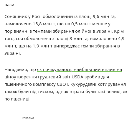
рази.
Соняшник у Росії обмолочений із площі 9,6 млн га,
намолочено 15,8 млн т, що на 0,5 млн т менше у
порівнянні з темпами збирання олійної в Україні. Крім
того, соя обмолочена з площі 3 млн га, намолочено 4,9
млн т, що на 1,9 млн т випереджає темпи збирання в
Україні.
Нагадаємо, що
як і очікувалося, найбільший вплив на
ціноутворення грудневий звіт USDA зробив для
пшеничного комплексу CBOT
. Кукурудзяні котирування
також були під тиском, однак втрати були такі великі, як
по пшениці.
Реклама