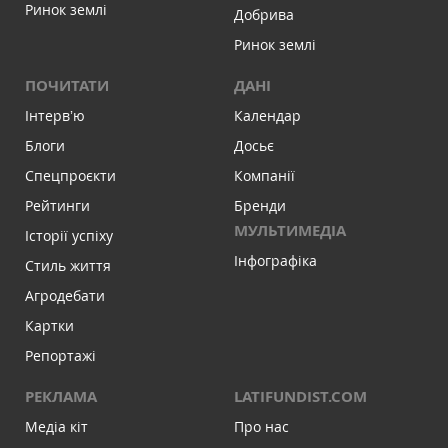
Ринок землі
Добрива
Ринок землі
ПОЧИТАТИ
ДАНІ
Інтервʼю
Календар
Блоги
Досьє
Спецпроєкти
Компанії
Рейтинги
Бренди
МУЛЬТИМЕДІА
Історії успіху
Інфографіка
Стиль життя
Агродебати
Картки
Репортажі
РЕКЛАМА
LATIFUNDIST.COM
Медіа кіт
Про нас