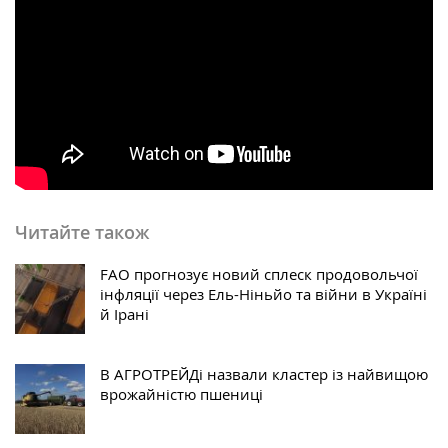
Читайте також
FAO прогнозує новий сплеск продовольчої
інфляції через Ель-Ніньйо та війни в Україні
й Ірані
В АГРОТРЕЙДі назвали кластер із найвищою
врожайністю пшениці