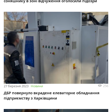
соняшнику в зоні відчуження оголосили підозри
256
27 березня 2023
Новини
ДБР повернуло вкрадене елеваторне обладнання
підприємству з Харківщини