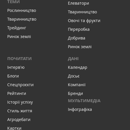
ТЕМИ
Елеватори
Рослинництво
Тваринництво
Тваринництво
Овочі та фрукти
Трейдинг
Переробка
Ринок землі
Добрива
Ринок землі
ПОЧИТАТИ
ДАНІ
Інтервʼю
Календар
Блоги
Досьє
Спецпроєкти
Компанії
Рейтинги
Бренди
МУЛЬТИМЕДІА
Історії успіху
Інфографіка
Стиль життя
Агродебати
Картки