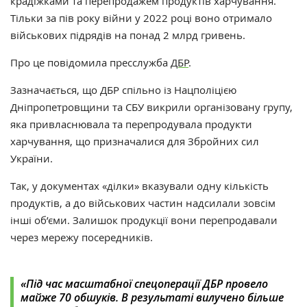
крадіжками та перепродажем продуктів харчування.
Тільки за пів року війни у 2022 році воно отримало
військових підрядів на понад 2 млрд гривень.
Про це повідомила пресслужба
ДБР
.
Зазначається, що ДБР спільно із Нацполіцією
Дніпропетровщини та СБУ викрили організовану групу,
яка привласнювала та перепродувала продукти
харчування, що призначалися для Збройних сил
України.
Так, у документах «ділки‎»‎ вказували одну кількість
продуктів, а до військових частин надсилали зовсім
інші об’єми. Залишок продукції вони перепродавали
через мережу посередників.
«Під час масштабної спецоперації ДБР провело
майже 70 обшуків. В результаті вилучено більше