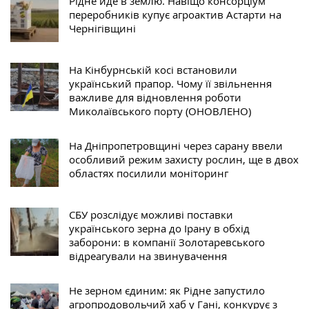
Рідне йде в землю. Навіщо консорціум
переробників купує агроактив Астарти на
Чернігівщині
На Кінбурнській косі встановили
український прапор. Чому її звільнення
важливе для відновлення роботи
Миколаївського порту (ОНОВЛЕНО)
На Дніпропетровщині через сарану ввели
особливий режим захисту рослин, ще в двох
областях посилили моніторинг
СБУ розслідує можливі поставки
українського зерна до Ірану в обхід
заборони: в компанії Золотаревського
відреагували на звинувачення
Не зерном єдиним: як Рідне запустило
агропродовольчий хаб у Гані, конкурує з