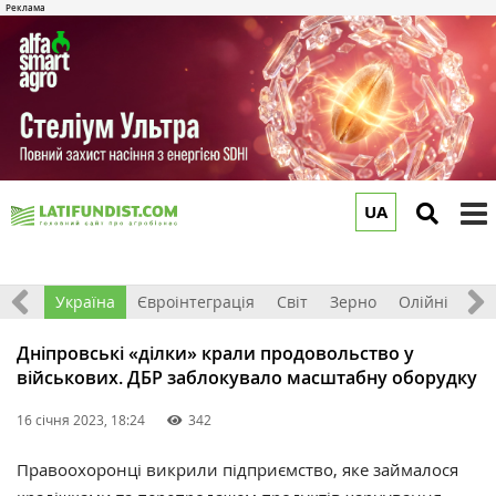
UA
to
m
Все
Україна
Євроінтеграція
Світ
Зерно
Олійні
До
Дніпровські «‎ділки»‎ крали продовольство у
військових. ДБР заблокувало масштабну оборудку
16 січня 2023, 18:24
342
Правоохоронці викрили підприємство, яке займалося