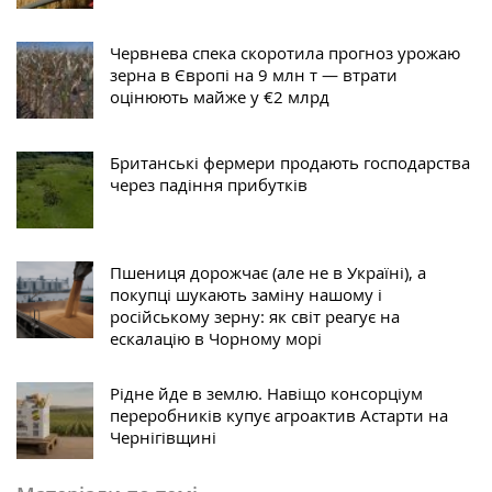
Червнева спека скоротила прогноз урожаю
зерна в Європі на 9 млн т — втрати
оцінюють майже у €2 млрд
Британські фермери продають господарства
через падіння прибутків
Пшениця дорожчає (але не в Україні), а
покупці шукають заміну нашому і
російському зерну: як світ реагує на
ескалацію в Чорному морі
Рідне йде в землю. Навіщо консорціум
переробників купує агроактив Астарти на
Чернігівщині