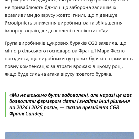
не приваблюють бджіл і що заборона залишає їх
вразливими до вірусу жовтої гнилі, що підвищує
ймовірність зниження виробництва та збільшення
імпорту з країн, де дозволені неонікотиноїди.
Група виробників цукрових буряків CGB заявила, що
міністр сільського господарства Франції Марк Фесно
погодився, що виробники цукрових буряків отримають
повну компенсацію за втрати врожаю в цьому році,
якщо буде сильна атака вірусу жовтого буряка.
«Ми не можемо бути задоволені, але наразі це має
дозволити фермерам сіяти і знайти інші рішення
на 2024 і 2025 роки‎»‎, — сказав президент CGB
Франк Сандер,