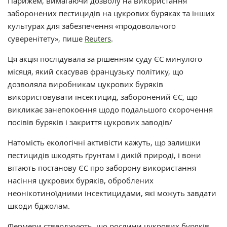
Парижем, вимагаючи дозволу на використання
заборонених пестицидів на цукрових буряках та інших
культурах для забезпечення «продовольчого
суверенітету‎»‎, пише
Reuters
.
Ця акція послідувала за рішенням суду ЄС минулого
місяця, який скасував французьку політику, що
дозволяла виробникам цукрових буряків
використовувати інсектицид, заборонений ЄС, що
викликає занепокоєння щодо подальшого скорочення
посівів буряків і закриття цукрових заводів/
Натомість екологічні активісти кажуть, що залишки
пестицидів шкодять ґрунтам і дикій природі, і вони
вітають постанову ЄС про заборону використання
насіння цукрових буряків, оброблених
неонікотиноїдними інсектицидами, які можуть завдати
шкоди бджолам.
Фермери стверджують, що рослини цукрових буряків