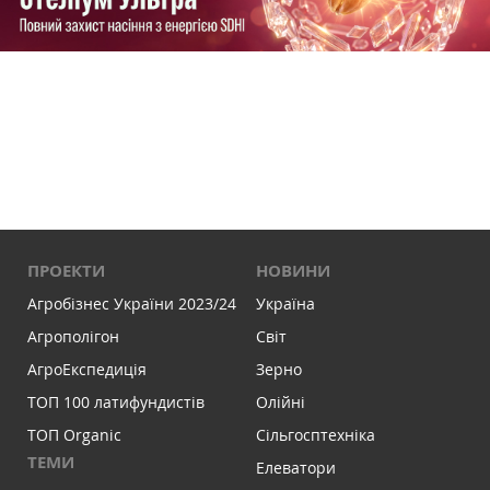
ПРОЕКТИ
НОВИНИ
Агробізнес України 2023/24
Україна
Агрополігон
Світ
АгроЕкспедиція
Зерно
ТОП 100 латифундистів
Олійні
ТОП Organic
Сільгосптехніка
ТЕМИ
Елеватори