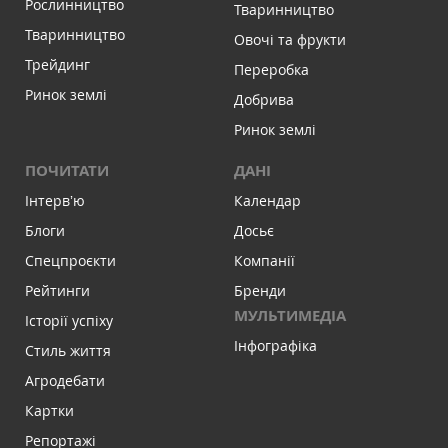
Рослинництво
Тваринництво
Тваринництво
Овочі та фрукти
Трейдинг
Переробка
Ринок землі
Добрива
Ринок землі
ПОЧИТАТИ
ДАНІ
Інтервʼю
Календар
Блоги
Досьє
Спецпроєкти
Компанії
Рейтинги
Бренди
МУЛЬТИМЕДІА
Історії успіху
Інфографіка
Стиль життя
Агродебати
Картки
Репортажі