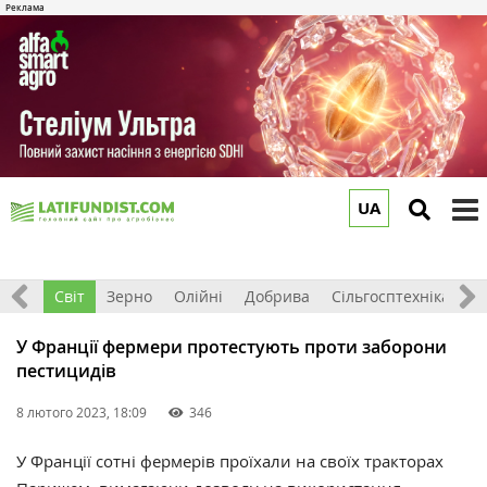
UA
to
m
ація
Світ
Зерно
Олійні
Добрива
Сільгосптехніка
П
У Франції фермери протестують проти заборони
пестицидів
8 лютого 2023, 18:09
346
У Франції сотні фермерів проїхали на своїх тракторах