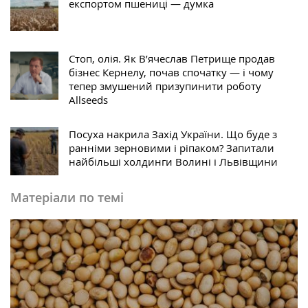
експортом пшениці — думка
Стоп, олія. Як В’ячеслав Петрище продав
бізнес Кернелу, почав спочатку — і чому
тепер змушений призупинити роботу
Allseeds
Посуха накрила Захід України. Що буде з
ранніми зерновими і ріпаком? Запитали
найбільші холдинги Волині і Львівщини
Матеріали по темі