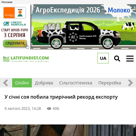
UA
to
m
ерно
Олійні
Добрива
Сільгосптехніка
Переробка
Рин
У січні соя побила трирічний рекорд експорту
9 лютого 2023, 14:28
606