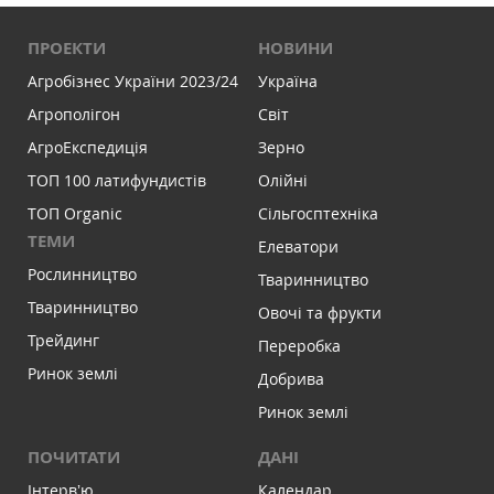
ПРОЕКТИ
НОВИНИ
Агробізнес України 2023/24
Україна
Агрополігон
Світ
АгроЕкспедиція
Зерно
ТОП 100 латифундистів
Олійні
ТОП Organic
Сільгосптехніка
ТЕМИ
Елеватори
Рослинництво
Тваринництво
Тваринництво
Овочі та фрукти
Трейдинг
Переробка
Ринок землі
Добрива
Ринок землі
ПОЧИТАТИ
ДАНІ
Інтервʼю
Календар