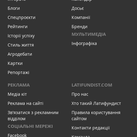
Блоги
Досьє
Спецпроєкти
Компанії
Рейтинги
Бренди
МУЛЬТИМЕДІА
Історії успіху
Інфографіка
Стиль життя
Агродебати
Картки
Репортажі
РЕКЛАМА
LATIFUNDIST.COM
Медіа кіт
Про нас
Реклама на сайті
Хто такий Латифундист
Зв'язатися з рекламним
Правила користування
відділом
сайтом
СОЦІАЛЬНІ МЕРЕЖІ
Контакти редакції
Facebook
Команда