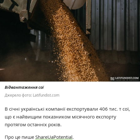
Відвантаження сої
Джерело фото: Latifundist.com
В січні українські компанії експортували 406 тис. т сої,
що є найвищим показником місячного експорту
протягом останніх років.
Про це пише
ShareUaPotential
.