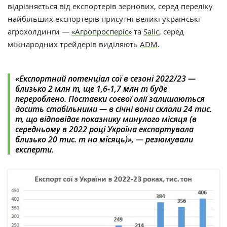
відрізняється від експортерів зернових, серед переліку
найбільших експортерів присутні великі українські
агрохолдинги —
«‎Агропросперіс»
та
Salic
, серед
міжнародних трейдерів виділяють
ADM
.
«‎Експортний потенціал сої в сезоні 2022/23 —
близько 2 млн т, ще 1,6-1,7 млн т буде
перероблено. Поставки соєвої олії залишаються
досить стабільними — в січні вони склали 24 тис.
т, що відповідає показнику минулого місяця (в
середньому в 2022 році Україна експортувала
близько 20 тис. т на місяць)», — резюмували
експерти.