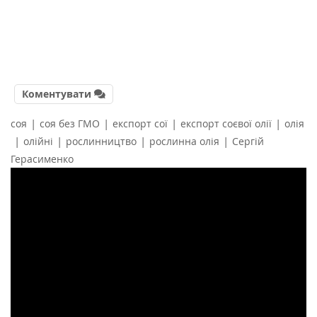
Коментувати
|
|
|
|
соя
соя без ГМО
експорт сої
експорт соєвої олії
олія
|
|
|
|
олійні
рослинництво
рослинна олія
Сергій
Герасименко