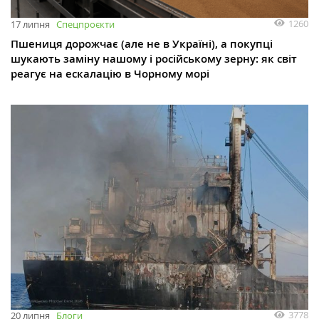
1260
17 липня
Спецпроєкти
Пшениця дорожчає (але не в Україні), а покупці
шукають заміну нашому і російському зерну: як світ
реагує на ескалацію в Чорному морі
3778
20 липня
Блоги