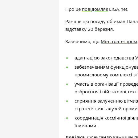
Про це
повідомляє
LIGA.net.
Раніше цю посаду обіймав Пав
відставку 20 березня.
Зазначимо, що
Мінстратегпром
адаптацією законодавства У
забезпеченням функціонува
промисловому комплексі згі
участь в організації пров
озброєння і військової техн
сприяння залученню вітчиз
стратегічних галузей проми
координація космічної діяль
її межами.
Довідка.
Олександр Камишін
п