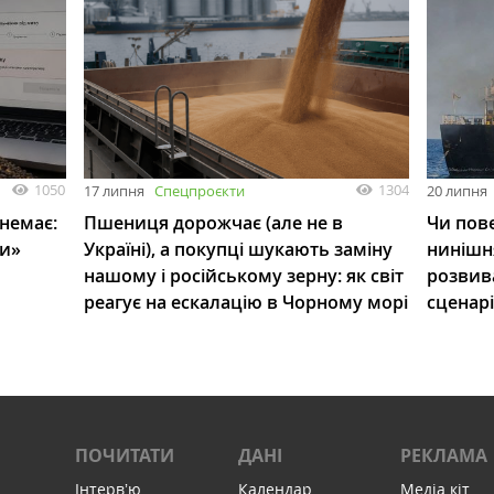
1050
1304
17 липня
Спецпроєкти
20 липня
 немає:
Пшениця дорожчає (але не в
Чи пове
ли»
Україні), а покупці шукають заміну
нинішн
нашому і російському зерну: як світ
розвив
реагує на ескалацію в Чорному морі
сценар
ПОЧИТАТИ
ДАНІ
РЕКЛАМА
Інтервʼю
Календар
Медіа кіт