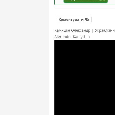
Коментувати
|
Камишін Олександр
Укрзалізн
Alexander Kamyshin