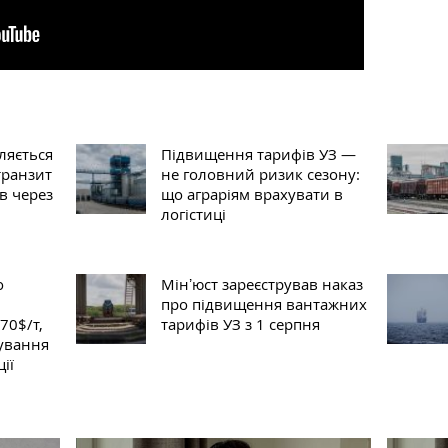
ляється
Підвищення тарифів УЗ —
транзит
не головний ризик сезону:
в через
що аграріям врахувати в
логістиці
о
Мінʼюст зареєстрував наказ
про підвищення вантажних
70$/т,
тарифів УЗ з 1 серпня
щування
ії