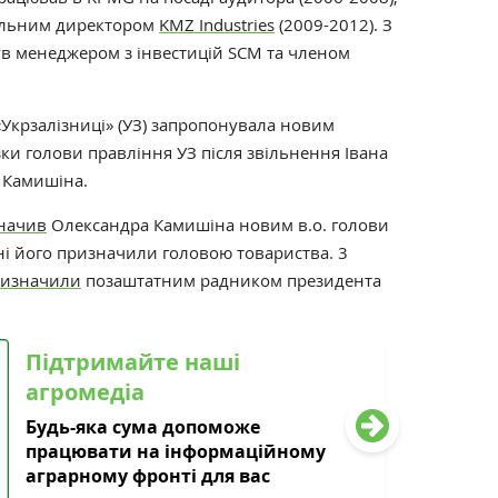
еральним директором
KMZ Industries
(2009-2012). З
був менеджером з інвестицій SCM та членом
«Укрзалізниці» (УЗ) запропонувала новим
и голови правління УЗ після звільнення Івана
 Камишіна.
начив
Олександра Камишіна новим в.о. голови
ні його призначили головою товариства. 3
ризначили
позаштатним радником президента
Підтримайте наші
агромедіа
Будь-яка сума допоможе
працювати на інформаційному
аграрному фронті для вас