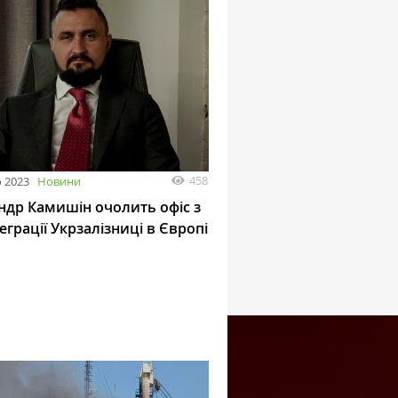
458
 2023
Новини
ндр Камишін очолить офіс з
еграції Укрзалізниці в Європі