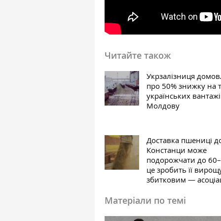
Читайте також
Укрзалізниця домов
про 50% знижку на 
українських вантажі
Молдову
Доставка пшениці д
Констанци може
подорожчати до 60–
це зробить її виро
збитковим — асоціац
Матеріали по темі